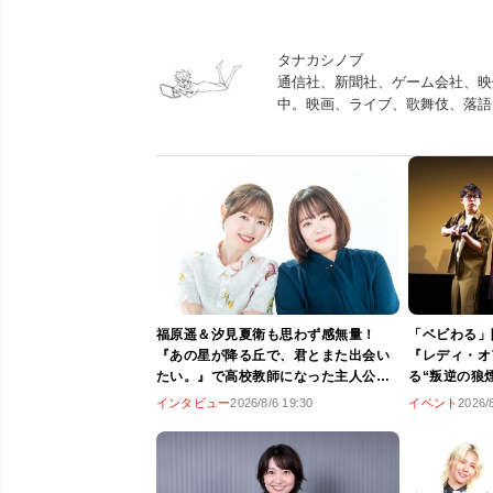
タナカシノブ
通信社、新聞社、ゲーム会社、映
中。映画、ライブ、歌舞伎、落語
福原遥＆汐見夏衛も思わず感無量！
「ベビわる」
『あの星が降る丘で、君とまた出会い
『レディ・オ
たい。』で高校教師になった主人公の
る“叛逆の狼
想いと成長に胸を打たれる
画のあるべき
インタビュー
2026/8/6 19:30
イベント
2026/