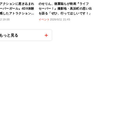
アクションに惹き込まれ
のせりん、徳重聡らが映画『ライフ
ーパーガール』4DX体験
セーバー！』撮影地・高浜町の思い出
感したアトラクション感
を語る「ぜひ、行ってほしいです！」
ポイント
12 19:00
イベント
2026/6/11 21:45
もっと見る