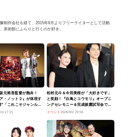
像制作会社を経て、2015年9月よりフリーライターとして活動
、美術館にふらりと行くのが好き。
阪元裕吾監督が熱弁！
松村北斗＆今田美桜が「大好きです」
ア・ノット２』が体現す
と笑顔！『白鳥とコウモリ』オープニ
煙”「これこそジャンル映
ングセレモニー＆完成披露試写会で岸
姿」
善幸監督に2人揃ってラブコール
8/4 17:21
イベント
2026/8/2 20:54