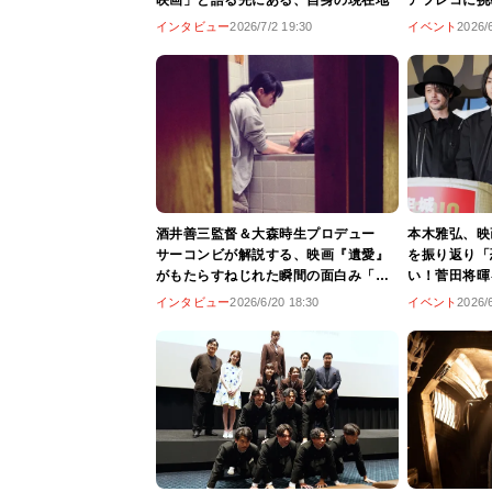
映画」と語る先にある、自身の現在地
アフレコに挑
ル』公開前日
インタビュー
2026/7/2 19:30
イベント
2026/
酒井善三監督＆大森時生プロデュー
本木雅弘、映
サーコンビが解説する、映画『遺愛』
を振り返り「
がもたらすねじれた瞬間の面白み「な
い！菅田将暉
んでもないシーンこそ怖い」
嚇感がある」
インタビュー
2026/6/20 18:30
イベント
2026/