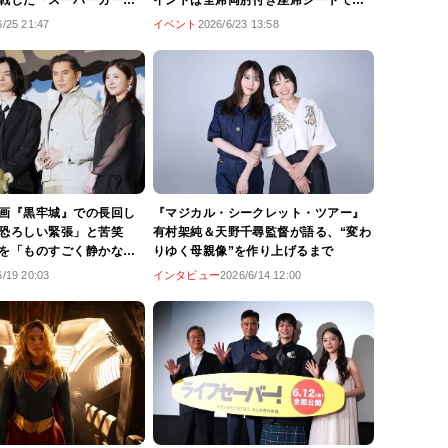
戦した『スーパーガー
イントは全席両肘付き座席シートでの
特別試写イベント
圧倒的没入感
6/25 21:47
イベント
2026/6/23 13:58
画『黒牢城』での長回し
『マジカル・シークレット・ツアー』
恐ろしい緊張」と苦笑
有村架純＆天野千尋監督が語る、“変わ
を「ものすごく静かな威
りゆく母親像”を作り上げるまで
と印象を明かす
6/19 20:03
インタビュー
2026/6/14 12:00