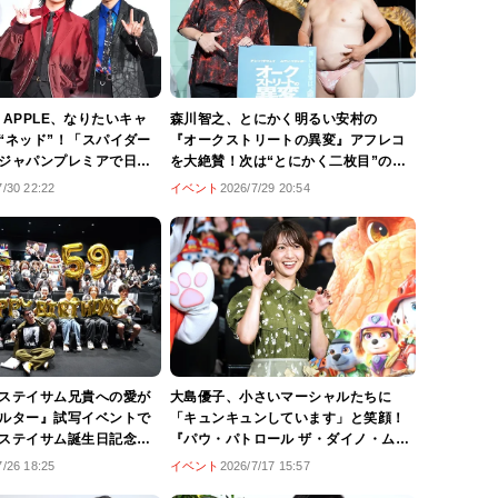
EN APPLE、なりたいキャ
森川智之、とにかく明るい安村の
“ネッド”！「スパイダー
『オークストリートの異変』アフレコ
ジャパンプレミアで日本
を大絶賛！次は“とにかく二枚目”の役
めた想いも語る
をおすすめ
7/30 22:22
イベント
2026/7/29 20:54
ステイサム兄貴への愛が
大島優子、小さいマーシャルたちに
ルター』試写イベントで
「キュンキュンしています」と笑顔！
ステイサム誕生日記念
『パウ・パトロール ザ・ダイノ・ムー
イサム・アカデミー賞」
ビー』日本最速親子試写会でパウ・パ
7/26 18:25
イベント
2026/7/17 15:57
開催
ト愛が爆発