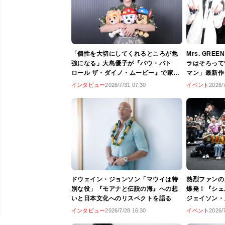
「個性を大切にしてくれるところが勉
Mrs. GRE
強になる」大島優子が『パウ・パト
ラはそろって
ロール ザ・ダイノ・ムービー』で家族
マン」最新作
揃って大好きな“パウパト”の世界へ
版主題歌に込
インタビュー
2026/7/31 07:30
イベント
2026/
ドウェイン・ジョンソン「マウイは特
熱烈ファンの
別な役」『モアナと伝説の海』への想
爆発！『シェ
いと日本文化へのリスペクトを語る
ジェイソン・
「第一回ステ
インタビュー
2026/7/28 16:30
イベント
2026/
を“勝手に”