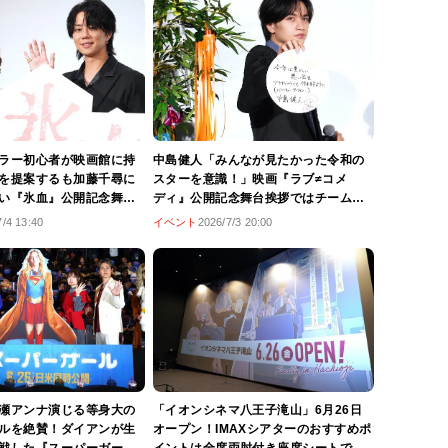
ラー初心者が映画館に持
中島健人「みんなが見たかった令和の
を提案するも加藤千尋に
スターを意識！」映画『ラブ≠コメ
い『氷血』公開記念舞台
ディ』公開記念舞台挨拶ではチーム力
が苦手な理由も明かす
もアピール
7/4 13:40
イベント
2026/7/3 20:00
瀬アンナ演じる等身大の
「イオンシネマ八王子滝山」6月26日
ルを絶賛！ダイアンが生
オープン！IMAXシアターのおすすめポ