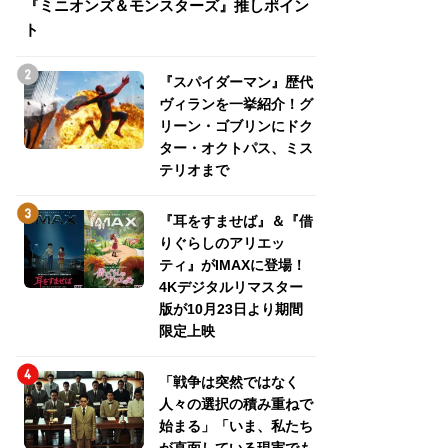
『ミニオンズ＆モンスターズ』推しポイン
トパス、ミステリ
ト
『スパイダーマン』歴代
ヴィランを一挙紹介！グ
リーン・ゴブリンにドク
ター・オクトパス、ミス
テリオまで
『耳をすませば』＆『借
りぐらしのアリエッ
ティ』がIMAXに登場！
4Kデジタルリマスター
版が10月23日より期間
限定上映
「戦争は突然ではなく
人々の選択の積み重ねで
始まる」「いま、私たち