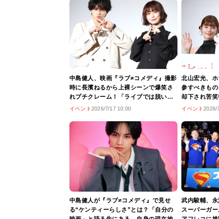
中島健人、映画『ラブ≠コメディ』撮影
北山宏光、ホ
時に長濱ねるから上裸シーンで爆笑さ
参すべきもの
れプチクレーム！「ライブでは脱いだ
却下され苦笑
らとキャー！って言われるのに」
挨拶でホラー
イベント
2026/7/17 10:00
イベント
2026/
中島健人が『ラブ≠コメディ』で見せ
武内駿輔、永
る“ケンティーらしさ”とは？「自分の
スーパーガー