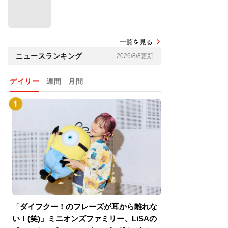
一覧を見る
ニュースランキング
2026/8/8更新
デイリー
週間
月間
「ダイフクー！のフレーズが耳から離れな
『スパイダーマン
い！(笑)」ミニオンズファミリー、LiSAの
介！グリーン・ゴ