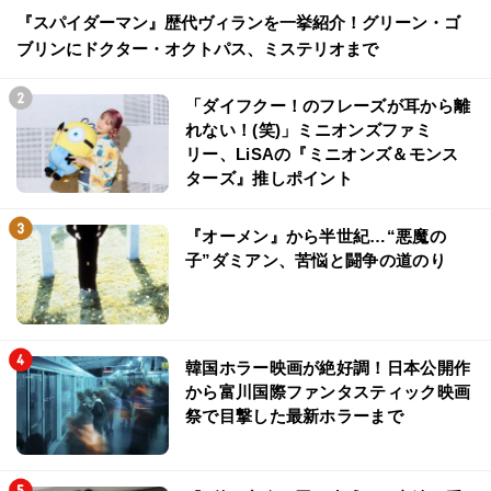
『スパイダーマン』歴代ヴィランを一挙紹介！グリーン・ゴ
ブリンにドクター・オクトパス、ミステリオまで
「ダイフクー！のフレーズが耳から離
れない！(笑)」ミニオンズファミ
リー、LiSAの『ミニオンズ＆モンス
ターズ』推しポイント
『オーメン』から半世紀…“悪魔の
子”ダミアン、苦悩と闘争の道のり
韓国ホラー映画が絶好調！日本公開作
から富川国際ファンタスティック映画
祭で目撃した最新ホラーまで