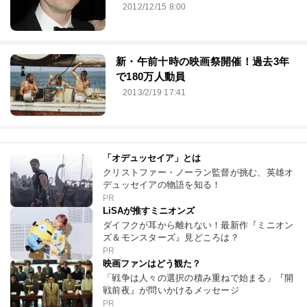
2012/12/15 8:00
新・午前十時の映画祭開催！過去3年
で180万人動員
2013/2/19 17:41
「オデュッセイア」とは
クリストファー・ノーラン監督が挑む、英雄オ
デュッセイアの物語を知る！
PR
LiSAが推すミニオンズ
ダイフクが耳から離れない！最新作『ミニオン
ズ＆モンスターズ』見どころは？
PR
映画ファンはどう観た？
「戦争は人々の選択の積み重ねで始まる」『開
戦前夜』が問いかけるメッセージ
PR