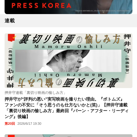
連載
押井守連載「裏切り映画の愉しみ方」
押井守が“評判の悪い”実写映画を撮りたい理由。『ボトムズ』
ファンの不安に「そう思うのも仕方ないかと(笑)」【押井守連載
「裏切り映画の愉しみ方」最終回『バーン・アフター・リーディ
ング』後編】
第20回
2026/6/17 19:30