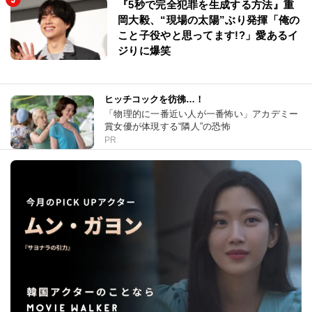
『5秒で完全犯罪を生成する方法』重
岡大毅、“現場の太陽”ぶり発揮「俺の
こと子役やと思ってます!?」愛あるイ
ジりに爆笑
ヒッチコックを彷彿…！
「物理的に一番近い人が一番怖い」アカデミー
賞女優が体現する“隣人”の恐怖
PR