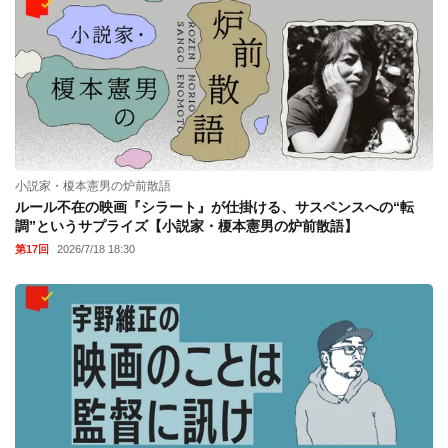
小説家・榎本憲男の炉前散語
ルール不在の映画『シラート』が仕掛ける、サスペンスへの“転
調”というサプライズ【小説家・榎本憲男の炉前散語】
第17回
2026/7/18 18:30