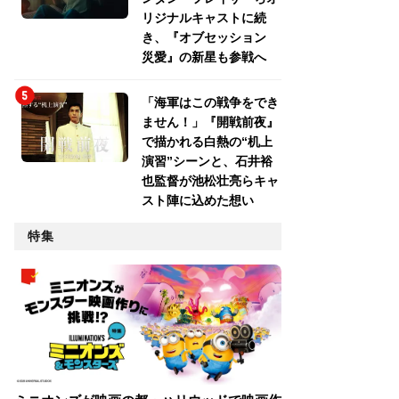
リジナルキャストに続
き、『オブセッション
災愛』の新星も参戦へ
「海軍はこの戦争をでき
ません！」『開戦前夜』
で描かれる白熱の“机上
演習”シーンと、石井裕
也監督が池松壮亮らキャ
スト陣に込めた想い
特集