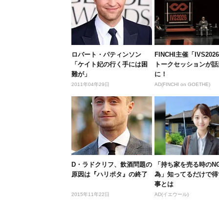
ロバート・パティンソン
FINCHI主催「IVS202
「ケイト妃の行く手には困
トークセッションが話
難が」
に！
2011年04年29日
AD(FINCHI on GOETHE)
D・ラドクリフ、飲酒問題の
「持ち家を売る時のN
原因は『ハリポタ』の終了
為」知ってるだけで得
事とは
2015年11年22日
AD(イエウール)