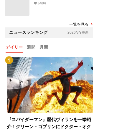
6404
一覧を見る
ニュースランキング
2026/8/9更新
デイリー
週間
月間
『スパイダーマン』歴代ヴィランを一挙紹
『スパイダーマン
介！グリーン・ゴブリンにドクター・オク
介！グリーン・ゴ