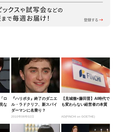
「ロ
『ハリポタ』終了のダニエ
【見城徹×藤田晋】AI時代で
見な
ル・ラドクリフ、新スパイ
も変わらない経営者の本質
ダーマンに名乗り？
2010年06年02日
AD(FINCHI on GOETHE)