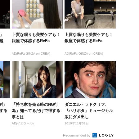
6」
上質な眠りも美髪ケアも！
上質な眠りも美髪ケアも！
題
銀座で体感するReFa
銀座で体感するReFa
AD(ReFa GINZA on CREA)
AD(ReFa GINZA on CREA)
G行
「持ち家を売る時のNG行
ダニエル・ラドクリフ、
する
為」知ってるだけで得する
『ハリポタ』ミュージカル
事とは
版にダメ出し
AD(イエウール)
2010年11年02日
Recommended by