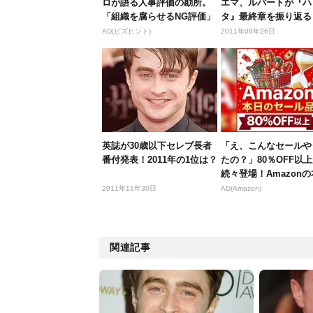
ロが語る人事評価の勘所。
エマ、ルパートが『ハ
「組織を腐らせるNG評価」
タ』最終章を振り返る
とは...
AD(ビズヒント)
2011年08年26日
英誌が30歳以下セレブ長者
「え、こんなセールや
番付発表！2011年の1位は？
たの？」80％OFF以
続々登場！Amazon
が...
2011年11年30日
AD(Amazon)
関連記事