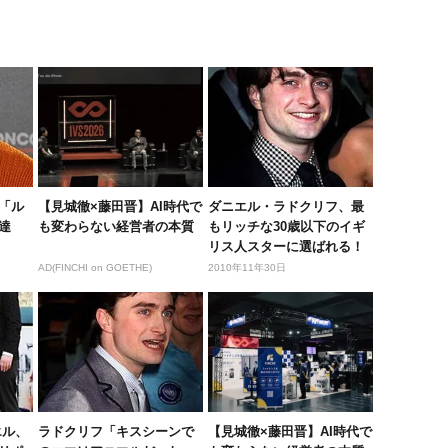
「ル
【見城徹×藤田晋】AI時代で
ダニエル・ラドクリフ、最
達
も変わらない経営者の本質
もリッチな30歳以下のイギ
リス人スターに選ばれる！
AD(FINCHI on GOETHE)
2010年11年30日
エル、
ラドクリフ「キスシーンで
【見城徹×藤田晋】AI時代で