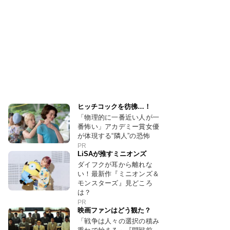
ヒッチコックを彷彿…！
「物理的に一番近い人が一
番怖い」アカデミー賞女優
が体現する“隣人”の恐怖
PR
LiSAが推すミニオンズ
ダイフクが耳から離れな
い！最新作『ミニオンズ＆
モンスターズ』見どころ
は？
PR
映画ファンはどう観た？
「戦争は人々の選択の積み