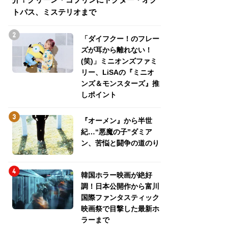
トパス、ミステリオまで
トパス、ミステリ
「ダイフクー！のフレー
ズが耳から離れない！
(笑)」ミニオンズファミ
リー、LiSAの『ミニオ
ンズ＆モンスターズ』推
しポイント
『オーメン』から半世
紀…“悪魔の子”ダミア
ン、苦悩と闘争の道のり
韓国ホラー映画が絶好
調！日本公開作から富川
国際ファンタスティック
映画祭で目撃した最新ホ
ラーまで