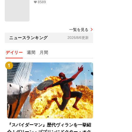
8589
一覧を見る
ニュースランキング
2026/8/6更新
デイリー
週間
月間
『スパイダーマン』歴代ヴィランを一挙紹
『スパイダーマン
介！グリーン・ゴブリンにドクター・オク
介！グリーン・ゴ