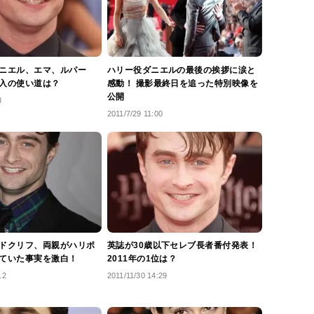
ニエル、エマ、ルパー
ハリー役ダニエルの最後の挨拶に涙と
入の使い道は？
感動！ 撮影最終日を追った特別映像を
公開
8
2011/7/29 11:00
ドクリフ、両親がハリポ
英誌が30歳以下セレブ長者番付発表！
ていた事実を激白！
2011年の1位は？
12
2011/11/30 14:29