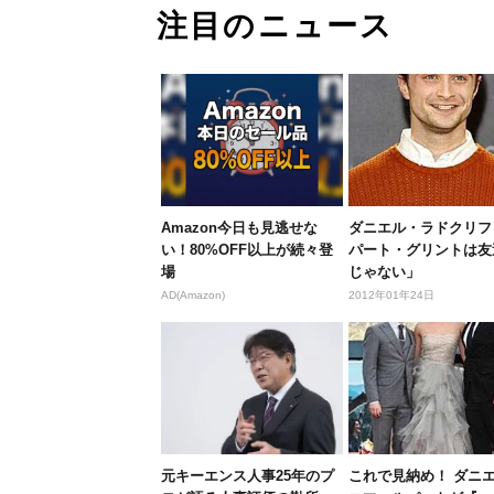
注目のニュース
Amazon今日も見逃せな
ダニエル・ラドクリフ
い！80%OFF以上が続々登
パート・グリントは友
場
じゃない」
AD(Amazon)
2012年01年24日
元キーエンス人事25年のプ
これで見納め！ ダニ