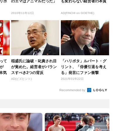
リポ
のエマはアニマルだった」
も変わらない経営者の本質
2010年11年12日
AD(FINCHI on GOETHE)
って
稲盛氏に論破・叱責され目
「ハリポタ」ルパート・グ
上が
が覚めた。経営者がバラン
リント、「俳優引退を考え
の本気
スすべき2つの背反
る」発言にファン衝撃
AD(ビズヒント)
2021年01年22日
Recommended by