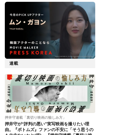
連載
押井守連載「裏切り映画の愉しみ方」
押井守が“評判の悪い”実写映画を撮りたい理
由。『ボトムズ』ファンの不安に「そう思うの