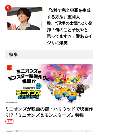
『5秒で完全犯罪を生成
する方法』重岡大
毅、“現場の太陽”ぶり発
揮「俺のこと子役やと
思ってます!?」愛あるイ
ジりに爆笑
特集
ミニオンズが映画の都・ハリウッドで映画作
り!?『ミニオンズ＆モンスターズ』特集
PR