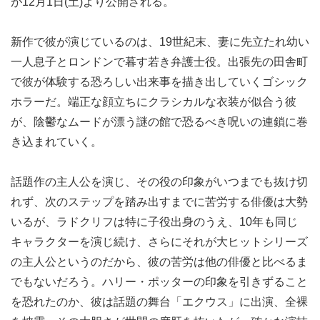
が12月1日(土)より公開される。
新作で彼が演じているのは、19世紀末、妻に先立たれ幼い
一人息子とロンドンで暮す若き弁護士役。出張先の田舎町
で彼が体験する恐ろしい出来事を描き出していくゴシック
ホラーだ。端正な顔立ちにクラシカルな衣装が似合う彼
が、陰鬱なムードが漂う謎の館で恐るべき呪いの連鎖に巻
き込まれていく。
話題作の主人公を演じ、その役の印象がいつまでも抜け切
れず、次のステップを踏み出すまでに苦労する俳優は大勢
いるが、ラドクリフは特に子役出身のうえ、10年も同じ
キャラクターを演じ続け、さらにそれが大ヒットシリーズ
の主人公というのだから、彼の苦労は他の俳優と比べるま
でもないだろう。ハリー・ポッターの印象を引きずること
を恐れたのか、彼は話題の舞台「エクウス」に出演、全裸