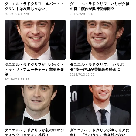
ダニエル・ラドクリフ「ルパート・
ダニエル・ラドクリフ、ハリポタ後
グリントは友達じゃない」
の初主演作が興行記録樹立
2012/1/24 11:29
2012/2/29 13:49
ダニエル・ラドクリフが『バック・
ダニエル・ラドクリフ、“ハリポ
トゥ・ザ・フューチャー』主演を希
タ”後一作目が苦情最多映画に
望！
2012/7/13 12:50
2012/4/28 13:24
ダニエル・ラドクリフが初のロマン
ダニエル・ラドクリフがキャリアに
ティックコメディに挑戦！
焦り！「旬のうちに働き続けない