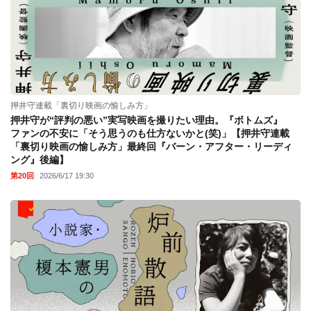
押井守連載「裏切り映画の愉しみ方」
押井守が“評判の悪い”実写映画を撮りたい理由。『ボトムズ』
ファンの不安に「そう思うのも仕方ないかと(笑)」【押井守連載
「裏切り映画の愉しみ方」最終回『バーン・アフター・リーディ
ング』後編】
第20回
2026/6/17 19:30