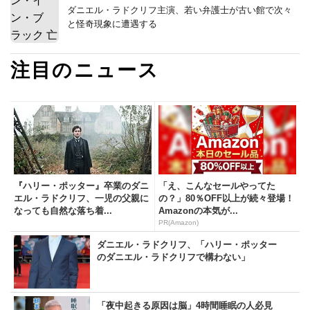
ダニエル・ラドクリフ主演、若い弁護士が古い館で次々
と怪奇現象に遭遇する
注目のニュース
『ハリー・ポッター』卒業のダニ
「え、こんなセールやってた
エル・ラドクリフ、一児の父親に
の？」80％OFF以上が続々登場！
なっても自然な落ち着...
Amazonの本気が...
PR(Amazon)
ダニエル・ラドクリフ、「ハリー・ポッター
のダニエル・ラドクリフで構わない」
「夜中起きる原因は脳」4時間睡眠の人必見