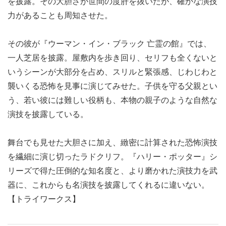
を披露。その大胆さが世間の度肝を抜いたが、確かな演技
力があることも周知させた。
その彼が『ウーマン・イン・ブラック 亡霊の館』では、
一人芝居を披露。屋敷内を歩き回り、セリフも全くないと
いうシーンが大部分を占め、スリルと緊張感、じわじわと
襲いくる恐怖を見事に演じてみせた。子供を守る父親とい
う、若い彼には難しい役柄も、本物の親子のような自然な
演技を披露している。
舞台でも見せた大胆さに加え、緻密に計算された恐怖演技
を繊細に演じ切ったラドクリフ。『ハリー・ポッター』シ
リーズで得た圧倒的な知名度と、より磨かれた演技力を武
器に、これからも名演技を披露してくれるに違いない。
【トライワークス】