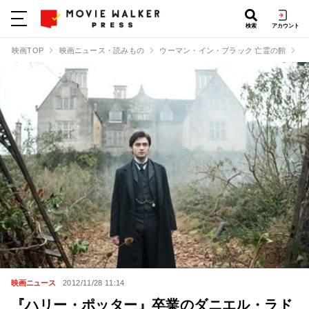
検索
アカウント
映画TOP
映画ニュース・読みもの
ウーマン・イン・ブラック 亡霊の館
『
映画ニュース
2012/11/28 11:14
『ハリー・ポッター』卒業のダニエル・ラド