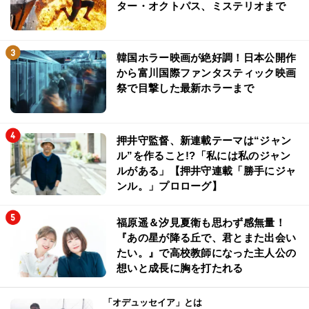
ター・オクトパス、ミステリオまで
韓国ホラー映画が絶好調！日本公開作
から富川国際ファンタスティック映画
祭で目撃した最新ホラーまで
押井守監督、新連載テーマは“ジャン
ル”を作ること!?「私には私のジャン
ルがある」【押井守連載「勝手にジャ
ンル。」プロローグ】
福原遥＆汐見夏衛も思わず感無量！
『あの星が降る丘で、君とまた出会い
たい。』で高校教師になった主人公の
想いと成長に胸を打たれる
「オデュッセイア」とは