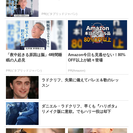
PR(ビタブリッドジャパン)
「夜中起きる原因は脳」4時間睡
Amazon今日も見逃せない！80%
眠の人必見
OFF以上が続々登場
PR(ビタブリッドジャパン)
PR(Amazon)
ラドクリフ、失業に備えてバレエ＆歌のレッ
スン
ダニエル・ラドクリフ、早くも『ハリポタ』
リメイク版に意欲。でもハリー役は却下