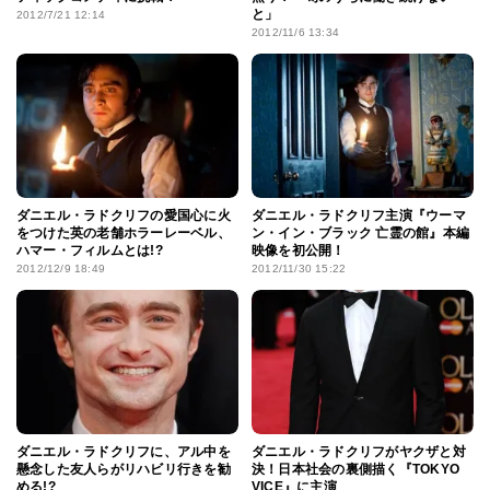
と」
2012/7/21 12:14
2012/11/6 13:34
ダニエル・ラドクリフの愛国心に火
ダニエル・ラドクリフ主演『ウーマ
をつけた英の老舗ホラーレーベル、
ン・イン・ブラック 亡霊の館』本編
ハマー・フィルムとは!?
映像を初公開！
2012/12/9 18:49
2012/11/30 15:22
ダニエル・ラドクリフに、アル中を
ダニエル・ラドクリフがヤクザと対
懸念した友人らがリハビリ行きを勧
決！日本社会の裏側描く『TOKYO
める!?
VICE』に主演