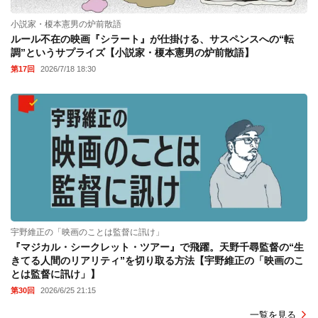
小説家・榎本憲男の炉前散語
ルール不在の映画『シラート』が仕掛ける、サスペンスへの“転
調”というサプライズ【小説家・榎本憲男の炉前散語】
第17回
2026/7/18 18:30
宇野維正の「映画のことは監督に訊け」
『マジカル・シークレット・ツアー』で飛躍。天野千尋監督の“生
きてる人間のリアリティ”を切り取る方法【宇野維正の「映画のこ
とは監督に訊け」】
第30回
2026/6/25 21:15
一覧を見る