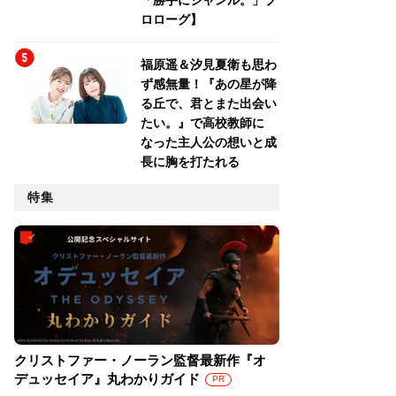
「勝手にジャンル。」プ
ロローグ】
福原遥＆汐見夏衛も思わ
ず感無量！『あの星が降
る丘で、君とまた出会い
たい。』で高校教師に
なった主人公の想いと成
長に胸を打たれる
特集
クリストファー・ノーラン監督最新作『オ
デュッセイア』丸わかりガイド
PR