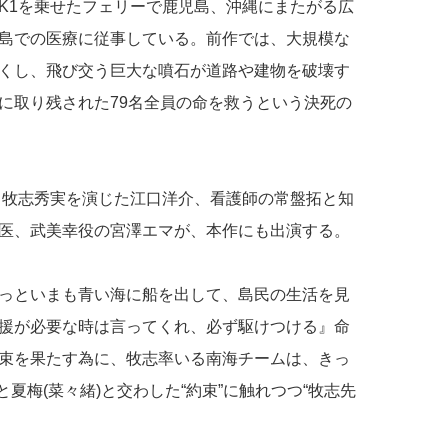
NK1を乗せたフェリーで鹿児島、沖縄にまたがる広
島での医療に従事している。前作では、大規模な
くし、飛び交う巨大な噴石が道路や建物を破壊す
に取り残された79名全員の命を救うという決死の
、牧志秀実を演じた江口洋介、看護師の常盤拓と知
医、武美幸役の宮澤エマが、本作にも出演する。
っといまも青い海に船を出して、島民の生活を見
援が必要な時は言ってくれ、必ず駆けつける』命
束を果たす為に、牧志率いる南海チームは、きっ
夏梅(菜々緒)と交わした“約束”に触れつつ“牧志先