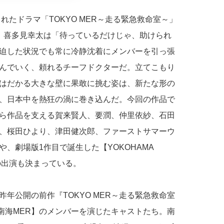
されたドラマ「TOKYO MER～走る緊急救命室～」
、喜多見幸太は「待っているだけじゃ、助けられ
迫した状況でも常に冷静沈着にメンバーを引っ張
んでいく、頼れるチーフドクターだ。立てこもり
はだかる大きな壁に果敢に挑む姿は、新たな形の
、日本中を熱狂の渦に巻き込んだ。今回の作品で
ら作品を支える賀来賢人、要潤、仲里依紗、石田
、桜田ひより、津田健次郎、ファーストサマーウ
、劇場版1作目で誕生した【YOKOHAMA
の出演も決まっている。
年公開の前作『TOKYO MER～走る緊急救命室
【南海MER】のメンバーを演じたキャストたち。南