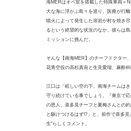
海MERはオペ室を搭載した特殊車両＝
大な海に浮かぶ島々を巡り、医療が行離
噴火によって発生した溶岩が村を焼き尽
るという絶望的な状況のなか、彼らは島
ミッションに挑んだ。
そんな【南海MER】のチーフドクター
花青空役の高杉真宙と生見愛瑠、麻酔科
江口は「眩しい空の下、南海チームはき
守り続けている事でしょう。『東京で応
の恩人、喜多見チーフと夏梅さんとの約
と駆けつけるはず!?」と、前作で喜多見と
生”らしくコメント。