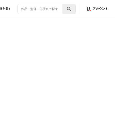
館を探す
アカウント
ER～走る緊急救命室～CAPITAL CRISIS』江口洋介、高杉真宙、生見愛瑠