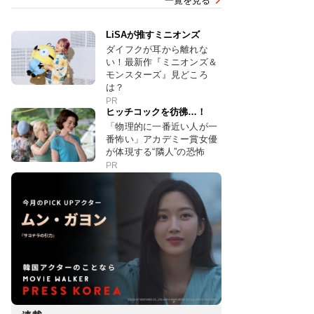
一覧を見る
LiSAが推すミニオンズ
ダイフクが耳から離れな
い！最新作『ミニオンズ＆
モンスターズ』見どころ
は？
PR
ヒッチコックを彷彿…！
「物理的に一番近い人が一
番怖い」アカデミー賞女優
が体現する“隣人”の恐怖
PR