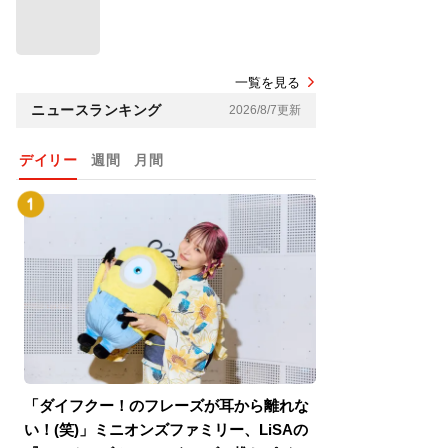
一覧を見る
ニュースランキング
2026/8/7更新
デイリー
週間
月間
「ダイフクー！のフレーズが耳から離れな
『スパイダーマン
い！(笑)」ミニオンズファミリー、LiSAの
介！グリーン・ゴ