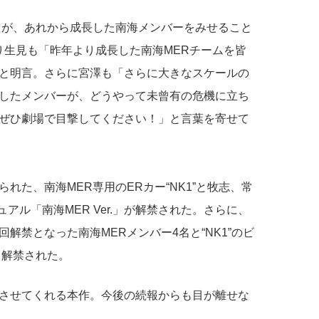
たが、あれから成長した南海メンバーをみせること
り生見も「昨年より成長した南海MERチームを皆
と明言。さらに宮澤も「さらに大きなスケールの
したメンバーが、どうやって未曾有の危機に立ち
か、ぜひ劇場で目撃してください！」と言葉を寄せて
れた、南海MER専用のERカー“NK1”と牧志、常
アル「南海MER Ver.」が解禁された。さらに、
解禁となった南海MERメンバー4名と“NK1”のビ
も解禁された。
させてくれる本作。今後の続報からも目が離せな