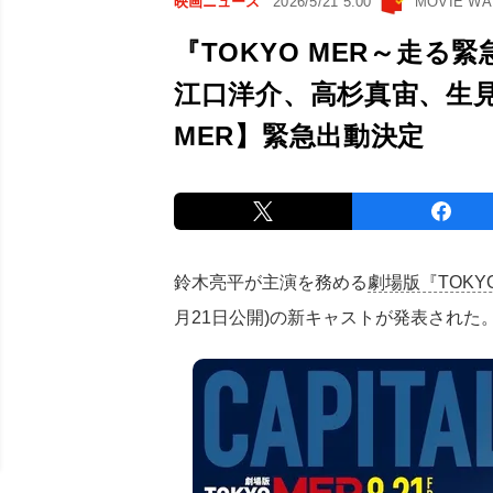
映画ニュース
2026/5/21 5:00
MOVIE W
『TOKYO MER～走る緊急
江口洋介、高杉真宙、生
MER】緊急出動決定
鈴木亮平が主演を務める
劇場版『TOKYO
月21日公開)の新キャストが発表された