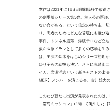
本作は2021年にTBS日曜劇場枠で放送
の劇場版シリーズ第3弾。主人公の医師
ない命がある」という信念の持ち主。切
り、患者のためにどんな苦境にも飛び込
事件、トンネル崩落、爆破テロなど立ち
救命医療ドラマとして多くの感動を生み
は、主演の鈴木をはじめシリーズ初期か
ゆり子らの続投も決定。さらに赤楚衛二
イカ、岩瀬洋志という新キャストの出演や
MER】メンバーを演じる杏、古川雄大
このたび新たに出演が発表されたのは、昨
～南海ミッション』(25)にて誕生した