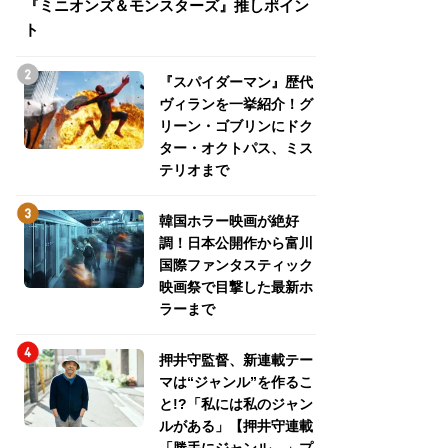
『ミニオンズ＆モンスターズ』推しポイン
トパス、ミステリ
ト
『スパイダーマン』歴代
ヴィランを一挙紹介！グ
リーン・ゴブリンにドク
ター・オクトパス、ミス
テリオまで
韓国ホラー映画が絶好
調！日本公開作から富川
国際ファンタスティック
映画祭で目撃した最新ホ
ラーまで
押井守監督、新連載テー
マは“ジャンル”を作るこ
と!?「私には私のジャン
ルがある」【押井守連載