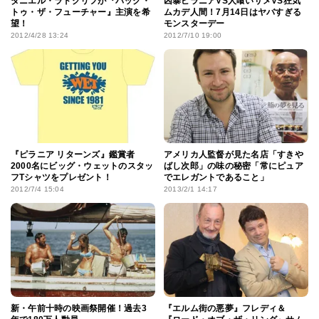
ダニエル・ラドクリフが『バック・
凶暴ピラニアVS人喰いザメVS狂気
トゥ・ザ・フューチャー』主演を希
ムカデ人間！7月14日はヤバすぎる
望！
モンスターデー
2012/4/28 13:24
2012/7/10 19:00
『ピラニア リターンズ』鑑賞者
アメリカ人監督が見た名店「すきや
2000名にビッグ・ウェットのスタッ
ばし次郎」の味の秘密「常にピュア
フTシャツをプレゼント！
でエレガントであること」
2012/7/4 15:04
2013/2/1 14:17
新・午前十時の映画祭開催！過去3
『エルム街の悪夢』フレディ＆