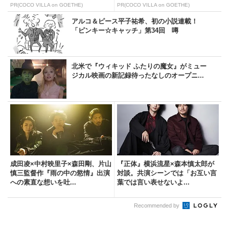
PR(COCO VILLA on GOETHE)
PR(COCO VILLA on GOETHE)
アルコ＆ピース平子祐希、初の小説連載！
「ピンキー☆キャッチ」第34回 噂
北米で『ウィキッド ふたりの魔女』がミュー
ジカル映画の新記録待ったなしのオープニ...
成田凌×中村映里子×森田剛、片山
『正体』横浜流星×森本慎太郎が
慎三監督作『雨の中の慾情』出演
対談。共演シーンでは「お互い言
への素直な想いを吐...
葉では言い表せないよ...
Recommended by