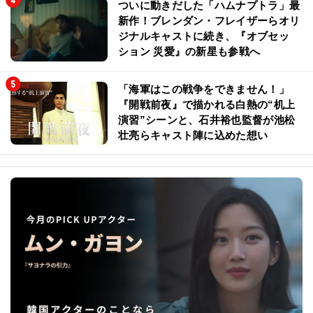
ついに動きだした「ハムナプトラ」最
新作！ブレンダン・フレイザーらオリ
ジナルキャストに続き、『オブセッ
ション 災愛』の新星も参戦へ
「海軍はこの戦争をできません！」
『開戦前夜』で描かれる白熱の“机上
演習”シーンと、石井裕也監督が池松
壮亮らキャスト陣に込めた想い