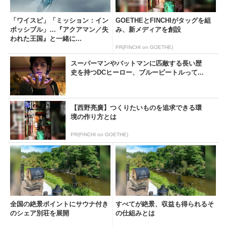
「ワイスピ」「ミッション：イン
GOETHEとFINCHIがタッグを組
ポッシブル」…『アクアマン／失
み、新メディアを創設
われた王国』と一緒に...
PR(FINCHI on GOETHE)
スーパーマンやバットマンに匹敵する長い歴
史を持つDCヒーロー、ブルービートルって...
【西野亮廣】つくりたいものを追求できる環
境の作り方とは
PR(FINCHI on GOETHE)
全国の絶景ポイントにサウナ付き
すべてが絶景、収益も得られるそ
のシェア別荘を展開
の仕組みとは