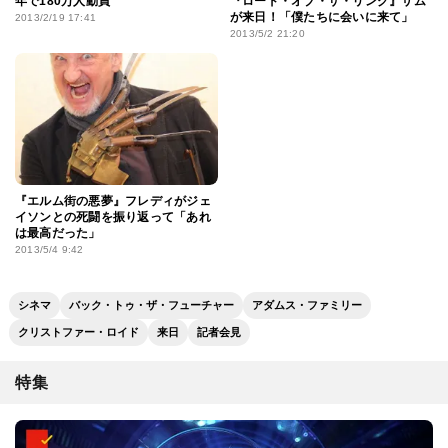
年で180万人動員
『ロード・オブ・ザ・リング』サム
が来日！「僕たちに会いに来て」
2013/2/19 17:41
2013/5/2 21:20
『エルム街の悪夢』フレディがジェ
イソンとの死闘を振り返って「あれ
は最高だった」
2013/5/4 9:42
シネマ
バック・トゥ・ザ・フューチャー
アダムス・ファミリー
クリストファー・ロイド
来日
記者会見
特集