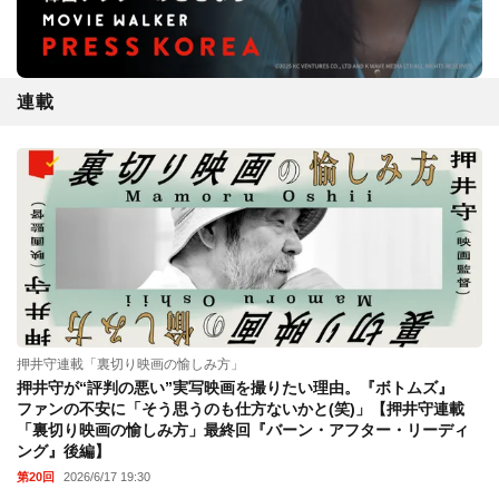
連載
押井守連載「裏切り映画の愉しみ方」
押井守が“評判の悪い”実写映画を撮りたい理由。『ボトムズ』
ファンの不安に「そう思うのも仕方ないかと(笑)」【押井守連載
「裏切り映画の愉しみ方」最終回『バーン・アフター・リーディ
ング』後編】
第20回
2026/6/17 19:30