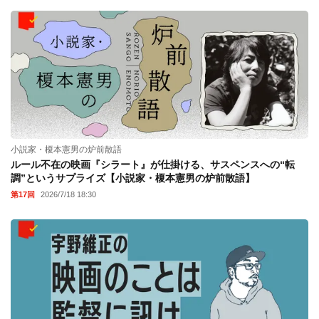
小説家・榎本憲男の炉前散語
ルール不在の映画『シラート』が仕掛ける、サスペンスへの“転
調”というサプライズ【小説家・榎本憲男の炉前散語】
第17回
2026/7/18 18:30