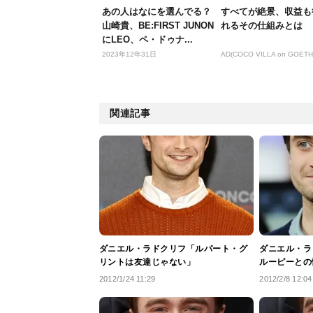
あの人はなにを選んでる？
すべてが絶景、収益も
山崎貴、BE:FIRST JUNON
れるその仕組みとは
にLEO、ペ・ドゥナ...
2023年12年31日
AD(COCO VILLA on GOETH
関連記事
ダニエル・ラドクリフ「ルパート・グ
ダニエル・ラ
リントは友達じゃない」
ルーピーとの
2012/1/24 11:29
2012/2/8 12:04