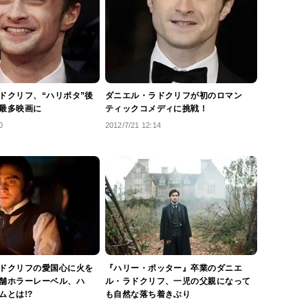
ドクリフ、“ハリポタ”後
ダニエル・ラドクリフが初のロマン
最多映画に
ティックコメディに挑戦！
0
2012/7/21 12:14
ドクリフの愛国心に火を
『ハリー・ポッター』卒業のダニエ
舗ホラーレーベル、ハ
ル・ラドクリフ、一児の父親になって
ムとは!?
も自然な落ち着きぶり