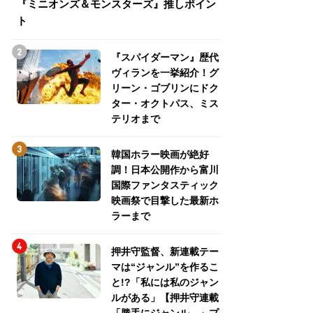
『ミニオンズ＆モンスターズ』推しポイン
トパス、ミステリ
ト
『スパイダーマン』歴代
ヴィランを一挙紹介！グ
リーン・ゴブリンにドク
ター・オクトパス、ミス
テリオまで
韓国ホラー映画が絶好
調！日本公開作から富川
国際ファンタスティック
映画祭で目撃した最新ホ
ラーまで
押井守監督、新連載テー
マは“ジャンル”を作るこ
と!?「私には私のジャン
ルがある」【押井守連載