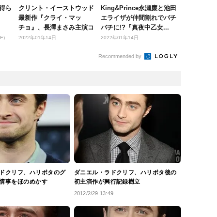
得ら
クリント・イーストウッド
King&Prince永瀬廉と池田
最新作『クライ・マッ
エライザが仲間割れでバチ
チョ』、長澤まさみ主演コ
バチに!?『真夜中乙女...
メディ『コン...
E)
2022年01年14日
2022年01年14日
Recommended by
ドクリフ、ハリポタのグ
ダニエル・ラドクリフ、ハリポタ後の
情事をほのめかす
初主演作が興行記録樹立
2012/2/29 13:49