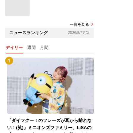
一覧を見る
ニュースランキング
2026/8/7更新
デイリー
週間
月間
「ダイフクー！のフレーズが耳から離れな
『スパイダーマン
い！(笑)」ミニオンズファミリー、LiSAの
介！グリーン・ゴ