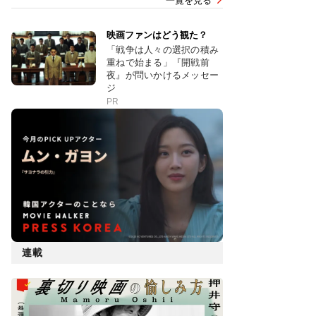
一覧を見る
映画ファンはどう観た？
「戦争は人々の選択の積み
重ねで始まる」『開戦前
夜』が問いかけるメッセー
ジ
PR
連載