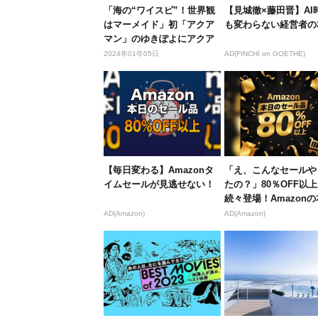
「海の“ワイスピ”！世界観
【見城徹×藤田晋】AI
はマーメイド」初「アクア
も変わらない経営者の
マン」のゆきぽよにアクア
ライド...
2024年01年05日
AD(FINCHI on GOETHE)
【毎日変わる】Amazonタ
「え、こんなセールや
イムセールが見逃せない！
たの？」80％OFF以
続々登場！Amazon
が...
AD(Amazon)
AD(Amazon)