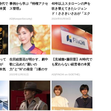
時代で
事例から学ぶ『特権アクセ
40年以上スタローンの声を
本質
ス管理』
吹き替えてきたレジェン
ド！ささきいさおが「エク
スペンダ...
AD(KeeperSecurity)
2024年01年04日
って
生田絵梨花が明かす、劇中
【見城徹×藤田晋】AI時代で
上が
歌に込めた“願いの
も変わらない経営者の本質
の本気
力”と“N”の発音「1番のサ
ビはまだ自...
2023年12年31日
AD(FINCHI on GOETHE)