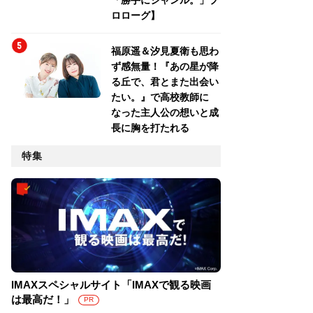
「勝手にジャンル。」プ
ロローグ】
福原遥＆汐見夏衛も思わ
ず感無量！『あの星が降
る丘で、君とまた出会い
たい。』で高校教師に
なった主人公の想いと成
長に胸を打たれる
特集
IMAXスペシャルサイト「IMAXで観る映画
は最高だ！」
PR