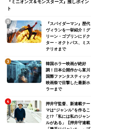
『ミニオンズ＆モンスターズ』推しポイン
トパス、ミステリ
ト
『スパイダーマン』歴代
ヴィランを一挙紹介！グ
リーン・ゴブリンにドク
ター・オクトパス、ミス
テリオまで
韓国ホラー映画が絶好
調！日本公開作から富川
国際ファンタスティック
映画祭で目撃した最新ホ
ラーまで
押井守監督、新連載テー
マは“ジャンル”を作るこ
と!?「私には私のジャン
ルがある」【押井守連載