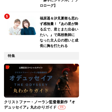
「勝手にジャンル。」プ
ロローグ】
福原遥＆汐見夏衛も思わ
ず感無量！『あの星が降
る丘で、君とまた出会い
たい。』で高校教師に
なった主人公の想いと成
長に胸を打たれる
特集
クリストファー・ノーラン監督最新作『オ
デュッセイア』丸わかりガイド
PR