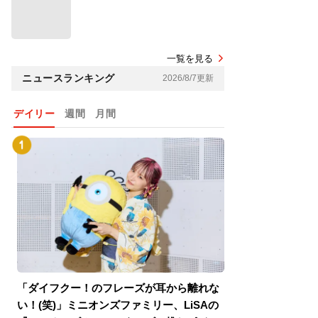
一覧を見る
ニュースランキング
2026/8/7更新
デイリー
週間
月間
「ダイフクー！のフレーズが耳から離れな
『スパイダーマン
い！(笑)」ミニオンズファミリー、LiSAの
介！グリーン・ゴ