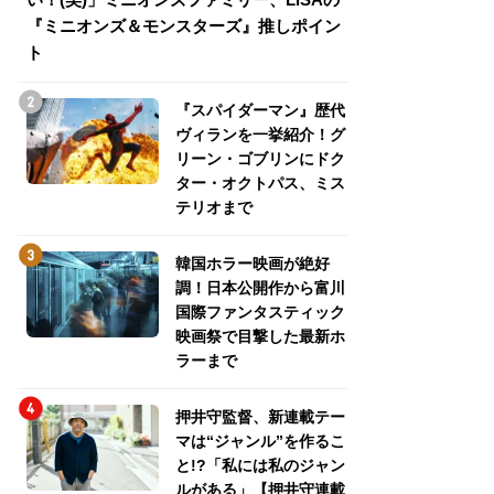
『ミニオンズ＆モンスターズ』推しポイン
トパス、ミステリ
ト
『スパイダーマン』歴代
ヴィランを一挙紹介！グ
リーン・ゴブリンにドク
ター・オクトパス、ミス
テリオまで
韓国ホラー映画が絶好
調！日本公開作から富川
国際ファンタスティック
映画祭で目撃した最新ホ
ラーまで
押井守監督、新連載テー
マは“ジャンル”を作るこ
と!?「私には私のジャン
ルがある」【押井守連載