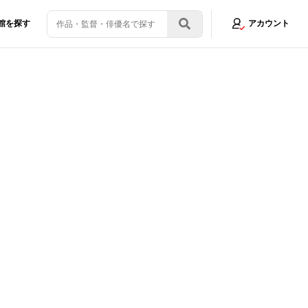
館を探す
アカウント
イズ』に感情移入するワケをネタバレなしでレビュー