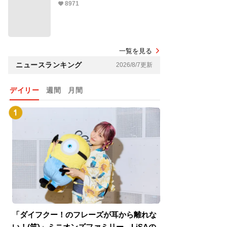
8971
一覧を見る
ニュースランキング
2026/8/7更新
デイリー
週間
月間
「ダイフクー！のフレーズが耳から離れな
『スパイダーマン
い！(笑)」ミニオンズファミリー、LiSAの
介！グリーン・ゴ