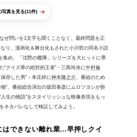
写真を見る(11件)
なぜ問いを1文字も聞くことなく、最終問題を正
補となり、漫画化＆舞台化もされた小川哲の同名小説
声を集め、「沈黙の艦隊」シリーズを大ヒットに導
た“クイズ界の絶対的王者”・三島玲央に
中村倫
に保存した男”・本庄絆に
神木隆之介
、番組のため
怪物”、番組総合演出の坂田泰彦にムロツヨシが扮
“人生の物語”をスタイリッシュな映像表現をもっ
をネタバレなしで検証してみよう。
にはできない離れ業…早押しクイ