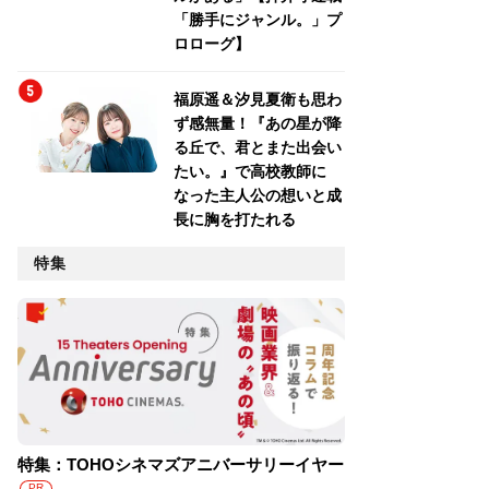
「勝手にジャンル。」プ
ロローグ】
福原遥＆汐見夏衛も思わ
ず感無量！『あの星が降
る丘で、君とまた出会い
たい。』で高校教師に
なった主人公の想いと成
長に胸を打たれる
特集
特集：TOHOシネマズアニバーサリーイヤー
PR