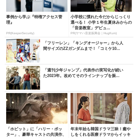
事例から学ぶ『特権アクセス管
小学校に慣れた今だからじっくり
理』
選べる！ 小学１年生夏休みからの
「音楽教室」デビュ...
PR(KeeperSecurity)
PR(ヤマハ音楽振興会｜HugKum)
「フリーレン」「キングオージャー」から人
間サイズのZZガンダムまで！「コミケ10...
「週刊少年ジャンプ」代表作の実写化が続い
た2023年。改めてそのラインナップを振...
「ホビット」に「ハリー・ポッ
年末年始も韓国ドラマ三昧！癒や
ター」、豪華キャストの共演作、
しをくれる医療ドラマからイッキ