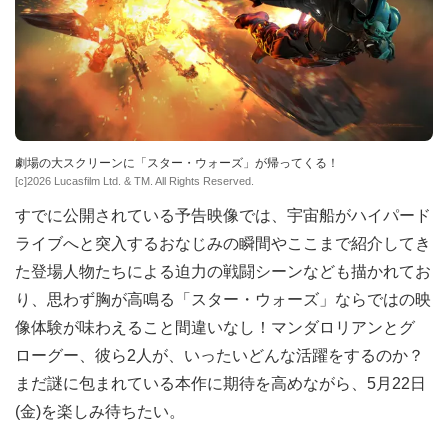
劇場の大スクリーンに「スター・ウォーズ」が帰ってくる！
[c]2026 Lucasfilm Ltd. & TM. All Rights Reserved.
すでに公開されている予告映像では、宇宙船がハイパード
ライブへと突入するおなじみの瞬間やここまで紹介してき
た登場人物たちによる迫力の戦闘シーンなども描かれてお
り、思わず胸が高鳴る「スター・ウォーズ」ならではの映
像体験が味わえること間違いなし！マンダロリアンとグ
ローグー、彼ら2人が、いったいどんな活躍をするのか？
まだ謎に包まれている本作に期待を高めながら、5月22日
(金)を楽しみ待ちたい。