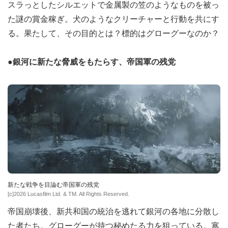
スラっとしたシルエットで金属製の笠のようなものを被っ
た謎の賞金稼ぎ。犬のようなクリーチャーと行動を共にす
る。果たして、その目的とは？標的はグローグーなのか？
●銀河に新たな脅威をもたらす、帝国軍の残党
新たな戦争を目論む帝国軍の残党
[c]2026 Lucasfilm Ltd. & TM. All Rights Reserved.
帝国崩壊後、新共和国の統治を逃れて銀河の各地に分散し
た者たち。グローグーが持つ秘めたる力を狙っている。寒