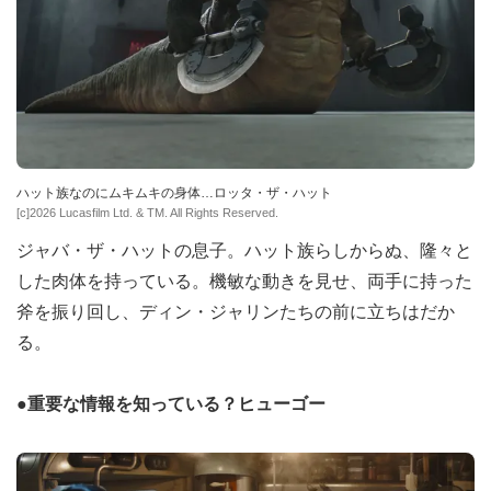
ハット族なのにムキムキの身体…ロッタ・ザ・ハット
[c]2026 Lucasfilm Ltd. & TM. All Rights Reserved.
ジャバ・ザ・ハットの息子。ハット族らしからぬ、隆々と
した肉体を持っている。機敏な動きを見せ、両手に持った
斧を振り回し、ディン・ジャリンたちの前に立ちはだか
る。
●重要な情報を知っている？ヒューゴー