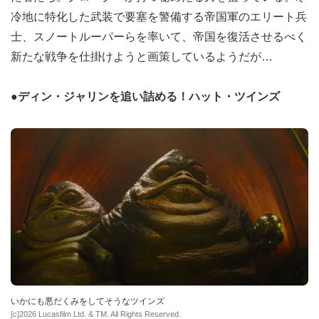
冷地に特化した武装で要塞を警備する帝国軍のエリート兵
士、スノートルーパーらを率いて、帝国を復活させるべく
新たな戦争を仕掛けようと画策しているようだが…
●ディン・ジャリンを追い詰める！ハット・ツインズ
いかにも悪だくみをしてそうなツインズ
[c]2026 Lucasfilm Ltd. & TM. All Rights Reserved.