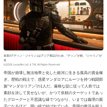
名前の｢ディン・ジャリン｣はアジア表記のため、“ディン”が姓、“ジャリン”が
名
[c]2026 Lucasfilm Ltd. & TM. All Rights Reserved.
帝国が崩壊し無法地帯と化した銀河に生きる孤高の賞金稼
ぎ。歴戦の戦士で、惑星マンダロアにルーツを持つ戦闘部
族“マンダロリアン”の1人だ。厳格な掟に従って人前では
素顔を決して見せないが、かつて依頼のターゲットであっ
たグローグーと不思議な縁でつながり、いまでは義理の親
子になるほど、固い絆で結ばれている。帝国の復活を狙う