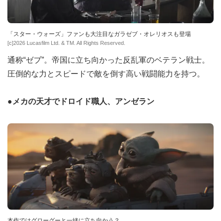
「スター・ウォーズ」ファンも大注目なガラゼブ・オレリオスも登場
[c]2026 Lucasfilm Ltd. & TM. All Rights Reserved.
通称“ゼブ”。帝国に立ち向かった反乱軍のベテラン戦士。
圧倒的な力とスピードで敵を倒す高い戦闘能力を持つ。
●メカの天才でドロイド職人、アンゼラン
本作ではグローグーと一緒に立ち向かう？