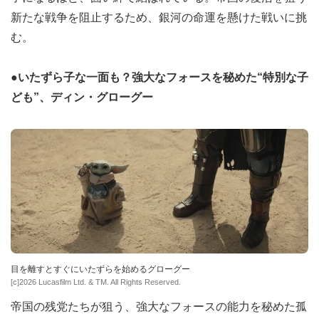
新たな戦争を阻止するため、銀河の命運を懸けた戦いに挑
む。
●いたずら子な一面も？強大なフォースを秘めた“特別な子
ども”、ディン・グローグー
目を離すとすぐにいたずらを始めるグローグー
[c]2026 Lucasfilm Ltd. & TM. All Rights Reserved.
帝国の残党たちが狙う、強大なフォースの能力を秘めた孤