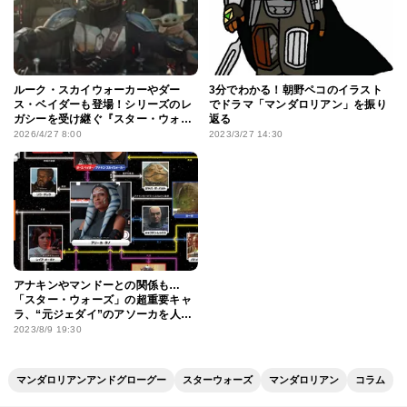
ルーク・スカイウォーカーやダー
3分でわかる！朝野ペコのイラスト
ス・ベイダーも登場！シリーズのレ
でドラマ「マンダロリアン」を振り
ガシーを受け継ぐ『スター・ウォー
返る
ズ／マンダロリアン・アンド・グ
2026/4/27 8:00
2023/3/27 14:30
ローグー』特別映像
アナキンやマンドーとの関係も…
「スター・ウォーズ」の超重要キャ
ラ、“元ジェダイ”のアソーカを人物
相関図で探ってみた！
2023/8/9 19:30
マンダロリアンアンドグローグー
スターウォーズ
マンダロリアン
コラム