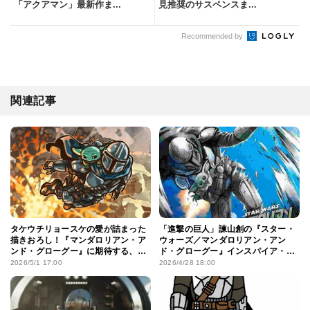
「アクアマン」最新作ま...
見推奨のサスペンスま...
Recommended by
関連記事
タケウチリョースケの愛が詰まった
「進撃の巨人」諫山創の『スター・
描きおろし！『マンダロリアン・ア
ウォーズ／マンダロリアン・アン
ンド・グローグー』に期待する、
ド・グローグー』インスパイア・
「スター・ウォーズ」だからこその
アートが到着！人気漫画家たちが
2026/5/1 17:00
2026/4/28 18:00
没入体験
SW愛をアピール