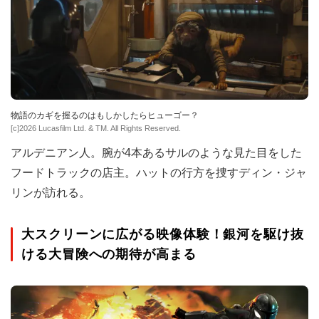
物語のカギを握るのはもしかしたらヒューゴー？
[c]2026 Lucasfilm Ltd. & TM. All Rights Reserved.
アルデニアン人。腕が4本あるサルのような見た目をした
フードトラックの店主。ハットの行方を捜すディン・ジャ
リンが訪れる。
大スクリーンに広がる映像体験！銀河を駆け抜
ける大冒険への期待が高まる