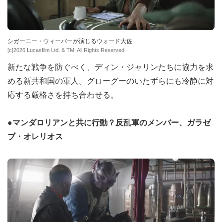
シガーニー・ウィーバーが演じるウォード大佐
[c]2026 Lucasfilm Ltd. & TM. All Rights Reserved.
新たな戦争を防ぐべく、ディン・ジャリンたちに協力を求
める新共和国の軍人。グローグーのいたずらにも冷静に対
応する厳格さを持ち合わせる。
●マンダロリアンと共に行動？反乱軍のメンバー、ガラゼ
ブ・オレリオス