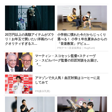
20万円以上の高額アイテムがズラ
小学校に慣れた今だからじっくり
リ！お年玉で買いたい洋画のハイ
選べる！ 小学１年生夏休みからの
クオリティすぎるス...
「音楽教室」デビュ...
PR(ヤマハ音楽振興会｜HugKum)
マーティン・スコセッシ監督×スティーヴ
ン・スピルバーグ監督の巨匠対談をお届け。
『...
アマゾンで大人気！血圧対策はコーヒーに足
してみて
PR(森永乳業)