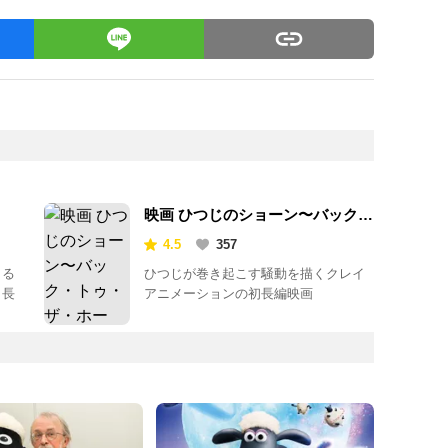
映画 ひつじのショーン〜バック・
トゥ・ザ・ホーム〜
4.5
357
よる
ひつじが巻き起こす騒動を描くクレイ
』長
アニメーションの初長編映画