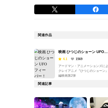
関連作品
映画 ひつじのショーン UFO
フィーバー！
4.1
1569
アードマン・アニメーションズに
クレイアニメ『ひつじのショーン
編映画第2弾
関連記事