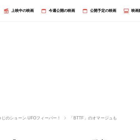
上映中の映画
今週公開の映画
公開予定の映画
映画
つじのショーン UFOフィーバー！
「BTTF」のオマージュも!?『ひつ