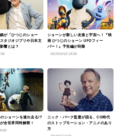
鎮が「ひつじのショー
ショーンが新しい友達と宇宙へ！『映
スタジオジブリや日本文
画 ひつじのショーン UFOフィー
影響とは？
バー！』予告編が到着
:00
2019/10/10 18:00
じのショーンを連れ去る!?
ニック・パーク監督が語る、CG時代
が全世界同時解禁！
のストップモーション・アニメのあり
方
9:00
2018/7/7 9:30