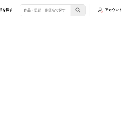
館を探す
アカウント
じのショーン』監督が最新作の秘密を語り尽くす！＜写真30点＞
画像3/30