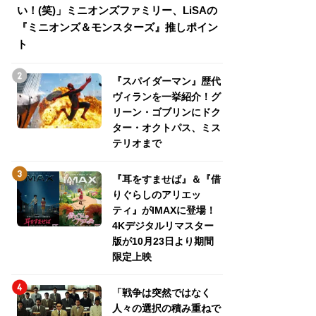
い！(笑)」ミニオンズファミリー、LiSAの
介！グリーン・ゴ
『ミニオンズ＆モンスターズ』推しポイン
トパス、ミステリ
ト
『スパイダーマン』歴代
ヴィランを一挙紹介！グ
リーン・ゴブリンにドク
ター・オクトパス、ミス
テリオまで
『耳をすませば』＆『借
りぐらしのアリエッ
ティ』がIMAXに登場！
4Kデジタルリマスター
版が10月23日より期間
限定上映
「戦争は突然ではなく
人々の選択の積み重ねで