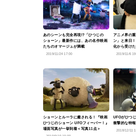
あのシーンも完全再現!?「ひつじの
アニメ界の重
ショーン」最新作には、あの名作映画
ン」と来日！
たちのオマージュが満載
化から受けた
2019/11/24 17:00
2019/11/6 19
ショーンとルーラに癒される！『映画
UFOがひつ
ひつじのショーン UFOフィーバー！』
衝撃的な特報
場面写真が一挙到着＜写真11点＞
2018/12/11 1
2019/9/19 19:00