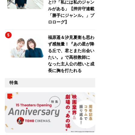
と!?「私には私のジャン
ルがある」【押井守連載
「勝手にジャンル。」プ
ロローグ】
福原遥＆汐見夏衛も思わ
ず感無量！『あの星が降
る丘で、君とまた出会い
たい。』で高校教師に
なった主人公の想いと成
長に胸を打たれる
特集