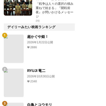
「戦争は人々の選択の積み
重ねで始まる」『開戦前
夜』が問いかけるメッセー
ジ
PR
デイリーみたい映画ランキング
超かぐや姫！
2026年1月22日公開
2886
RYUJI 竜二
2026年10月30日公開
2340
白鳥とコウモリ