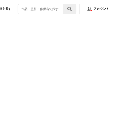
館を探す
アカウント
じのショーン』監督が最新作の秘密を語り尽くす！＜写真30点＞
画像15/3