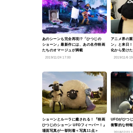
あのシーンも完全再現!?「ひつじの
アニメ界の重
ショーン」最新作には、あの名作映画
ン」と来日！
たちのオマージュが満載
化から受けた
2019/11/24 17:00
2019/11/6 19
ショーンとルーラに癒される！『映画
UFOがひつ
ひつじのショーン UFOフィーバー！』
衝撃的な特報
場面写真が一挙到着＜写真11点＞
2018/12/11 1