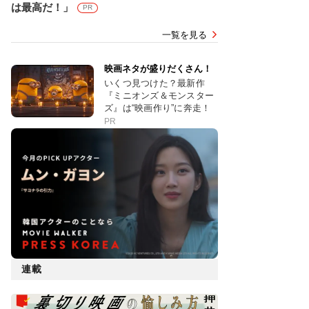
は最高だ！」
PR
一覧を見る
映画ネタが盛りだくさん！
いくつ見つけた？最新作
『ミニオンズ＆モンスター
ズ』は“映画作り”に奔走！
PR
連載