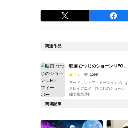
関連作品
映画 ひつじのショーン UFO
フィーバー！
4.1
1569
アードマン・アニメーションズに
クレイアニメ『ひつじのショーン
編映画第2弾
関連記事