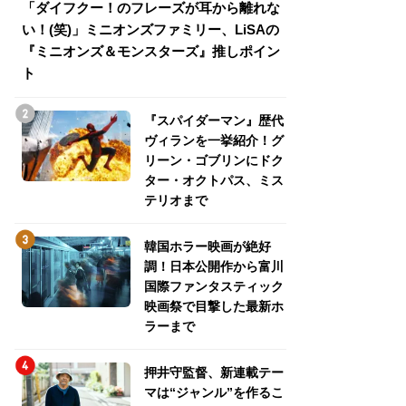
「ダイフクー！のフレーズが耳から離れな
『スパイダーマン
い！(笑)」ミニオンズファミリー、LiSAの
介！グリーン・ゴ
『ミニオンズ＆モンスターズ』推しポイン
トパス、ミステリ
ト
『スパイダーマン』歴代
ヴィランを一挙紹介！グ
リーン・ゴブリンにドク
ター・オクトパス、ミス
テリオまで
韓国ホラー映画が絶好
調！日本公開作から富川
国際ファンタスティック
映画祭で目撃した最新ホ
ラーまで
押井守監督、新連載テー
マは“ジャンル”を作るこ