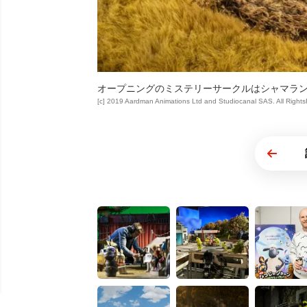
オープニングのミステリーサークルはシャマラン
[c] 2019 Aardman Animations Ltd and Studiocanal SAS. All Right