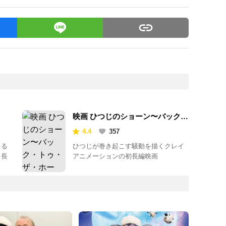
映画 ひつじのショーン〜バック・
トゥ・ザ・ホーム〜
4.4
357
よる
ひつじが巻き起こす騒動を描くクレイ
』長
アニメーションの初長編映画