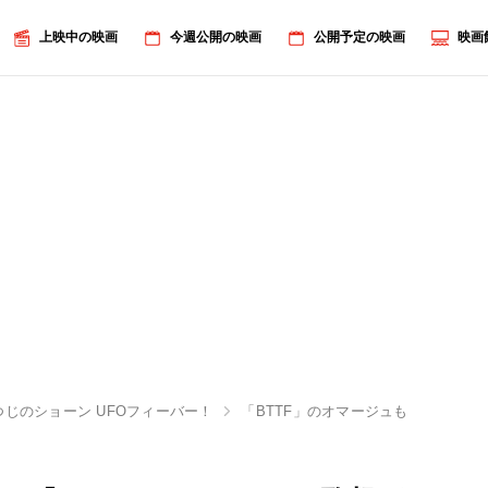
上映中の映画
今週公開の映画
公開予定の映画
映画
つじのショーン UFOフィーバー！
「BTTF」のオマージュも!?『ひつ