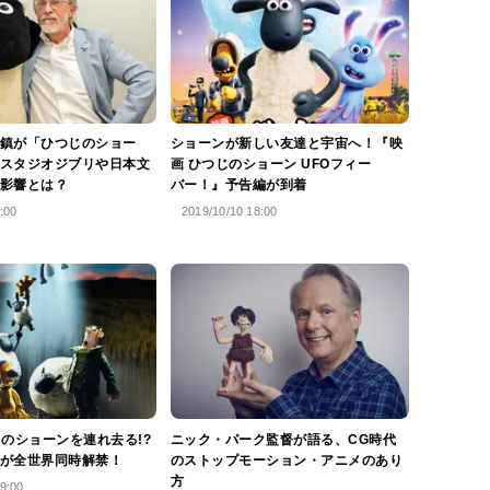
鎮が「ひつじのショー
ショーンが新しい友達と宇宙へ！『映
スタジオジブリや日本文
画 ひつじのショーン UFOフィー
影響とは？
バー！』予告編が到着
:00
2019/10/10 18:00
じのショーンを連れ去る!?
ニック・パーク監督が語る、CG時代
が全世界同時解禁！
のストップモーション・アニメのあり
方
9:00