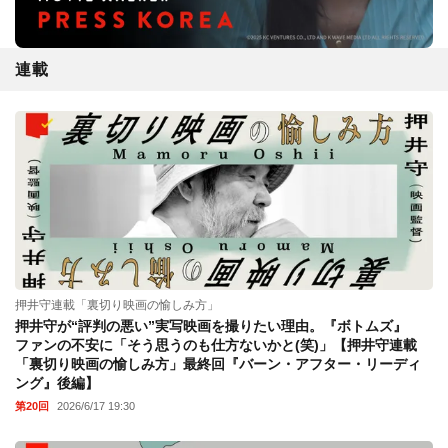
連載
押井守連載「裏切り映画の愉しみ方」
押井守が“評判の悪い”実写映画を撮りたい理由。『ボトムズ』
ファンの不安に「そう思うのも仕方ないかと(笑)」【押井守連載
「裏切り映画の愉しみ方」最終回『バーン・アフター・リーディ
ング』後編】
第20回
2026/6/17 19:30