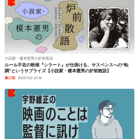
小説家・榎本憲男の炉前散語
ルール不在の映画『シラート』が仕掛ける、サスペンスへの“転
調”というサプライズ【小説家・榎本憲男の炉前散語】
第17回
2026/7/18 18:30