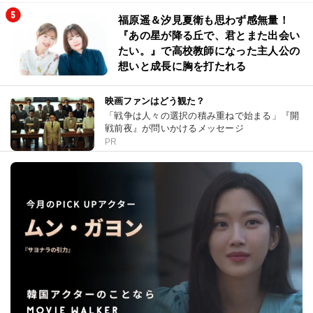
福原遥＆汐見夏衛も思わず感無量！
『あの星が降る丘で、君とまた出会い
たい。』で高校教師になった主人公の
想いと成長に胸を打たれる
映画ファンはどう観た？
「戦争は人々の選択の積み重ねで始まる」『開
戦前夜』が問いかけるメッセージ
PR