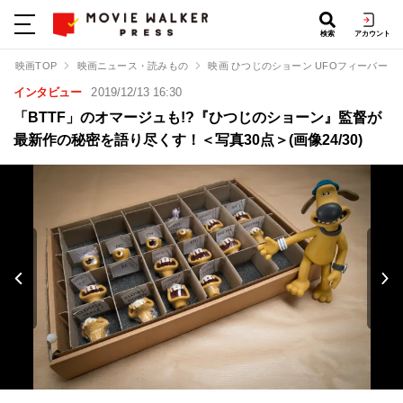
検索
アカウント
映画TOP
映画ニュース・読みもの
映画 ひつじのショーン UFOフィーバー！
インタビュー
2019/12/13 16:30
「BTTF」のオマージュも!?『ひつじのショーン』監督が
最新作の秘密を語り尽くす！＜写真30点＞(画像24/30)