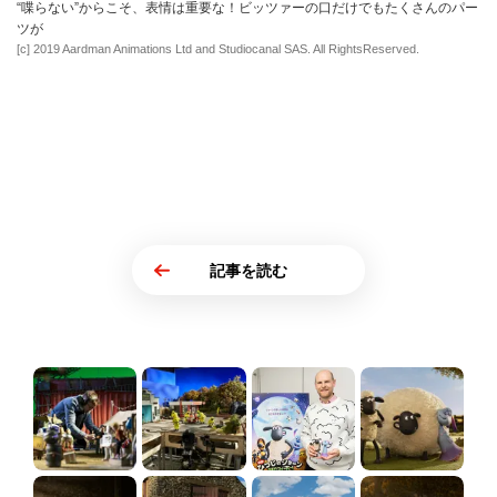
“喋らない”からこそ、表情は重要な！ビッツァーの口だけでもたくさんのパー
ツが
[c] 2019 Aardman Animations Ltd and Studiocanal SAS. All RightsReserved.
記事を読む