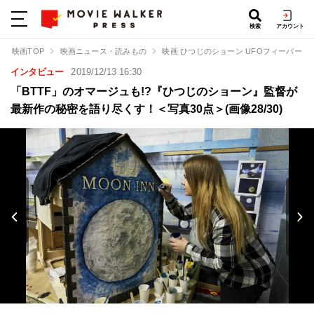
検索
アカウント
映画TOP
映画ニュース・読みもの
映画 ひつじのショーン UFOフィーバー！
インタビュー
2019/12/13 16:30
「BTTF」のオマージュも!?『ひつじのショーン』監督が
最新作の秘密を語り尽くす！＜写真30点＞(画像28/30)