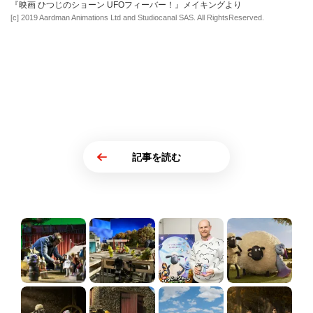
『映画 ひつじのショーン UFOフィーバー！』メイキングより
[c] 2019 Aardman Animations Ltd and Studiocanal SAS. All RightsReserved.
記事を読む