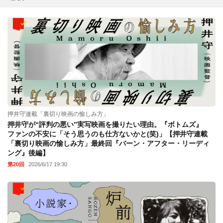
押井守連載「裏切り映画の愉しみ方」
押井守が“評判の悪い”実写映画を撮りたい理由。『ボトムズ』
ファンの不安に「そう思うのも仕方ないかと(笑)」【押井守連載
「裏切り映画の愉しみ方」最終回『バーン・アフター・リーディ
ング』後編】
第20回
2026/6/17 19:30