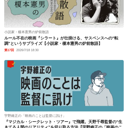
小説家・榎本憲男の炉前散語
ルール不在の映画『シラート』が仕掛ける、サスペンスへの“転
調”というサプライズ【小説家・榎本憲男の炉前散語】
第17回
2026/7/18 18:30
宇野維正の「映画のことは監督に訊け」
『マジカル・シークレット・ツアー』で飛躍。天野千尋監督の“生
きてる人間のリアリティ”を切り取る方法【宇野維正の「映画のこ