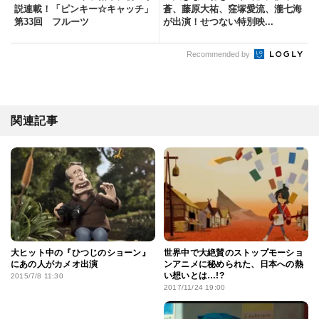
説連載！「ピンキー☆キャッチ」
蒼、藤原大祐、窪塚愛流、瀧七海
第33回 フルーツ
が出演！せつない特別映...
Recommended by
関連記事
大ヒット中の『ひつじのショーン』
世界中で大絶賛のストップモーショ
にあの人がカメオ出演
ンアニメに秘められた、日本への熱
い想いとは…!?
2015/7/8 11:30
2017/11/24 19:00