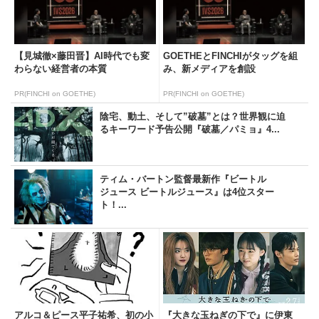
【見城徹×藤田晋】AI時代でも変
GOETHEとFINCHIがタッグを組
わらない経営者の本質
み、新メディアを創設
PR(FINCHI on GOETHE)
PR(FINCHI on GOETHE)
陰宅、動土、そして”破墓”とは？世界観に迫
るキーワード予告公開『破墓／パミョ』4...
ティム・バートン監督最新作『ビートル
ジュース ビートルジュース』は4位スター
ト！...
アルコ＆ピース平子祐希、初の小
『大きな玉ねぎの下で』に伊東