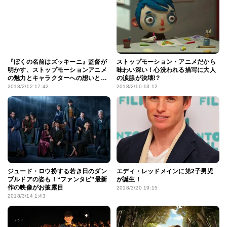
『ぼくの名前はズッキーニ』監督が
ストップモーション・アニメだから
明かす、ストップモーションアニメ
味わい深い！心洗われる描写に大人
の魅力とキャラクターへの想いと
の涙腺が決壊!?
は？
2018/2/12 17:42
2018/2/10 13:12
ジュード・ロウ扮する若き日のダン
エディ・レッドメインに第2子男児
ブルドアの姿も！“ファンタビ”最新
が誕生！
作の映像がお披露目
2018/3/20 19:15
2018/3/14 1:43