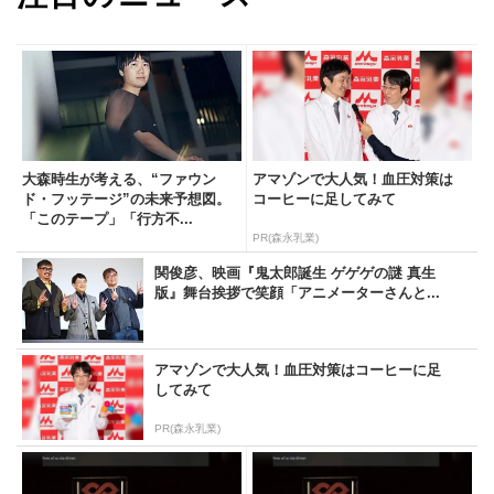
大森時生が考える、“ファウン
アマゾンで大人気！血圧対策は
ド・フッテージ”の未来予想図。
コーヒーに足してみて
「このテープ」「行方不...
PR(森永乳業)
関俊彦、映画『鬼太郎誕生 ゲゲゲの謎 真生
版』舞台挨拶で笑顔「アニメーターさんと...
アマゾンで大人気！血圧対策はコーヒーに足
してみて
PR(森永乳業)