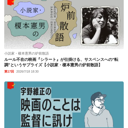
小説家・榎本憲男の炉前散語
ルール不在の映画『シラート』が仕掛ける、サスペンスへの“転
調”というサプライズ【小説家・榎本憲男の炉前散語】
第17回
2026/7/18 18:30