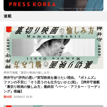
連載
押井守連載「裏切り映画の愉しみ方」
押井守が“評判の悪い”実写映画を撮りたい理由。『ボトムズ』
ファンの不安に「そう思うのも仕方ないかと(笑)」【押井守連載
「裏切り映画の愉しみ方」最終回『バーン・アフター・リーディ
ング』後編】
第20回
2026/6/17 19:30