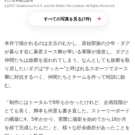
れた世界観は必見
[c]2017 Studiocanal S.A.S. and the British Film Institute. All Rights Reserved.
すべての写真を見る(7件)
本作で描かれるのは太古のむかし、原始部族の少年・ダグ
が暮らす谷に暴君ヌース卿が率いる軍隊が侵攻し、ダグと
仲間たちは故郷を追われてしまう。なんとしても故郷を取
り戻したいダグは“サッカー”と呼ばれるスポーツでヌース
卿に対抗するべく、仲間たちとチームを作って特訓に励
む。
「制作にはトータルで8年もかかったけれど、企画段階が
とても長く、脚本も何度も書き直した。ストーリーボード
の構築に4、5年かかり、実際に撮影を始めてから18か月
を経て完成したんだ」と、様々な紆余曲折があったことを