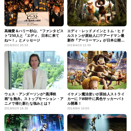
高橋愛＆ハリー杉山、“ファンタビス
エディ・レッドメインとトム・ヒド
ト”250人と「エディ、日本に来て
ルストンが原始人に!?アードマン最
ね〜！」とメッセージ
新作『アーリーマン』が日本公開決
定
2018/3/22 20:53
2018/4/16 12:00
ウェス・アンダーソンが“黒澤映
イケメン魔法使いが原始人ストライ
画”を熱弁。ストップモーション・ア
カーに？W杯中に異色サッカーバト
ニメで得た新たな強みとは？
ル開幕！
2018/5/25 19:30
2018/6/4 10:00