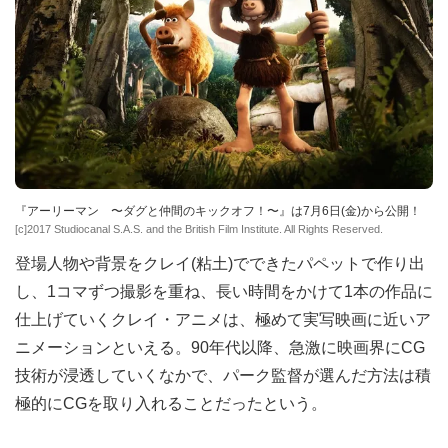
『アーリーマン 〜ダグと仲間のキックオフ！〜』は7月6日(金)から公開！
[c]2017 Studiocanal S.A.S. and the British Film Institute. All Rights Reserved.
登場人物や背景をクレイ(粘土)でできたパペットで作り出
し、1コマずつ撮影を重ね、長い時間をかけて1本の作品に
仕上げていくクレイ・アニメは、極めて実写映画に近いア
ニメーションといえる。90年代以降、急激に映画界にCG
技術が浸透していくなかで、パーク監督が選んだ方法は積
極的にCGを取り入れることだったという。