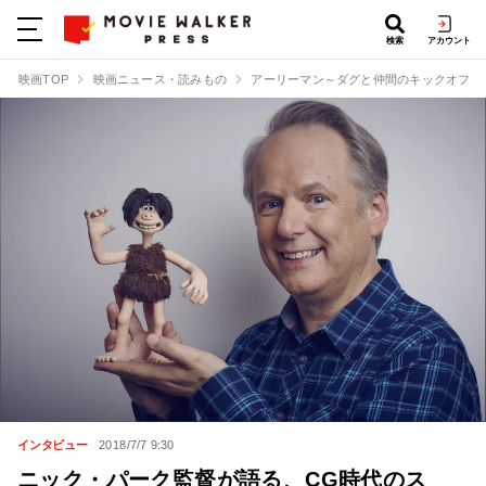
検索
アカウント
映画TOP
映画ニュース・読みもの
アーリーマン～ダグと仲間のキックオフ！
インタビュー
2018/7/7 9:30
ニック・パーク監督が語る、CG時代のス