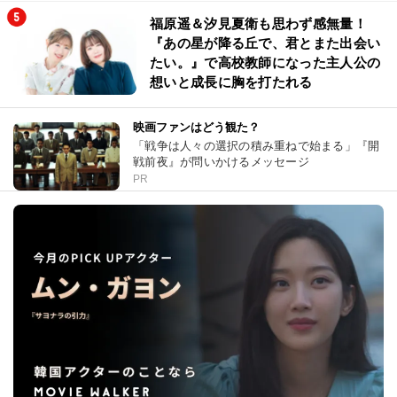
福原遥＆汐見夏衛も思わず感無量！
『あの星が降る丘で、君とまた出会い
たい。』で高校教師になった主人公の
想いと成長に胸を打たれる
映画ファンはどう観た？
「戦争は人々の選択の積み重ねで始まる」『開
戦前夜』が問いかけるメッセージ
PR