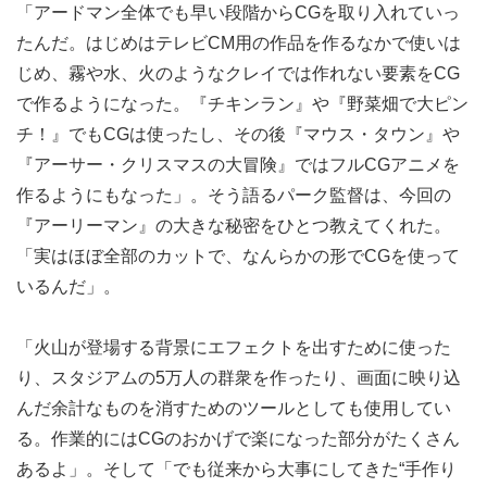
「アードマン全体でも早い段階からCGを取り入れていっ
たんだ。はじめはテレビCM用の作品を作るなかで使いは
じめ、霧や水、火のようなクレイでは作れない要素をCG
で作るようになった。『チキンラン』や『野菜畑で大ピン
チ！』でもCGは使ったし、その後『マウス・タウン』や
『アーサー・クリスマスの大冒険』ではフルCGアニメを
作るようにもなった」。そう語るパーク監督は、今回の
『アーリーマン』の大きな秘密をひとつ教えてくれた。
「実はほぼ全部のカットで、なんらかの形でCGを使って
いるんだ」。
「火山が登場する背景にエフェクトを出すために使った
り、スタジアムの5万人の群衆を作ったり、画面に映り込
んだ余計なものを消すためのツールとしても使用してい
る。作業的にはCGのおかげで楽になった部分がたくさん
あるよ」。そして「でも従来から大事にしてきた“手作り