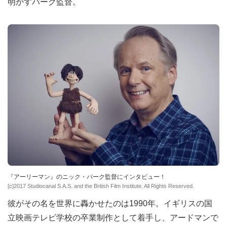
明かすパーク監督。
『アーリーマン』のニック・パーク監督にインタビュー！
[c]2017 Studiocanal S.A.S. and the British Film Institute. All Rights Reserved.
彼がその名を世界に轟かせたのは1990年。イギリスの国
立映画テレビ学校の卒業制作として着手し、アードマンで