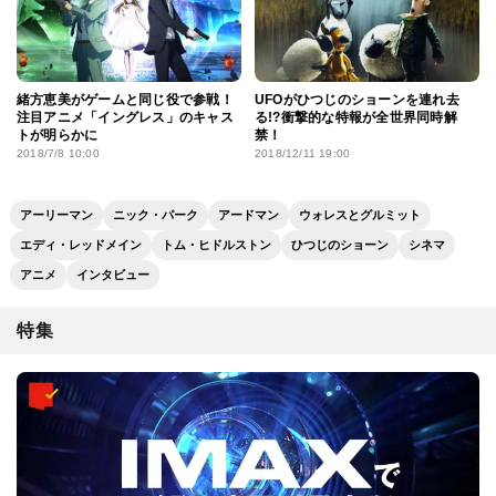
緒方恵美がゲームと同じ役で参戦！
UFOがひつじのショーンを連れ去
注目アニメ「イングレス」のキャス
る!?衝撃的な特報が全世界同時解
トが明らかに
禁！
2018/7/8 10:00
2018/12/11 19:00
アーリーマン
ニック・パーク
アードマン
ウォレスとグルミット
エディ・レッドメイン
トム・ヒドルストン
ひつじのショーン
シネマ
アニメ
インタビュー
特集