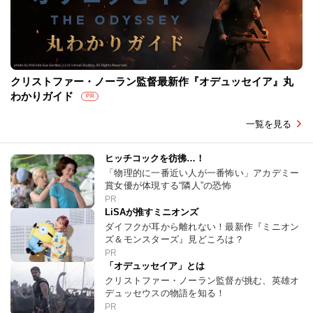
クリストファー・ノーラン監督最新作『オデュッセイア』丸
わかりガイド
PR
一覧を見る
ヒッチコックを彷彿…！
「物理的に一番近い人が一番怖い」アカデミー
賞女優が体現する“隣人”の恐怖
PR
LiSAが推すミニオンズ
ダイフクが耳から離れない！最新作『ミニオン
ズ＆モンスターズ』見どころは？
PR
「オデュッセイア」とは
クリストファー・ノーラン監督が挑む、英雄オ
デュッセウスの物語を知る！
PR