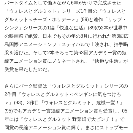
パートタイムとして働きながら6年がかりで完成させた
「ウォレスとグルミット」シリーズ1作目の『ウォレスと
グルミット＜チーズ・ホリデー＞』(89)と連作「リップ・
シンク」シリーズの1編『快適な生活』(89)の2本が世界中
の映画祭で絶賛。日本でもその年の8月に行われた第3回広
島国際アニメーションフェスティバルで上映され、拍手喝
采を浴びた。そして2本そろって第63回アカデミー賞の短
編アニメーション賞にノミネートされ、『快適な生活』が
受賞を果たしたのだ。
さらにパーク監督は「ウォレスとグルミット」シリーズの
2作目『ウォレスとグルミット＜ペンギンに気をつけろ
＞』(93)、3作目『ウォレスとグルミット、危機一髪！』
(95)でもアカデミー賞短編アニメーション賞を受賞し、05
年には『ウォレスとグルミット 野菜畑で大ピンチ！』で
同賞の長編アニメーション賞に輝く。まさにストップモー