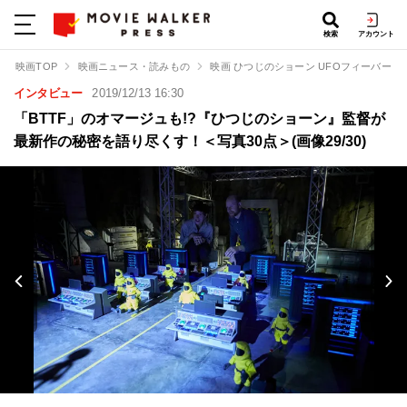
検索
アカウント
映画TOP
映画ニュース・読みもの
映画 ひつじのショーン UFOフィーバー！
インタビュー
2019/12/13 16:30
「BTTF」のオマージュも!?『ひつじのショーン』監督が
最新作の秘密を語り尽くす！＜写真30点＞(画像29/30)