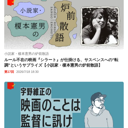
小説家・榎本憲男の炉前散語
ルール不在の映画『シラート』が仕掛ける、サスペンスへの“転
調”というサプライズ【小説家・榎本憲男の炉前散語】
第17回
2026/7/18 18:30