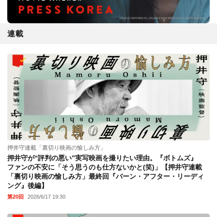
連載
押井守連載「裏切り映画の愉しみ方」
押井守が“評判の悪い”実写映画を撮りたい理由。『ボトムズ』
ファンの不安に「そう思うのも仕方ないかと(笑)」【押井守連載
「裏切り映画の愉しみ方」最終回『バーン・アフター・リーディ
ング』後編】
第20回
2026/6/17 19:30