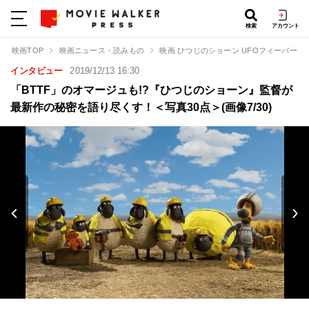
検索
アカウント
映画TOP
映画ニュース・読みもの
映画 ひつじのショーン UFOフィーバー！
インタビュー
2019/12/13 16:30
「BTTF」のオマージュも!?『ひつじのショーン』監督が
最新作の秘密を語り尽くす！＜写真30点＞(画像7/30)