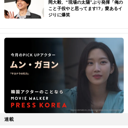
岡大毅、“現場の太陽”ぶり発揮「俺の
こと子役やと思ってます!?」愛あるイ
ジりに爆笑
連載