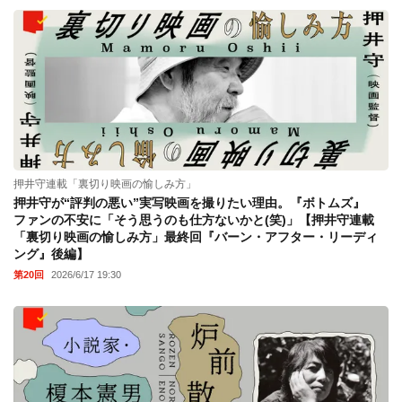
押井守連載「裏切り映画の愉しみ方」
押井守が“評判の悪い”実写映画を撮りたい理由。『ボトムズ』
ファンの不安に「そう思うのも仕方ないかと(笑)」【押井守連載
「裏切り映画の愉しみ方」最終回『バーン・アフター・リーディ
ング』後編】
第20回
2026/6/17 19:30