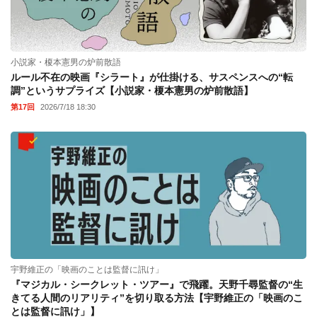
小説家・榎本憲男の炉前散語
ルール不在の映画『シラート』が仕掛ける、サスペンスへの“転
調”というサプライズ【小説家・榎本憲男の炉前散語】
第17回
2026/7/18 18:30
宇野維正の「映画のことは監督に訊け」
『マジカル・シークレット・ツアー』で飛躍。天野千尋監督の“生
きてる人間のリアリティ”を切り取る方法【宇野維正の「映画のこ
とは監督に訊け」】