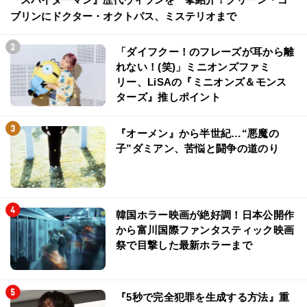
ブリンにドクター・オクトパス、ミステリオまで
「ダイフクー！のフレーズが耳から離
れない！(笑)」ミニオンズファミ
リー、LiSAの『ミニオンズ＆モンス
ターズ』推しポイント
『オーメン』から半世紀…“悪魔の
子”ダミアン、苦悩と闘争の道のり
韓国ホラー映画が絶好調！日本公開作
から富川国際ファンタスティック映画
祭で目撃した最新ホラーまで
『5秒で完全犯罪を生成する方法』重