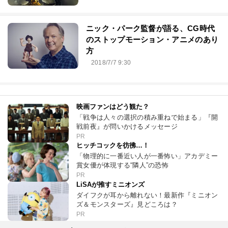
ニック・パーク監督が語る、CG時代
のストップモーション・アニメのあり
方
2018/7/7 9:30
映画ファンはどう観た？
「戦争は人々の選択の積み重ねで始まる」『開
戦前夜』が問いかけるメッセージ
PR
ヒッチコックを彷彿…！
「物理的に一番近い人が一番怖い」アカデミー
賞女優が体現する“隣人”の恐怖
PR
LiSAが推すミニオンズ
ダイフクが耳から離れない！最新作『ミニオン
ズ＆モンスターズ』見どころは？
PR