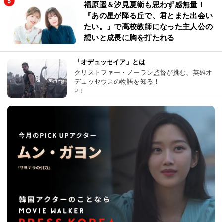
福原遥＆汐見夏衛も思わず感無量！
『あの星が降る丘で、君とまた出会い
たい。』で高校教師になった主人公の
想いと成長に胸を打たれる
「オデュッセイア」とは
クリストファー・ノーラン監督が挑む、英雄オ
デュッセウスの物語を知る！
PR