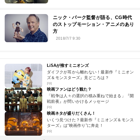
ニック・パーク監督が語る、CG時代
のストップモーション・アニメのあり
方
2018/7/7 9:30
LiSAが推すミニオンズ
ダイフクが耳から離れない！最新作『ミニオン
ズ＆モンスターズ』見どころは？
PR
映画ファンはどう観た？
「戦争は人々の選択の積み重ねで始まる」『開
戦前夜』が問いかけるメッセージ
PR
映画ネタが盛りだくさん！
いくつ見つけた？最新作『ミニオンズ＆モンス
ターズ』は“映画作り”に奔走！
PR