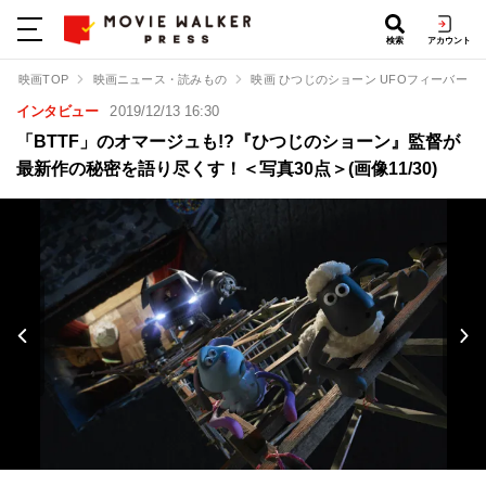
検索
アカウント
映画TOP
映画ニュース・読みもの
映画 ひつじのショーン UFOフィーバー！
インタビュー
2019/12/13 16:30
「BTTF」のオマージュも!?『ひつじのショーン』監督が
最新作の秘密を語り尽くす！＜写真30点＞(画像11/30)