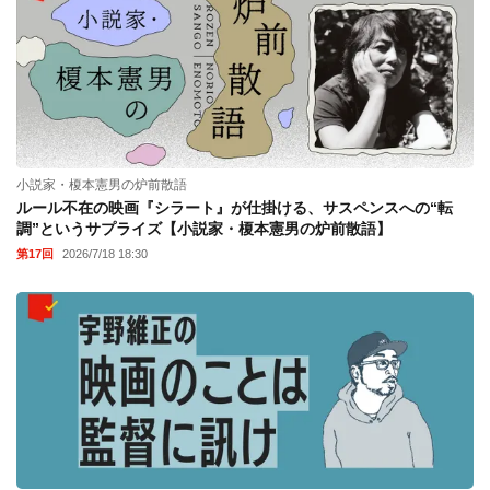
小説家・榎本憲男の炉前散語
ルール不在の映画『シラート』が仕掛ける、サスペンスへの“転
調”というサプライズ【小説家・榎本憲男の炉前散語】
第17回
2026/7/18 18:30