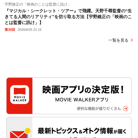
宇野維正の「映画のことは監督に訊け」
『マジカル・シークレット・ツアー』で飛躍。天野千尋監督の“生
きてる人間のリアリティ”を切り取る方法【宇野維正の「映画のこ
とは監督に訊け」】
第30回
2026/6/25 21:15
一覧を見る