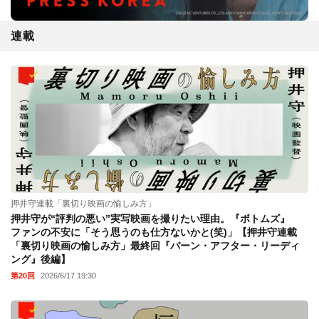
連載
押井守連載「裏切り映画の愉しみ方」
押井守が“評判の悪い”実写映画を撮りたい理由。『ボトムズ』
ファンの不安に「そう思うのも仕方ないかと(笑)」【押井守連載
「裏切り映画の愉しみ方」最終回『バーン・アフター・リーディ
ング』後編】
第20回
2026/6/17 19:30