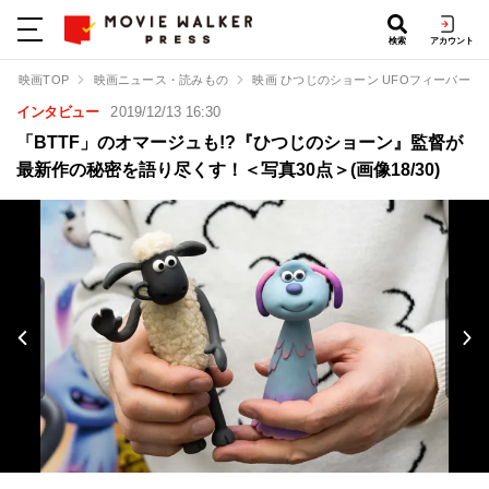
検索
アカウント
映画TOP
映画ニュース・読みもの
映画 ひつじのショーン UFOフィーバー！
インタビュー
2019/12/13 16:30
「BTTF」のオマージュも!?『ひつじのショーン』監督が
最新作の秘密を語り尽くす！＜写真30点＞(画像18/30)