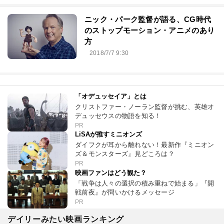
ニック・パーク監督が語る、CG時代
のストップモーション・アニメのあり
方
2018/7/7 9:30
「オデュッセイア」とは
クリストファー・ノーラン監督が挑む、英雄オ
デュッセウスの物語を知る！
PR
LiSAが推すミニオンズ
ダイフクが耳から離れない！最新作『ミニオン
ズ＆モンスターズ』見どころは？
PR
映画ファンはどう観た？
「戦争は人々の選択の積み重ねで始まる」『開
戦前夜』が問いかけるメッセージ
PR
デイリーみたい映画ランキング