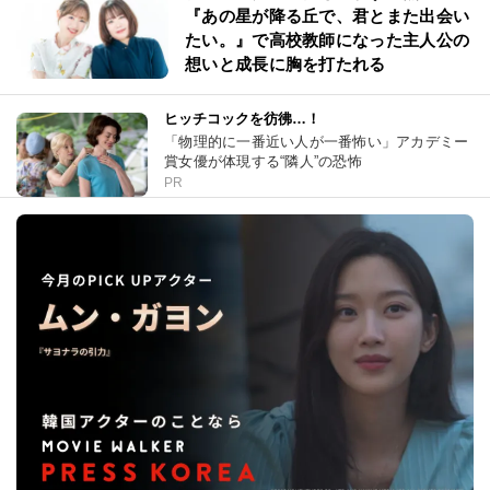
『あの星が降る丘で、君とまた出会い
たい。』で高校教師になった主人公の
想いと成長に胸を打たれる
ヒッチコックを彷彿…！
「物理的に一番近い人が一番怖い」アカデミー
賞女優が体現する“隣人”の恐怖
PR