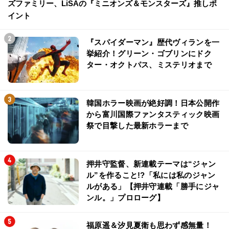
ズファミリー、LiSAの『ミニオンズ＆モンスターズ』推しポ
イント
『スパイダーマン』歴代ヴィランを一
挙紹介！グリーン・ゴブリンにドク
ター・オクトパス、ミステリオまで
韓国ホラー映画が絶好調！日本公開作
から富川国際ファンタスティック映画
祭で目撃した最新ホラーまで
押井守監督、新連載テーマは“ジャン
ル”を作ること!?「私には私のジャン
ルがある」【押井守連載「勝手にジャ
ンル。」プロローグ】
福原遥＆汐見夏衛も思わず感無量！