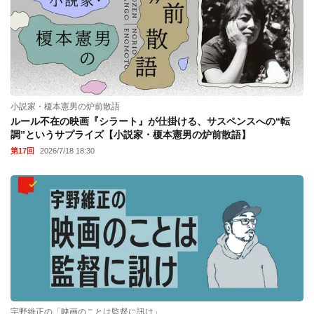
小説家・榎本憲男の炉前散語
ルール不在の映画『シラート』が仕掛ける、サスペンスへの“転
調”というサプライズ【小説家・榎本憲男の炉前散語】
第17回
2026/7/18 18:30
宇野維正の「映画のことは監督に訊け」