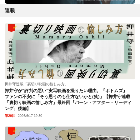
連載
押井守連載「裏切り映画の愉しみ方」
押井守が“評判の悪い”実写映画を撮りたい理由。『ボトムズ』
ファンの不安に「そう思うのも仕方ないかと(笑)」【押井守連載
「裏切り映画の愉しみ方」最終回『バーン・アフター・リーディ
ング』後編】
第20回
2026/6/17 19:30