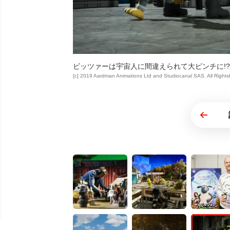
ビッツァーは宇宙人に間違えられて大ピンチに!?
[c] 2019 Aardman Animations Ltd and Studiocanal SAS. All Right