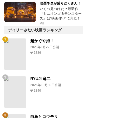
映画ネタが盛りだくさん！
いくつ見つけた？最新作
『ミニオンズ＆モンスター
ズ』は“映画作り”に奔走！
PR
デイリーみたい映画ランキング
超かぐや姫！
2026年1月22日公開
2886
RYUJI 竜二
2026年10月30日公開
2340
白鳥とコウモリ