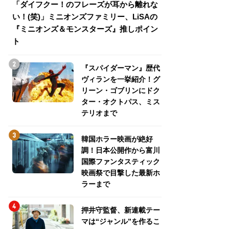
「ダイフクー！のフレーズが耳から離れな
『スパイダーマン
い！(笑)」ミニオンズファミリー、LiSAの
介！グリーン・ゴ
『ミニオンズ＆モンスターズ』推しポイン
トパス、ミステリ
ト
『スパイダーマン』歴代
ヴィランを一挙紹介！グ
リーン・ゴブリンにドク
ター・オクトパス、ミス
テリオまで
韓国ホラー映画が絶好
調！日本公開作から富川
国際ファンタスティック
映画祭で目撃した最新ホ
ラーまで
押井守監督、新連載テー
マは“ジャンル”を作るこ