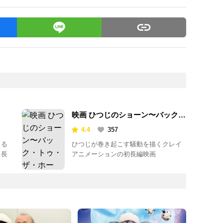
映画 ひつじのショーン〜バック・
トゥ・ザ・ホーム〜
4.4
357
よる
ひつじが巻き起こす騒動を描くクレイ
』長
アニメーションの初長編映画