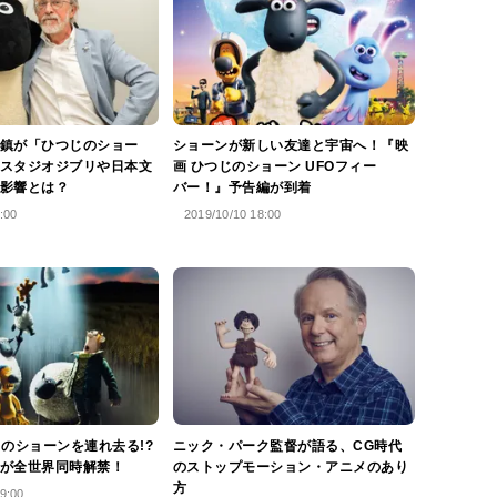
鎮が「ひつじのショー
ショーンが新しい友達と宇宙へ！『映
スタジオジブリや日本文
画 ひつじのショーン UFOフィー
影響とは？
バー！』予告編が到着
:00
2019/10/10 18:00
じのショーンを連れ去る!?
ニック・パーク監督が語る、CG時代
が全世界同時解禁！
のストップモーション・アニメのあり
方
9:00