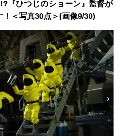
も!?『ひつじのショーン』監督が
＜写真30点＞(画像9/30)