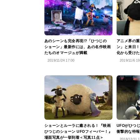
あのシーンも完全再現!?「ひつじの
アニメ界の重
ショーン」最新作には、あの名作映画
ン」と来日！
たちのオマージュが満載
化から受けた
2019/11/24 17:00
2019/11/6 19
ショーンとルーラに癒される！『映画
UFOがひつ
ひつじのショーン UFOフィーバー！』
衝撃的な特報
場面写真が一挙到着＜写真11点＞
2018/12/11 1