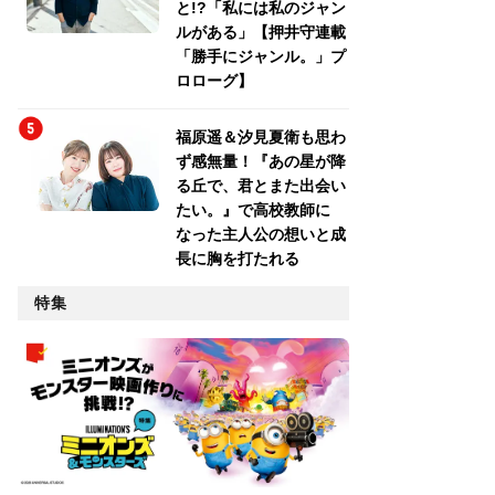
と!?「私には私のジャン
ルがある」【押井守連載
「勝手にジャンル。」プ
ロローグ】
福原遥＆汐見夏衛も思わ
ず感無量！『あの星が降
る丘で、君とまた出会い
たい。』で高校教師に
なった主人公の想いと成
長に胸を打たれる
特集