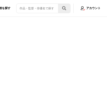
館を探す
アカウント
じのショーン』監督が最新作の秘密を語り尽くす！＜写真30点＞
画像9/30