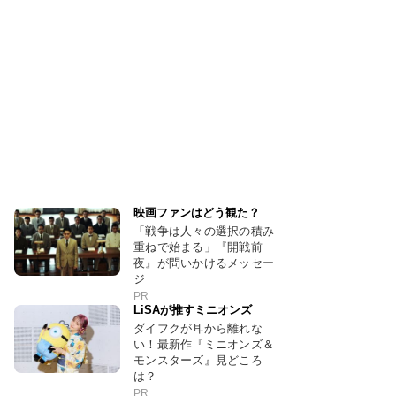
映画ファンはどう観た？
「戦争は人々の選択の積み
重ねで始まる」『開戦前
夜』が問いかけるメッセー
ジ
PR
LiSAが推すミニオンズ
ダイフクが耳から離れな
い！最新作『ミニオンズ＆
モンスターズ』見どころ
は？
PR