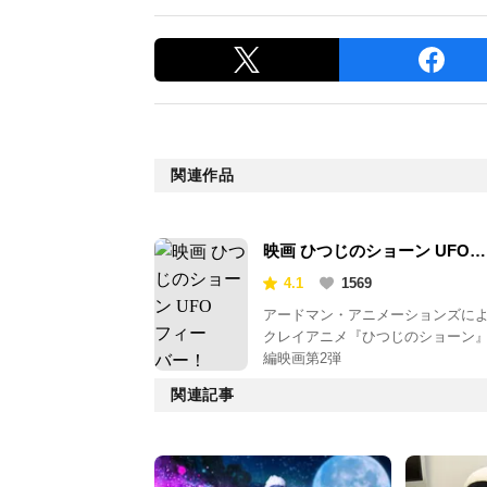
関連作品
映画 ひつじのショーン UFO
フィーバー！
4.1
1569
アードマン・アニメーションズに
クレイアニメ『ひつじのショーン
編映画第2弾
関連記事