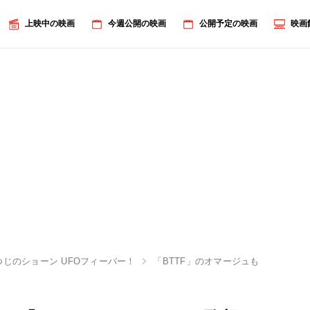
上映中の映画
今週公開の映画
公開予定の映画
映画
つじのショーン UFOフィーバー！
「BTTF」のオマージュも!?『ひつ