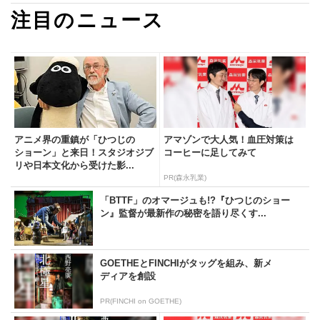
注目のニュース
アニメ界の重鎮が「ひつじの
アマゾンで大人気！血圧対策は
ショーン」と来日！スタジオジブ
コーヒーに足してみて
リや日本文化から受けた影...
PR(森永乳業)
「BTTF」のオマージュも!?『ひつじのショー
ン』監督が最新作の秘密を語り尽くす...
GOETHEとFINCHIがタッグを組み、新メ
ディアを創設
PR(FINCHI on GOETHE)