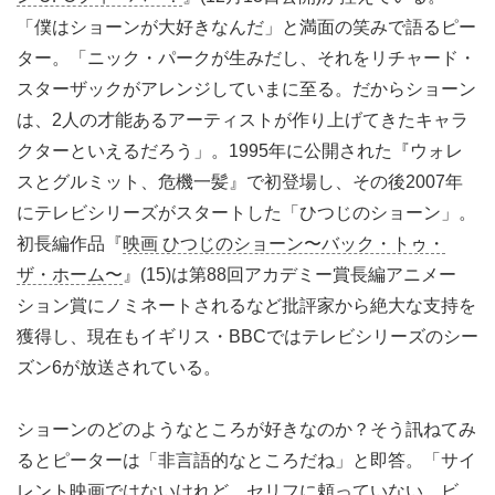
「僕はショーンが大好きなんだ」と満面の笑みで語るピー
ター。「ニック・パークが生みだし、それをリチャード・
スターザックがアレンジしていまに至る。だからショーン
は、2人の才能あるアーティストが作り上げてきたキャラ
クターといえるだろう」。1995年に公開された『ウォレ
スとグルミット、危機一髪』で初登場し、その後2007年
にテレビシリーズがスタートした「ひつじのショーン」。
初長編作品『
映画 ひつじのショーン〜バック・トゥ・
ザ・ホーム〜
』(15)は第88回アカデミー賞長編アニメー
ション賞にノミネートされるなど批評家から絶大な支持を
獲得し、現在もイギリス・BBCではテレビシリーズのシー
ズン6が放送されている。
ショーンのどのようなところが好きなのか？そう訊ねてみ
るとピーターは「非言語的なところだね」と即答。「サイ
レント映画ではないけれど、セリフに頼っていない。ビ