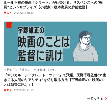
ルール不在の映画『シラート』が仕掛ける、サスペンスへの“転
調”というサプライズ【小説家・榎本憲男の炉前散語】
第17回
2026/7/18 18:30
宇野維正の「映画のことは監督に訊け」
『マジカル・シークレット・ツアー』で飛躍。天野千尋監督の“生
きてる人間のリアリティ”を切り取る方法【宇野維正の「映画のこ
とは監督に訊け」】
第30回
2026/6/25 21:15
一覧を見る