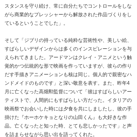
スタンスを守り続け、常に自分たちでコントロールをしな
がら商業的なプレッシャーから解放された作品づくりをし
ているということでした」。
そして「ジブリの持っている純粋な芸術性や、美しい絵、
すばらしいデザインからは多くのインスピレーションを与
えられてきました。アードマンはクレイ・アニメという触
覚的かつ伝統的な形で映画を作っていますが、彼らの作り
だす手描きアニメーションも核は同じ。個人的で親密なハ
ンドメイドのものです」と深い敬意を表す。また、昨年4
月に亡くなった高畑勲監督について「彼はすばらしいアー
ティストで、人間的にもすばらしい方だった。イタリアの
映画祭でお会いした時には夕食を共にしましたし、彼の手
掛けた『ホーホケキョとなりの山田くん』も大好きな作
品。亡くなったと知った時、とても悲しかったです」と声
を詰まらせながら思い出を語ってくれた。