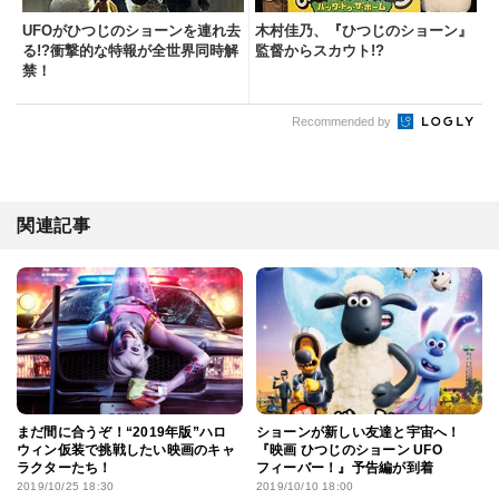
UFOがひつじのショーンを連れ去
木村佳乃、『ひつじのショーン』
る!?衝撃的な特報が全世界同時解
監督からスカウト!?
禁！
Recommended by
関連記事
まだ間に合うぞ！“2019年版”ハロ
ショーンが新しい友達と宇宙へ！
ウィン仮装で挑戦したい映画のキャ
『映画 ひつじのショーン UFO
ラクターたち！
フィーバー！』予告編が到着
2019/10/25 18:30
2019/10/10 18:00