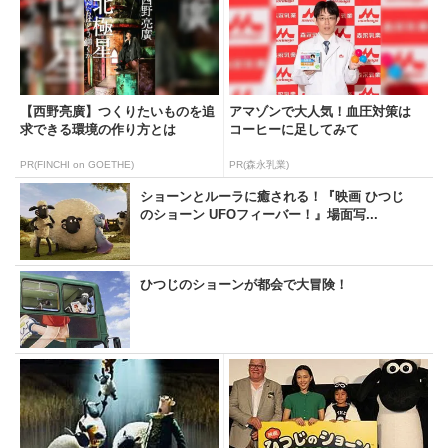
【西野亮廣】つくりたいものを追
アマゾンで大人気！血圧対策は
求できる環境の作り方とは
コーヒーに足してみて
PR(FINCHI on GOETHE)
PR(森永乳業)
ショーンとルーラに癒される！『映画 ひつじ
のショーン UFOフィーバー！』場面写...
ひつじのショーンが都会で大冒険！