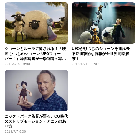
ショーンとルーラに癒される！『映
UFOがひつじのショーンを連れ去
画 ひつじのショーン UFOフィー
る!?衝撃的な特報が全世界同時解
バー！』場面写真が一挙到着＜写真
禁！
11点＞
2019/9/19 19:00
2018/12/11 19:00
ニック・パーク監督が語る、CG時代
のストップモーション・アニメのあ
り方
2018/7/7 9:30