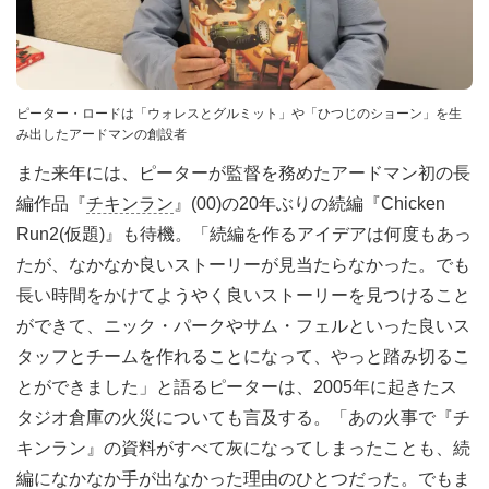
ピーター・ロードは「ウォレスとグルミット」や「ひつじのショーン」を生
み出したアードマンの創設者
また来年には、ピーターが監督を務めたアードマン初の長
編作品『
チキンラン
』(00)の20年ぶりの続編『Chicken
Run2(仮題)』も待機。「続編を作るアイデアは何度もあっ
たが、なかなか良いストーリーが見当たらなかった。でも
長い時間をかけてようやく良いストーリーを見つけること
ができて、ニック・パークやサム・フェルといった良いス
タッフとチームを作れることになって、やっと踏み切るこ
とができました」と語るピーターは、2005年に起きたス
タジオ倉庫の火災についても言及する。「あの火事で『チ
キンラン』の資料がすべて灰になってしまったことも、続
編になかなか手が出なかった理由のひとつだった。でもま