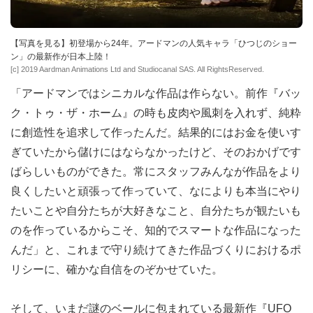
【写真を見る】初登場から24年。アードマンの人気キャラ「ひつじのショー
ン」の最新作が日本上陸！
[c] 2019 Aardman Animations Ltd and Studiocanal SAS. All RightsReserved.
「アードマンではシニカルな作品は作らない。前作『バッ
ク・トゥ・ザ・ホーム』の時も皮肉や風刺を入れず、純粋
に創造性を追求して作ったんだ。結果的にはお金を使いす
ぎていたから儲けにはならなかったけど、そのおかげです
ばらしいものができた。常にスタッフみんなが作品をより
良くしたいと頑張って作っていて、なによりも本当にやり
たいことや自分たちが大好きなこと、自分たちが観たいも
のを作っているからこそ、知的でスマートな作品になった
んだ」と、これまで守り続けてきた作品づくりにおけるポ
リシーに、確かな自信をのぞかせていた。
そして、いまだ謎のベールに包まれている最新作『UFO