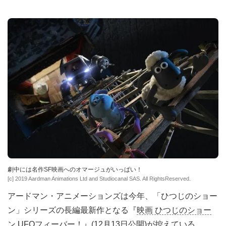
劇中には名作SF映画へのオマージュがいっぱい！
[c] 2019 Aardman Animations Ltd and Studiocanal SAS. All RightsReserved.
アードマン・アニメーションズは今年、「ひつじのショー
ン」シリーズの長編最新作となる『
映画 ひつじのショー
ン UFOフィーバー！
』(12月13日公開)が控えている。