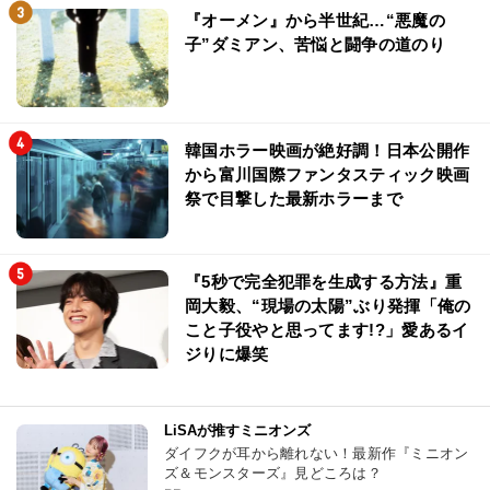
『オーメン』から半世紀…“悪魔の
子”ダミアン、苦悩と闘争の道のり
韓国ホラー映画が絶好調！日本公開作
から富川国際ファンタスティック映画
祭で目撃した最新ホラーまで
『5秒で完全犯罪を生成する方法』重
岡大毅、“現場の太陽”ぶり発揮「俺の
こと子役やと思ってます!?」愛あるイ
ジりに爆笑
LiSAが推すミニオンズ
ダイフクが耳から離れない！最新作『ミニオン
ズ＆モンスターズ』見どころは？