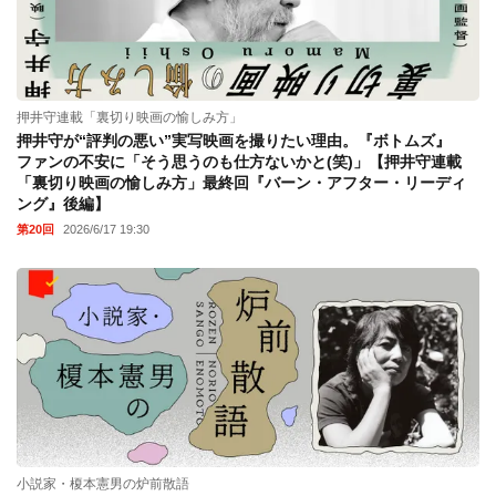
押井守連載「裏切り映画の愉しみ方」
押井守が“評判の悪い”実写映画を撮りたい理由。『ボトムズ』
ファンの不安に「そう思うのも仕方ないかと(笑)」【押井守連載
「裏切り映画の愉しみ方」最終回『バーン・アフター・リーディ
ング』後編】
第20回
2026/6/17 19:30
小説家・榎本憲男の炉前散語