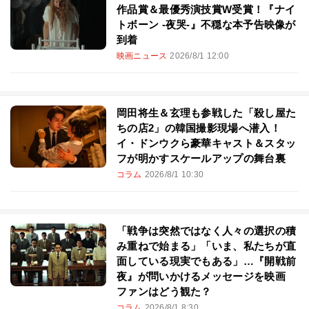
作品賞＆最優秀演技賞W受賞！『ナイ
トボーン -夜哭-』不穏な本予告映像が
到着
映画ニュース
2026/8/1 12:00
岡田将生＆玄理も参戦した「殺し屋た
ちの店2」の韓国撮影現場へ潜入！
イ・ドンウクら豪華キャスト＆スタッ
フが明かすスケールアップの舞台裏
コラム
2026/8/1 10:30
「戦争は突然ではなく人々の選択の積
み重ねで始まる」「いま、私たちが直
面している現実でもある」…『開戦前
夜』が問いかけるメッセージを映画
ファンはどう観た？
コラム
2026/8/1 8:30