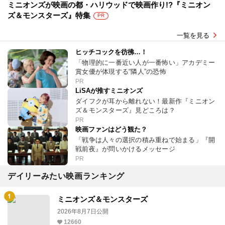
ミニオンズが映画の都・ハリウッドで映画作り!?『ミニオン
ズ＆モンスターズ』特集
PR
一覧を見る
ヒッチコックを彷彿…！
「物理的に一番近い人が一番怖い」アカデミー
賞女優が体現する“隣人”の恐怖
PR
LiSAが推すミニオンズ
ダイフクが耳から離れない！最新作『ミニオン
ズ＆モンスターズ』見どころは？
PR
映画ファンはどう観た？
「戦争は人々の選択の積み重ねで始まる」『開
戦前夜』が問いかけるメッセージ
PR
デイリーみたい映画ランキング
ミニオンズ＆モンスターズ
2026年8月7日公開
12660