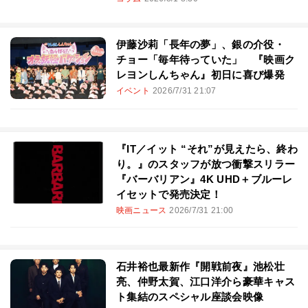
伊藤沙莉「長年の夢」、銀の介役・
チョー「毎年待っていた」 『映画ク
レヨンしんちゃん』初日に喜び爆発
イベント
2026/7/31 21:07
『IT／イット “それ”が見えたら、終わ
り。』のスタッフが放つ衝撃スリラー
『バーバリアン』4K UHD＋ブルーレ
イセットで発売決定！
映画ニュース
2026/7/31 21:00
石井裕也最新作『開戦前夜』池松壮
亮、仲野太賀、江口洋介ら豪華キャス
ト集結のスペシャル座談会映像