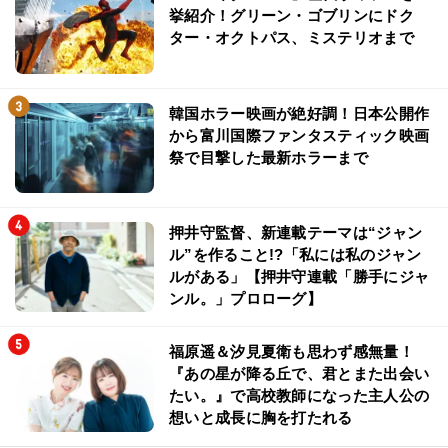
挙紹介！グリーン・ゴブリンにドク
ター・オクトパス、ミステリオまで
韓国ホラー映画が絶好調！日本公開作
から富川国際ファンタスティック映画
祭で目撃した最新ホラーまで
押井守監督、新連載テーマは“ジャン
ル”を作ること!?「私には私のジャン
ルがある」【押井守連載「勝手にジャ
ンル。」プロローグ】
福原遥＆汐見夏衛も思わず感無量！
『あの星が降る丘で、君とまた出会い
たい。』で高校教師になった主人公の
想いと成長に胸を打たれる