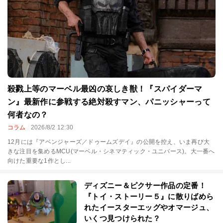
殺戮上等のマーベル最凶の哀しき獣！『スパイダーマ
ン』最新作に参戦する絶対殺すマン、パニッシャーって
何者なの？
コラム
2026/8/2 12:30
12月には『アベンジャーズ／ドゥームズデイ』の公開を控え、いま再び大
きな注目を集めるMCU(マーベル・シネマティック・ユニバース)。大一番へ
向けた重要な1作とし...
ディズニー＆ピクサー作品の定番！
『トイ・ストーリー５』に散りばめら
れたイースターエッグやオマージュ、
いくつ見つけられた？