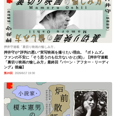
押井守連載「裏切り映画の愉しみ方」
押井守が“評判の悪い”実写映画を撮りたい理由。『ボトムズ』
ファンの不安に「そう思うのも仕方ないかと(笑)」【押井守連載
「裏切り映画の愉しみ方」最終回『バーン・アフター・リーディ
ング』後編】
第20回
2026/6/17 19:30