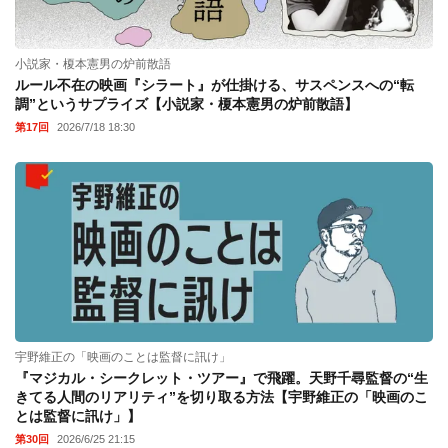
小説家・榎本憲男の炉前散語
ルール不在の映画『シラート』が仕掛ける、サスペンスへの“転
調”というサプライズ【小説家・榎本憲男の炉前散語】
第17回
2026/7/18 18:30
宇野維正の「映画のことは監督に訊け」
『マジカル・シークレット・ツアー』で飛躍。天野千尋監督の“生
きてる人間のリアリティ”を切り取る方法【宇野維正の「映画のこ
とは監督に訊け」】
第30回
2026/6/25 21:15