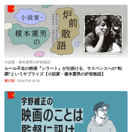
小説家・榎本憲男の炉前散語
ルール不在の映画『シラート』が仕掛ける、サスペンスへの“転
調”というサプライズ【小説家・榎本憲男の炉前散語】
第17回
2026/7/18 18:30