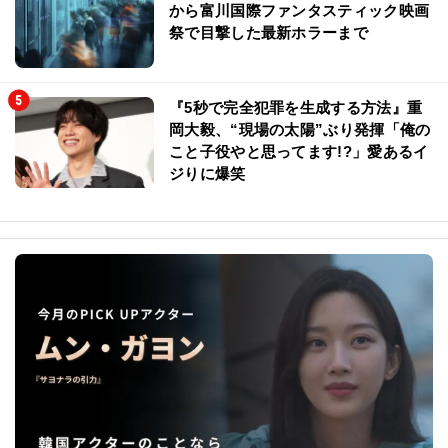
から富川国際ファンタスティック映画
祭で目撃した最新ホラーまで
『5秒で完全犯罪を生成する方法』重
岡大毅、“現場の太陽”ぶり発揮「俺の
こと子役やと思ってます!?」愛あるイ
ジりに爆笑