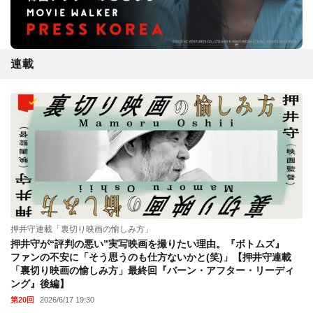
連載
押井守連載「裏切り映画の愉しみ方」
押井守が“評判の悪い”実写映画を撮りたい理由。『ボトムズ』
ファンの不安に「そう思うのも仕方ないかと(笑)」【押井守連載
「裏切り映画の愉しみ方」最終回『バーン・アフター・リーディ
ング』後編】
第20回
2026/6/17 19:30