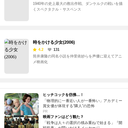
1940年の史上最大の救出作戦、ダンケルクの戦いを描
くスペクタクル・サスペンス
時をかける少女(2006)
4.2
131
筒井康隆の同名小説を仲里依紗らを声優に迎えてアニ
メ映画化
ヒッチコックを彷彿…！
「物理的に一番近い人が一番怖い」アカデミー
賞女優が体現する“隣人”の恐怖
PR
映画ファンはどう観た？
「戦争は人々の選択の積み重ねで始まる」『開
戦前夜』が問いかけるメッセージ