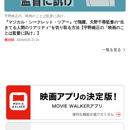
宇野維正の「映画のことは監督に訊け」
『マジカル・シークレット・ツアー』で飛躍。天野千尋監督の“生
きてる人間のリアリティ”を切り取る方法【宇野維正の「映画のこ
とは監督に訊け」】
第30回
2026/6/25 21:15
一覧を見る