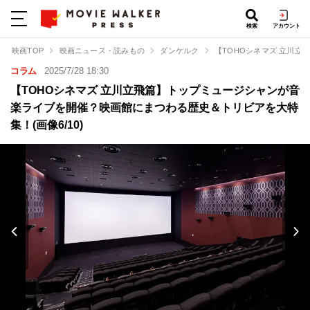
検索
アカウント
映画TOP
映画ニュース・読みもの
ダンケルク
【TOHOシネマズ 立川
コラム
2025/7/28 18:30
【TOHOシネマズ 立川立飛篇】トップミュージシャンが音
楽ライブを開催？映画館にまつわる歴史＆トリビアを大特
集！(画像6/10)