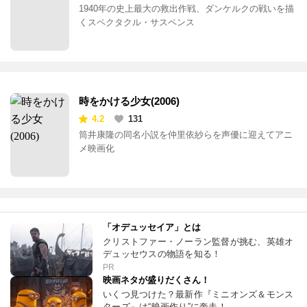
1940年の史上最大の救出作戦、ダンケルクの戦いを描
くスペクタクル・サスペンス
時をかける少女(2006)
4.2
131
筒井康隆の同名小説を仲里依紗らを声優に迎えてアニ
メ映画化
「オデュッセイア」とは
クリストファー・ノーラン監督が挑む、英雄オ
デュッセウスの物語を知る！
PR
映画ネタが盛りだくさん！
いくつ見つけた？最新作『ミニオンズ＆モンス
ターズ』は“映画作り”に奔走！