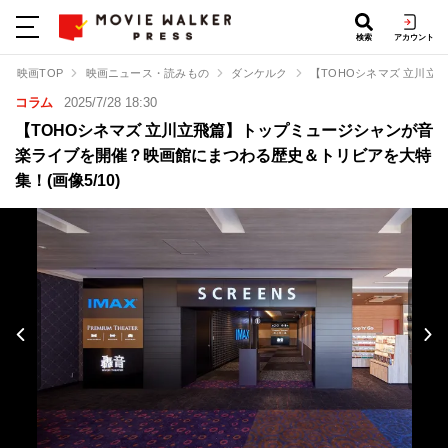
検索
アカウント
映画TOP
映画ニュース・読みもの
ダンケルク
【TOHOシネマズ 立川
コラム
2025/7/28 18:30
【TOHOシネマズ 立川立飛篇】トップミュージシャンが音
楽ライブを開催？映画館にまつわる歴史＆トリビアを大特
集！(画像5/10)