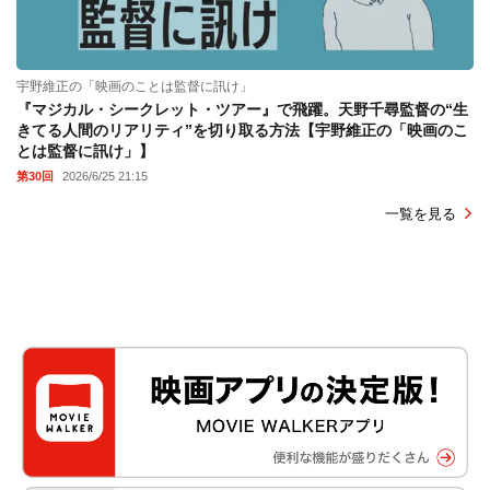
宇野維正の「映画のことは監督に訊け」
『マジカル・シークレット・ツアー』で飛躍。天野千尋監督の“生
きてる人間のリアリティ”を切り取る方法【宇野維正の「映画のこ
とは監督に訊け」】
第30回
2026/6/25 21:15
一覧を見る