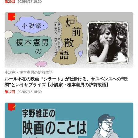
第20回
2026/6/17 19:30
小説家・榎本憲男の炉前散語
ルール不在の映画『シラート』が仕掛ける、サスペンスへの“転
調”というサプライズ【小説家・榎本憲男の炉前散語】
第17回
2026/7/18 18:30