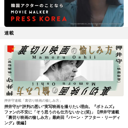
連載
押井守連載「裏切り映画の愉しみ方」
押井守が“評判の悪い”実写映画を撮りたい理由。『ボトムズ』
ファンの不安に「そう思うのも仕方ないかと(笑)」【押井守連載
「裏切り映画の愉しみ方」最終回『バーン・アフター・リーディ
ング』後編】