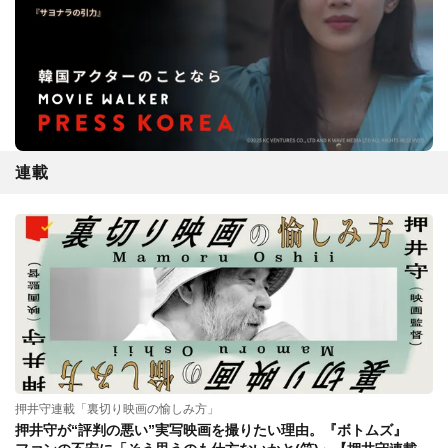
連載
押井守連載「裏切り映画の愉しみ方」
押井守が“評判の悪い”実写映画を撮りたい理由。『ボトムズ』