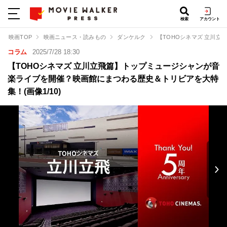
検索
アカウント
映画TOP
映画ニュース・読みもの
ダンケルク
【TOHOシネマズ 立川
コラム
2025/7/28 18:30
【TOHOシネマズ 立川立飛篇】トップミュージシャンが音
楽ライブを開催？映画館にまつわる歴史＆トリビアを大特
集！(画像1/10)