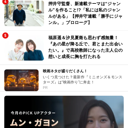
押井守監督、新連載テーマは“ジャン
ル”を作ること!?「私には私のジャン
ルがある」【押井守連載「勝手にジャ
ンル。」プロローグ】
福原遥＆汐見夏衛も思わず感無量！
『あの星が降る丘で、君とまた出会い
たい。』で高校教師になった主人公の
想いと成長に胸を打たれる
映画ネタが盛りだくさん！
いくつ見つけた？最新作『ミニオンズ＆モンス
ターズ』は“映画作り”に奔走！
PR