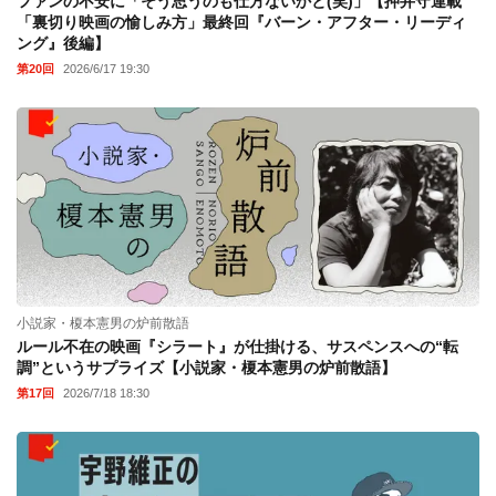
ファンの不安に「そう思うのも仕方ないかと(笑)」【押井守連載
「裏切り映画の愉しみ方」最終回『バーン・アフター・リーディ
ング』後編】
第20回
2026/6/17 19:30
小説家・榎本憲男の炉前散語
ルール不在の映画『シラート』が仕掛ける、サスペンスへの“転
調”というサプライズ【小説家・榎本憲男の炉前散語】
第17回
2026/7/18 18:30