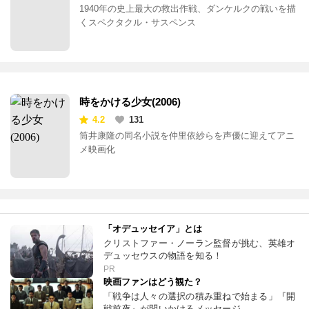
1940年の史上最大の救出作戦、ダンケルクの戦いを描
くスペクタクル・サスペンス
時をかける少女(2006)
4.2
131
筒井康隆の同名小説を仲里依紗らを声優に迎えてアニ
メ映画化
「オデュッセイア」とは
クリストファー・ノーラン監督が挑む、英雄オ
デュッセウスの物語を知る！
PR
映画ファンはどう観た？
「戦争は人々の選択の積み重ねで始まる」『開
戦前夜』が問いかけるメッセージ