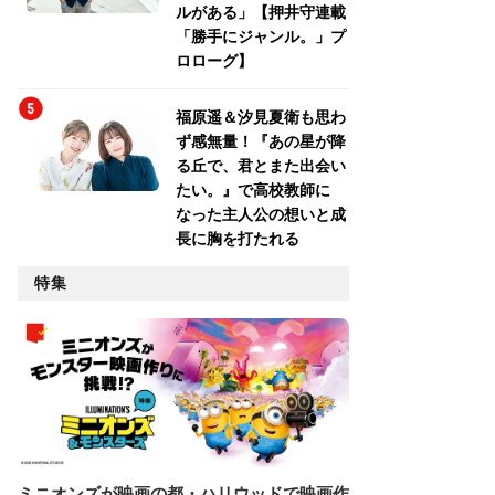
ルがある」【押井守連載
「勝手にジャンル。」プ
ロローグ】
福原遥＆汐見夏衛も思わ
ず感無量！『あの星が降
る丘で、君とまた出会い
たい。』で高校教師に
なった主人公の想いと成
長に胸を打たれる
特集
ミニオンズが映画の都・ハリウッドで映画作