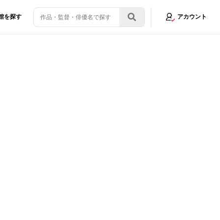
館を探す
アカウント
ブを開催？映画館にまつわる歴史＆トリビアを大特集！
画像4/10