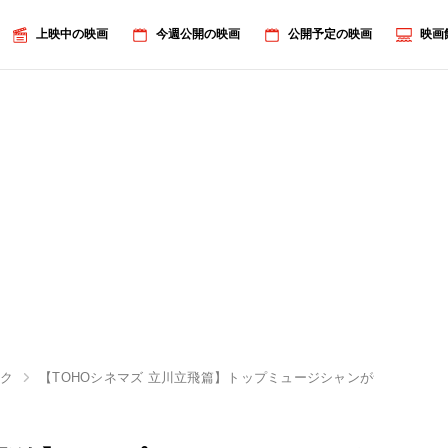
上映中の映画
今週公開の映画
公開予定の映画
映画
ルク
【TOHOシネマズ 立川立飛篇】トップミュージシャンが音楽ライ