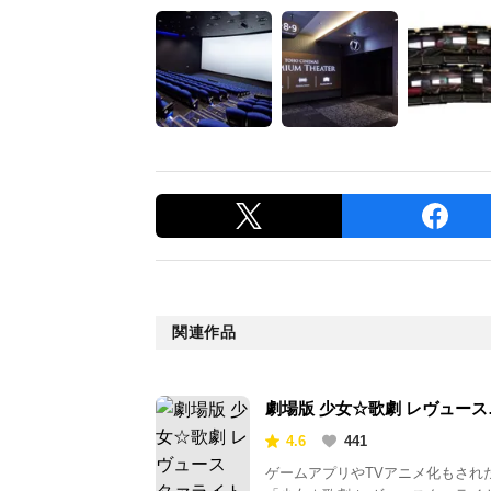
関連作品
劇場版 少女☆歌劇 レヴュース
タァライト
4.6
441
ゲームアプリやTVアニメ化もされ