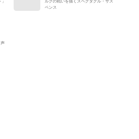
ト」
ルクの戦いを描くスペクタクル・サス
ペンス
を声