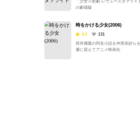
「少女☆歌劇 レヴュースタァライ
の劇場版
時をかける少女(2006)
4.2
131
筒井康隆の同名小説を仲里依紗ら
優に迎えてアニメ映画化