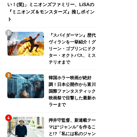
い！(笑)」ミニオンズファミリー、LiSAの
介！グリーン・ゴ
『ミニオンズ＆モンスターズ』推しポイン
トパス、ミステリ
ト
『スパイダーマン』歴代
ヴィランを一挙紹介！グ
リーン・ゴブリンにドク
ター・オクトパス、ミス
テリオまで
韓国ホラー映画が絶好
調！日本公開作から富川
国際ファンタスティック
映画祭で目撃した最新ホ
ラーまで
押井守監督、新連載テー
マは“ジャンル”を作るこ
と!?「私には私のジャン