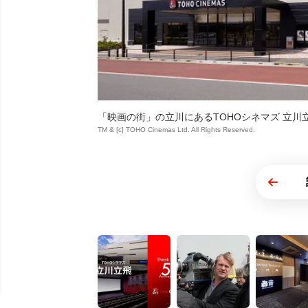
「映画の街」の立川にあるTOHOシネマズ 立川
TM & [c] TOHO Cinemas Ltd. All Rights Reserved.