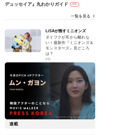
デュッセイア』丸わかりガイド
PR
一覧を見る
LiSAが推すミニオンズ
ダイフクが耳から離れな
い！最新作『ミニオンズ＆
モンスターズ』見どころ
は？
PR
連載