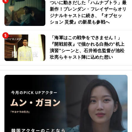
ついに動きだした「ハムナプトラ」最
新作！ブレンダン・フレイザーらオリ
ジナルキャストに続き、『オブセッ
ション 災愛』の新星も参戦へ
「海軍はこの戦争をできません！」
『開戦前夜』で描かれる白熱の“机上
演習”シーンと、石井裕也監督が池松
壮亮らキャスト陣に込めた想い