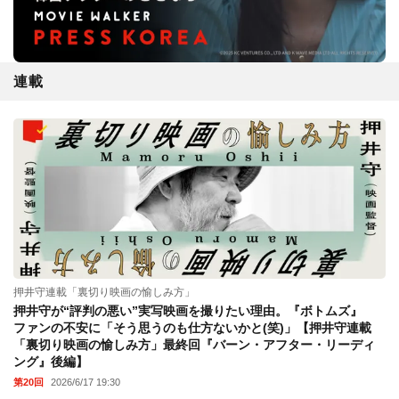
連載
押井守連載「裏切り映画の愉しみ方」
押井守が“評判の悪い”実写映画を撮りたい理由。『ボトムズ』
ファンの不安に「そう思うのも仕方ないかと(笑)」【押井守連載
「裏切り映画の愉しみ方」最終回『バーン・アフター・リーディ
ング』後編】
第20回
2026/6/17 19:30