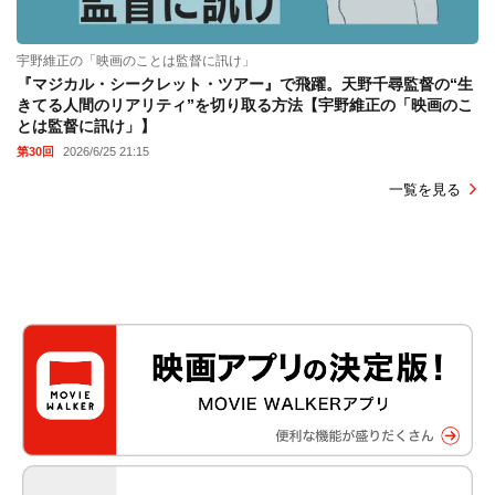
宇野維正の「映画のことは監督に訊け」
『マジカル・シークレット・ツアー』で飛躍。天野千尋監督の“生
きてる人間のリアリティ”を切り取る方法【宇野維正の「映画のこ
とは監督に訊け」】
第30回
2026/6/25 21:15
一覧を見る