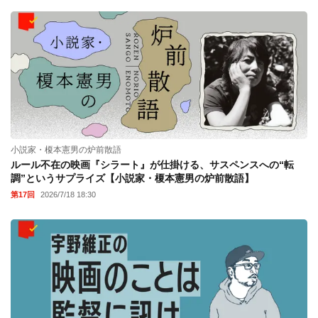
小説家・榎本憲男の炉前散語
ルール不在の映画『シラート』が仕掛ける、サスペンスへの“転
調”というサプライズ【小説家・榎本憲男の炉前散語】
第17回
2026/7/18 18:30