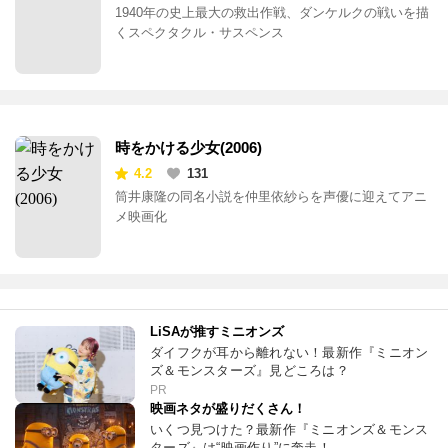
1940年の史上最大の救出作戦、ダンケルクの戦いを描
くスペクタクル・サスペンス
時をかける少女(2006)
4.2
131
筒井康隆の同名小説を仲里依紗らを声優に迎えてアニ
メ映画化
LiSAが推すミニオンズ
ダイフクが耳から離れない！最新作『ミニオン
ズ＆モンスターズ』見どころは？
PR
映画ネタが盛りだくさん！
いくつ見つけた？最新作『ミニオンズ＆モンス
ターズ』は“映画作り”に奔走！