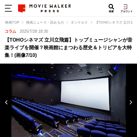
検索
アカウント
映画TOP
映画ニュース・読みもの
ダンケルク
【TOHOシネマズ 立川
コラム
2025/7/28 18:30
【TOHOシネマズ 立川立飛篇】トップミュージシャンが音
楽ライブを開催？映画館にまつわる歴史＆トリビアを大特
集！(画像7/10)