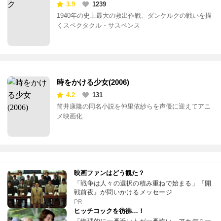
3.9
1239
1940年の史上最大の救出作戦、ダンケルクの戦いを描
くスペクタクル・サスペンス
時をかける少女(2006)
4.2
131
筒井康隆の同名小説を仲里依紗らを声優に迎えてアニ
メ映画化
映画ファンはどう観た？
「戦争は人々の選択の積み重ねで始まる」『開
戦前夜』が問いかけるメッセージ
PR
ヒッチコックを彷彿…！