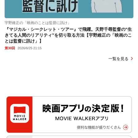
宇野維正の「映画のことは監督に訊け」
『マジカル・シークレット・ツアー』で飛躍。天野千尋監督の“生
きてる人間のリアリティ”を切り取る方法【宇野維正の「映画のこ
とは監督に訊け」】
第30回
2026/6/25 21:15
一覧を見る