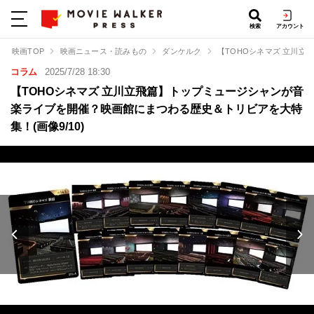
検索
アカウント
映画TOP
映画ニュース・読みもの
ダンケルク
【TOHOシネマズ 立川
コラム
2025/7/28 18:30
【TOHOシネマズ 立川立飛篇】トップミュージシャンが音
楽ライブを開催？映画館にまつわる歴史＆トリビアを大特
集！(画像9/10)