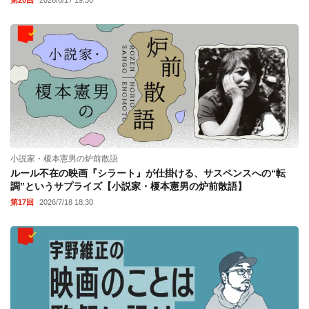
小説家・榎本憲男の炉前散語
ルール不在の映画『シラート』が仕掛ける、サスペンスへの“転
調”というサプライズ【小説家・榎本憲男の炉前散語】
第17回
2026/7/18 18:30