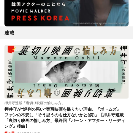
連載
押井守連載「裏切り映画の愉しみ方」
押井守が“評判の悪い”実写映画を撮りたい理由。『ボトムズ』
ファンの不安に「そう思うのも仕方ないかと(笑)」【押井守連載
「裏切り映画の愉しみ方」最終回『バーン・アフター・リーディ
ング』後編】
第20回
2026/6/17 19:30