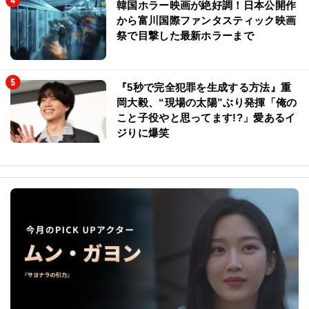
韓国ホラー映画が絶好調！日本公開作
から富川国際ファンタスティック映画
祭で目撃した最新ホラーまで
『5秒で完全犯罪を生成する方法』重
岡大毅、“現場の太陽”ぶり発揮「俺の
こと子役やと思ってます!?」愛あるイ
ジりに爆笑