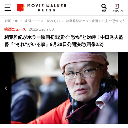
検索
アカウント
映画TOP
映画ニュース・読みもの
相葉雅紀がホラー映画初出演で“恐怖”と対峙
映画ニュース
2022/3/28 7:00
相葉雅紀がホラー映画初出演で“恐怖”と対峙！中田秀夫監
督『“それ”がいる森』9月30日公開決定(画像2/2)