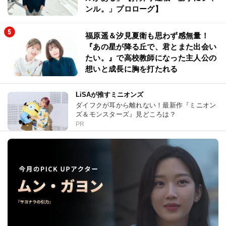
ンル。」プロローグ】
福原遥＆汐見夏衛も思わず感無量！
『あの星が降る丘で、君とまた出会い
たい。』で高校教師になった主人公の
想いと成長に胸を打たれる
LiSAが推すミニオンズ
ダイフクが耳から離れない！最新作『ミニオン
ズ＆モンスターズ』見どころは？
PR