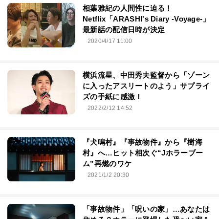
相葉雅紀の人間性に迫る！
Netflix「ARASHI's Diary -Voyage-」
最新話の配信日時が決定
2020/4/17 11:00
横浜流星、中田秀夫監督から「ゾーン
に入ったアスリートのよう」サプライ
ズの手紙に感激！
2022/2/12 14:52
『犬鳴村』『事故物件』から『樹海
村』へ…ヒット相次ぐ“Jホラーブー
ム”再燃のワケ
2021/1/2 20:30
「事故物件」「呪いの家」…あなたは