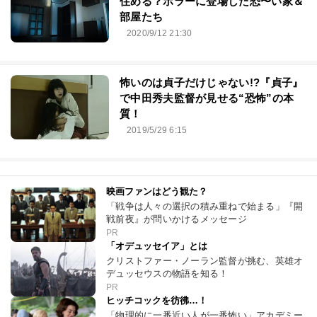
住める？ホラーに登場した恐〜い家＆
部屋たち
2020/9/12 21:30
怖いのは貞子だけじゃない!?『貞子』
で中田秀夫監督が見せる“恐怖”の本
質！
2019/5/29 6:15
映画ファンはどう観た？
「戦争は人々の選択の積み重ねで始まる」『開
戦前夜』が問いかけるメッセージ
PR
「オデュッセイア」とは
クリストファー・ノーラン監督が挑む、英雄オ
デュッセウスの物語を知る！
PR
ヒッチコックを彷彿…！
「物理的に一番近い人が一番怖い」アカデミー