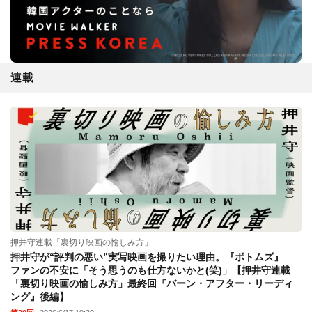
連載
押井守連載「裏切り映画の愉しみ方」
押井守が“評判の悪い”実写映画を撮りたい理由。『ボトムズ』
ファンの不安に「そう思うのも仕方ないかと(笑)」【押井守連載
「裏切り映画の愉しみ方」最終回『バーン・アフター・リーディ
ング』後編】