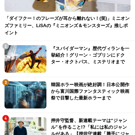
「ダイフクー！のフレーズが耳から離れない！(笑)」ミニオン
ズファミリー、LiSAの『ミニオンズ＆モンスターズ』推しポ
イント
『スパイダーマン』歴代ヴィランを一
挙紹介！グリーン・ゴブリンにドク
ター・オクトパス、ミステリオまで
韓国ホラー映画が絶好調！日本公開作
から富川国際ファンタスティック映画
祭で目撃した最新ホラーまで
押井守監督、新連載テーマは“ジャン
ル”を作ること!?「私には私のジャン
ルがある」【押井守連載「勝手にジャ