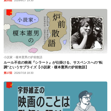
第20回
2026/6/17 19:30
小説家・榎本憲男の炉前散語
ルール不在の映画『シラート』が仕掛ける、サスペンスへの“転
調”というサプライズ【小説家・榎本憲男の炉前散語】
第17回
2026/7/18 18:30