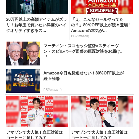
20万円以上の高額アイテムがズラ
「え、こんなセールやってた
リ！お年玉で買いたい洋画のハイ
の？」80％OFF以上が続々登場！
クオリティすぎるス...
Amazonの本気が...
PR(Amazon)
マーティン・スコセッシ監督×スティーヴ
ン・スピルバーグ監督の巨匠対談をお届け。
『...
Amazon今日も見逃せない！80%OFF以上が
続々登場
PR(Amazon)
アマゾンで大人気！血圧対策は
アマゾンで大人気！血圧対策は
コーヒーに足してみて
コーヒーに足してみて