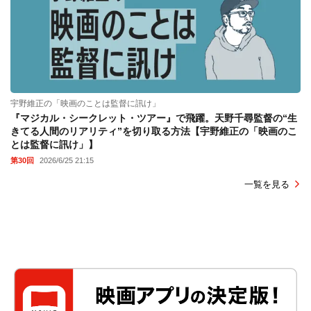
宇野維正の「映画のことは監督に訊け」
『マジカル・シークレット・ツアー』で飛躍。天野千尋監督の“生
きてる人間のリアリティ”を切り取る方法【宇野維正の「映画のこ
とは監督に訊け」】
第30回
2026/6/25 21:15
一覧を見る