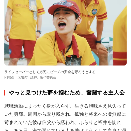
ライフセーバーとして必死にビーチの安全を守ろうとする
[c]映画「太陽の守護神」製作委員会
やっと見つけた夢を掴むため、奮闘する主人公
就職活動にまったく身が入らず、生きる興味さえ見失って
いた勇輝。周囲から取り残され、孤独と将来への虚無感に
苛まれていた彼は伯父から誘われ、ふらりと福井を訪れ
る。ある日、海で溺れている人を助けようとして自身も溺