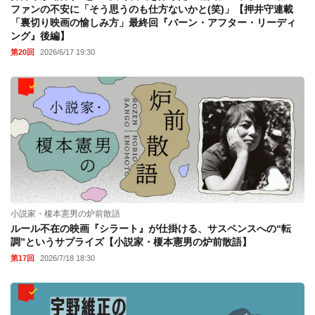
ファンの不安に「そう思うのも仕方ないかと(笑)」【押井守連載
「裏切り映画の愉しみ方」最終回『バーン・アフター・リーディ
ング』後編】
第20回
2026/6/17 19:30
小説家・榎本憲男の炉前散語
ルール不在の映画『シラート』が仕掛ける、サスペンスへの“転
調”というサプライズ【小説家・榎本憲男の炉前散語】
第17回
2026/7/18 18:30