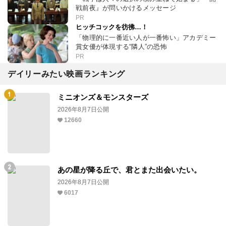
戦前夜』が問いかけるメッセージ
PR
ヒッチコックを彷彿…！
「物理的に一番近い人が一番怖い」アカデミー
賞女優が体現する“隣人”の恐怖
PR
デイリーみたい映画ランキング
ミニオンズ＆モンスターズ
2026年8月7日公開
12660
あの星が降る丘で、君とまた出会いたい。
2026年8月7日公開
6017