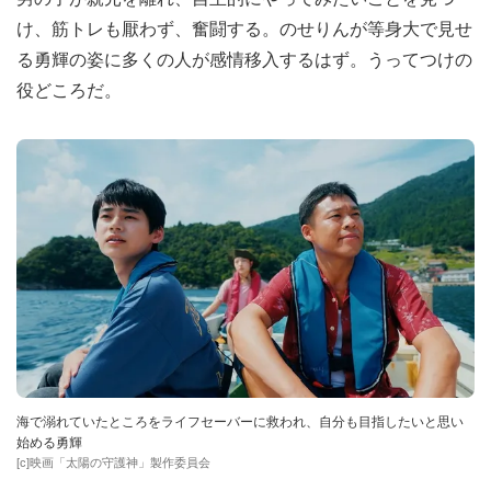
け、筋トレも厭わず、奮闘する。のせりんが等身大で見せ
る勇輝の姿に多くの人が感情移入するはず。うってつけの
役どころだ。
海で溺れていたところをライフセーバーに救われ、自分も目指したいと思い
始める勇輝
[c]映画「太陽の守護神」製作委員会