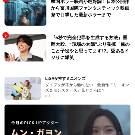
韓国ホラー映画が絶好調！日本公開作
から富川国際ファンタスティック映画
祭で目撃した最新ホラーまで
『5秒で完全犯罪を生成する方法』重
岡大毅、“現場の太陽”ぶり発揮「俺の
こと子役やと思ってます!?」愛あるイ
ジりに爆笑
LiSAが推すミニオンズ
ダイフクが耳から離れない！最新作『ミニオン
ズ＆モンスターズ』見どころは？
PR