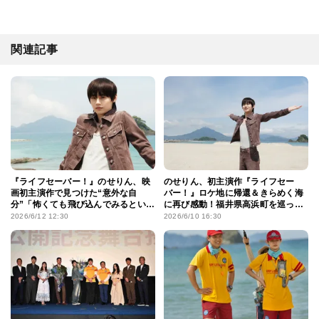
関連記事
『ライフセーバー！』のせりん、映
のせりん、初主演作『ライフセー
画初主演作で見つけた“意外な自
バー！』ロケ地に帰還＆きらめく海
分”「怖くても飛び込んでみるといい
に再び感動！福井県高浜町を巡って
ことがある」
振り返る“濃密な夏”
2026/6/12 12:30
2026/6/10 16:30