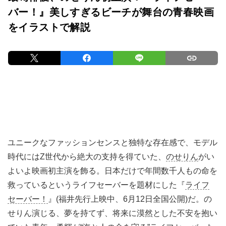
バー！』美しすぎるビーチが舞台の青春映画
をイラストで解説
ユニークなファッションセンスと独特な存在感で、モデル
時代にはZ世代から絶大の支持を得ていた、
のせりん
がい
よいよ映画初主演を飾る。日本だけで年間数千人もの命を
救っているというライフセーバーを題材にした『
ライフ
セーバー！
』(福井先行上映中、6月12日全国公開)だ。の
せりん演じる、夢を持てず、将来に漠然とした不安を抱い