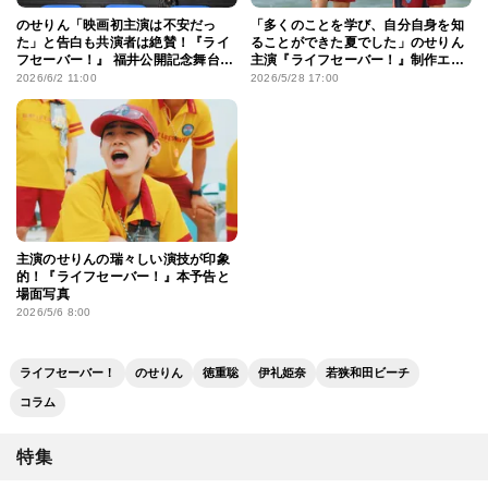
のせりん「映画初主演は不安だっ
「多くのことを学び、自分自身を知
た」と告白も共演者は絶賛！『ライ
ることができた夏でした」のせりん
フセーバー！』 福井公開記念舞台挨
主演『ライフセーバー！』制作エピ
拶
ソードとメイキングカットが公開！
2026/6/2 11:00
2026/5/28 17:00
主演のせりんの瑞々しい演技が印象
的！『ライフセーバー！』本予告と
場面写真
2026/5/6 8:00
ライフセーバー！
のせりん
徳重聡
伊礼姫奈
若狭和田ビーチ
コラム
特集