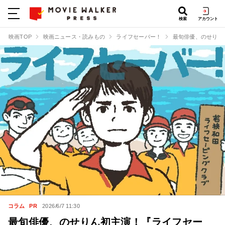
検索
アカウント
映画TOP
映画ニュース・読みもの
ライフセーバー！
最旬俳優、のせりん
コラム
PR
2026/6/7 11:30
最旬俳優、のせりん初主演！『ライフセー