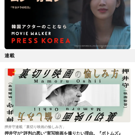
連載
押井守連載「裏切り映画の愉しみ方」
押井守が“評判の悪い”実写映画を撮りたい理由。『ボトムズ』