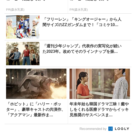
PR(森永乳業)
PR(森永乳業)
「フリーレン」「キングオージャー」から人
間サイズのZZガンダムまで！「コミケ10...
「週刊少年ジャンプ」代表作の実写化が続い
た2023年。改めてそのラインナップを振...
「ホビット」に「ハリー・ポッ
年末年始も韓国ドラマ三昧！癒や
ター」、豪華キャストの共演作、
しをくれる医療ドラマからイッキ
「アクアマン」最新作ま...
見推奨のサスペンスま...
Recommended by