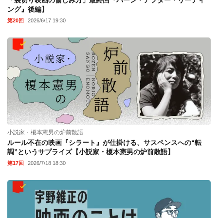
「裏切り映画の愉しみ方」最終回『バーン・アフター・リーディ
ング』後編】
第20回
2026/6/17 19:30
小説家・榎本憲男の炉前散語
ルール不在の映画『シラート』が仕掛ける、サスペンスへの“転
調”というサプライズ【小説家・榎本憲男の炉前散語】
第17回
2026/7/18 18:30