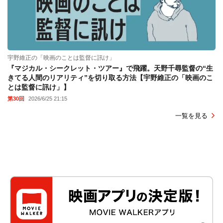
宇野維正の「映画のことは監督に訊け」
『マジカル・シークレット・ツアー』で飛躍。天野千尋監督の“生
きてる人間のリアリティ”を切り取る方法【宇野維正の「映画のこ
とは監督に訊け」】
第30回
2026/6/25 21:15
一覧を見る