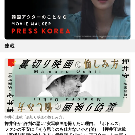
連載
押井守連載「裏切り映画の愉しみ方」
押井守が“評判の悪い”実写映画を撮りたい理由。『ボトムズ』
ファンの不安に「そう思うのも仕方ないかと(笑)」【押井守連載