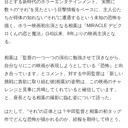
台とする新時代のホラーエンタテインメント。 実際に
数々の“それ”を見たという目撃情報をベースに、主人公た
ちが得体の知れない“それ”に遭遇するという未知の恐怖を
描く。ホラー映画初出演となる相葉は『MIRACLE デビク
ロくんの恋と魔法』(14)以来、8年ぶりの映画主演とな
る。
相葉は「監督の一つ一つの演出に勉強させて頂きながら、
自分なりにこの映画が表現しようとしている『恐怖』と向
き合っています」とコメント。対する中田監督は「新しい
挑戦に貪欲に取り組む彼(相葉)の姿勢は、この映画のチャ
レンジと見事に共鳴してくれていると確信しています」
と、座長となる相葉の撮影に臨む姿について語った。
はたして、“それ”の正体とは？中田監督と相葉の初タッグ
作でどんな恐怖が描かれるのか、続報を期待して待とう。