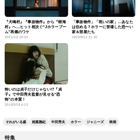
『犬鳴村』『事故物件』から『樹海
「事故物件」「呪いの家」…あなた
村』へ…ヒット相次ぐ“Jホラーブー
は住める？ホラーに登場した恐〜い
ム”再燃のワケ
家＆部屋たち
2021/1/2 20:30
2020/9/12 21:30
怖いのは貞子だけじゃない!?『貞
子』で中田秀夫監督が見せる“恐
怖”の本質！
2019/5/29 6:15
それがいる森
相葉雅紀
中田秀夫
ホラー
ジャニーズ
映画
特集