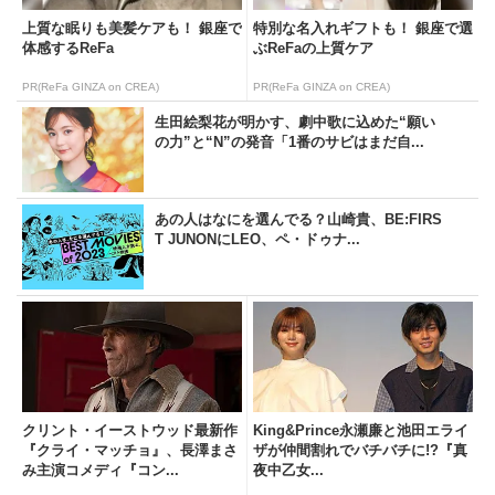
上質な眠りも美髪ケアも！ 銀座で
特別な名入れギフトも！ 銀座で選
体感するReFa
ぶReFaの上質ケア
PR(ReFa GINZA on CREA)
PR(ReFa GINZA on CREA)
生田絵梨花が明かす、劇中歌に込めた“願い
の力”と“N”の発音「1番のサビはまだ自...
あの人はなにを選んでる？山崎貴、BE:FIRS
T JUNONにLEO、ペ・ドゥナ...
クリント・イーストウッド最新作
King&Prince永瀬廉と池田エライ
『クライ・マッチョ』、長澤まさ
ザが仲間割れでバチバチに!?『真
み主演コメディ『コン...
夜中乙女...