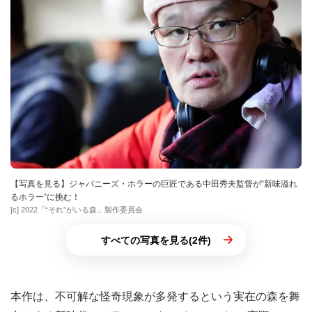
【写真を見る】ジャパニーズ・ホラーの巨匠である中田秀夫監督が“新味溢れ
るホラー”に挑む！
[c] 2022「“それ”がいる森」製作委員会
すべての写真を見る(2件)
本作は、不可解な怪奇現象が多発するという実在の森を舞