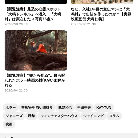
【閲覧注意】最恐の心霊スポット
なぜ、入社1年目の宣伝マンは『犬
「犬鳴トンネル」へ潜入…『犬鳴
鳴村』で缶詰を作ったのか？【実録
村』は実在した＜写真36点＞
映画宣伝 犬鳴仁義】
2020/2/8 20:30
2020/2/10 21:30
【閲覧注意】“観たら死ぬ”…最も呪
われたホラー映画の封印がいま解か
れる
2020/4/4 21:00
ホラー
事故物件 恐い間取り
亀梨和也
中田秀夫
KAT-TUN
ジャニーズ
呪怨
ウィンチェスターハウス
シャイニング
コラム
映画