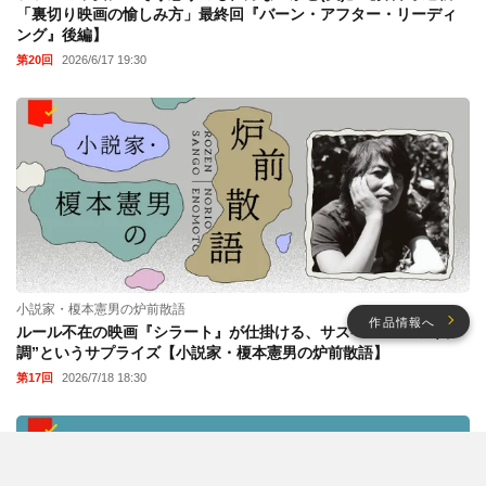
「裏切り映画の愉しみ方」最終回『バーン・アフター・リーディ
ング』後編】
第20回
2026/6/17 19:30
小説家・榎本憲男の炉前散語
作品情報へ
ルール不在の映画『シラート』が仕掛ける、サスペンスへの“転
調”というサプライズ【小説家・榎本憲男の炉前散語】
第17回
2026/7/18 18:30