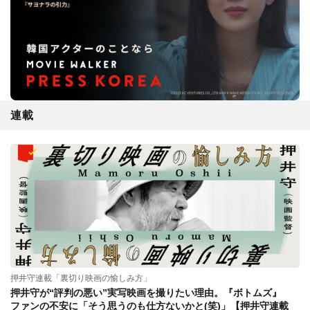
連載
押井守連載「裏切り映画の愉しみ方」
押井守が“評判の悪い”実写映画を撮りたい理由。『ボトムズ』
ファンの不安に「そう思うのも仕方ないかと(笑)」【押井守連載