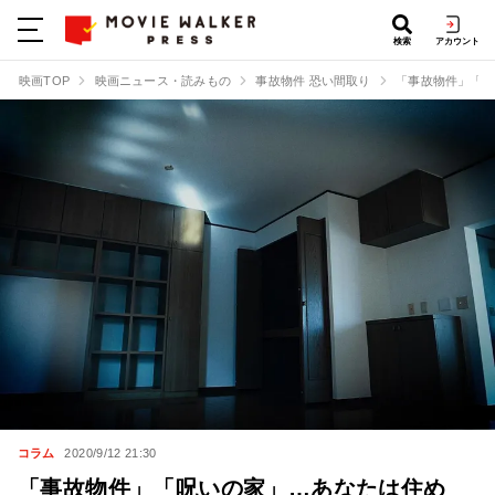
検索
アカウント
映画TOP
映画ニュース・読みもの
事故物件 恐い間取り
「事故物件」「呪
コラム
2020/9/12 21:30
「事故物件」「呪いの家」…あなたは住め