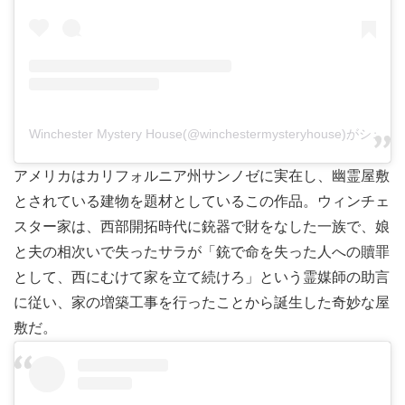
Winchester Mystery House(@winchestermysteryhouse)がシ
アメリカはカリフォルニア州サンノゼに実在し、幽霊屋敷
とされている建物を題材としているこの作品。ウィンチェ
スター家は、西部開拓時代に銃器で財をなした一族で、娘
と夫の相次いで失ったサラが「銃で命を失った人への贖罪
として、西にむけて家を立て続けろ」という霊媒師の助言
に従い、家の増築工事を行ったことから誕生した奇妙な屋
敷だ。