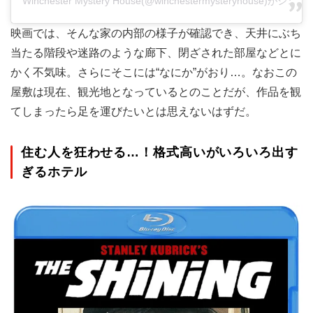
Winchester Mystery House(@winchestermysteryhouse)がシ
映画では、そんな家の内部の様子が確認でき、天井にぶち
当たる階段や迷路のような廊下、閉ざされた部屋などとに
かく不気味。さらにそこには“なにか”がおり…。なおこの
屋敷は現在、観光地となっているとのことだが、作品を観
てしまったら足を運びたいとは思えないはずだ。
住む人を狂わせる…！格式高いがいろいろ出す
ぎるホテル