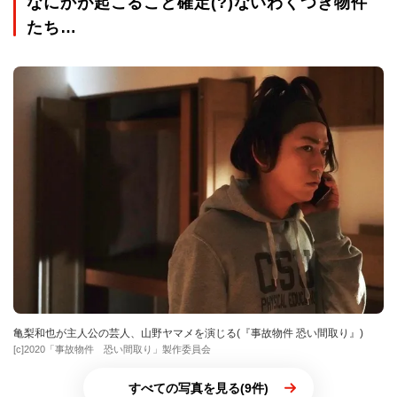
なにかが起こること確定(?)ないわくつき物件
たち…
亀梨和也が主人公の芸人、山野ヤマメを演じる(『事故物件 恐い間取り』)
[c]2020「事故物件 恐い間取り」製作委員会
すべての写真を見る(9件)