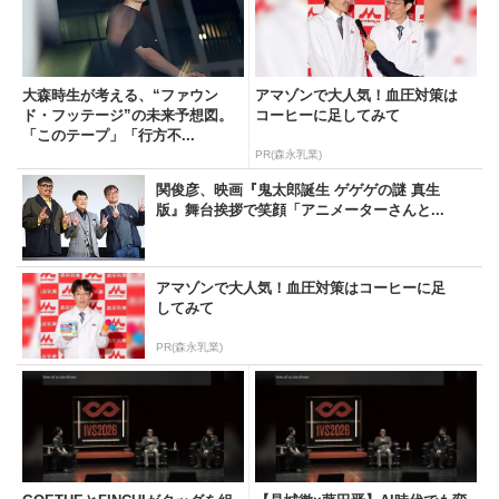
大森時生が考える、“ファウン
アマゾンで大人気！血圧対策は
ド・フッテージ”の未来予想図。
コーヒーに足してみて
「このテープ」「行方不...
PR(森永乳業)
関俊彦、映画『鬼太郎誕生 ゲゲゲの謎 真生
版』舞台挨拶で笑顔「アニメーターさんと...
アマゾンで大人気！血圧対策はコーヒーに足
してみて
PR(森永乳業)