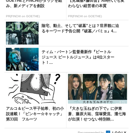
GOETHEとFINCHIがタッグを組
【見城徹×藤田晋】AI時代でも変
み、新メディアを創設
わらない経営者の本質
PR(FINCHI on GOETHE)
PR(FINCHI on GOETHE)
陰宅、動土、そして”破墓”とは？世界観に迫
るキーワード予告公開『破墓／パミョ』4...
ティム・バートン監督最新作『ビートル
ジュース ビートルジュース』は4位スター
ト！...
アルコ＆ピース平子祐希、初の小
『大きな玉ねぎの下で』に伊東
説連載！「ピンキー☆キャッチ」
蒼、藤原大祐、窪塚愛流、瀧七海
第33回 フルーツ
が出演！せつない特別映...
Recommended by