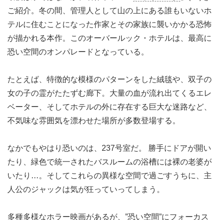
ご紹介。冬の間、管理人として山の上にある誰もいないホ
テルに住むことになった作家とその家族に襲いかかる恐怖
が描かれる本作。このオーバールック・ホテルは、最高に
恐い空間のオンパレードとなっている。
たとえば、特徴的な模様のパターンをした絨毯や、双子の
女の子の霊がたたずむ廊下。大量の血が流れ出てくるエレ
ベーター、そしてホテルの外に存在する巨大な迷路など、
不気味な雰囲気を漂わせた場所が多数登場する。
なかでもやはり恐いのは、237号室だ。 勝手にドアが開い
たり、緑色で統一されたバスルームの浴槽には裸の老婆が
いたり…。そしてこれらの異様な空間で過ごすうちに、主
人公のジャックは気が狂っていってしまう。
多種多様なホラー映画があるが、”恐い空間”にフォーカス