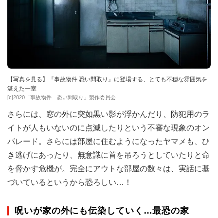
【写真を見る】『事故物件 恐い間取り』に登場する、とても不穏な雰囲気を
湛えた一室
[c]2020「事故物件 恐い間取り」製作委員会
さらには、窓の外に突如黒い影が浮かんだり、防犯用のラ
イトが人もいないのに点滅したりという不審な現象のオン
パレード。さらには部屋に住むようになったヤマメも、ひ
き逃げにあったり、無意識に首を吊ろうとしていたりと命
を脅かす危機が。完全にアウトな部屋の数々は、実話に基
づいているというから恐ろしい…！
呪いが家の外にも伝染していく…最恐の家