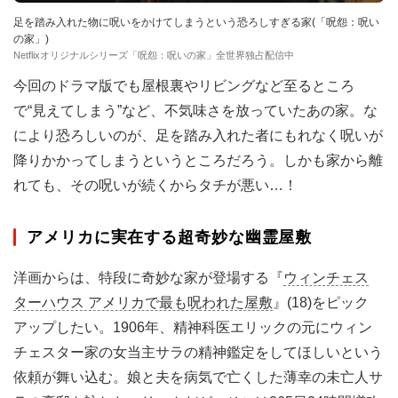
足を踏み入れた物に呪いをかけてしまうという恐ろしすぎる家(「呪怨：呪い
の家」)
Netflixオリジナルシリーズ「呪怨：呪いの家」全世界独占配信中
今回のドラマ版でも屋根裏やリビングなど至るところ
で“見えてしまう”など、不気味さを放っていたあの家。な
により恐ろしいのが、足を踏み入れた者にもれなく呪いが
降りかかってしまうというところだろう。しかも家から離
れても、その呪いが続くからタチが悪い…！
アメリカに実在する超奇妙な幽霊屋敷
洋画からは、特段に奇妙な家が登場する『
ウィンチェス
ターハウス アメリカで最も呪われた屋敷
』(18)をピック
アップしたい。1906年、精神科医エリックの元にウィン
チェスター家の女当主サラの精神鑑定をしてほしいという
依頼が舞い込む。娘と夫を病気で亡くした薄幸の未亡人サ