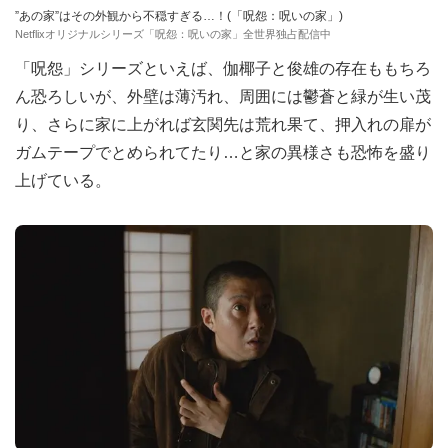
”あの家”はその外観から不穏すぎる…！(「呪怨：呪いの家」)
Netflixオリジナルシリーズ「呪怨：呪いの家」全世界独占配信中
「呪怨」シリーズといえば、伽椰子と俊雄の存在ももちろ
ん恐ろしいが、外壁は薄汚れ、周囲には鬱蒼と緑が生い茂
り、さらに家に上がれば玄関先は荒れ果て、押入れの扉が
ガムテープでとめられてたり…と家の異様さも恐怖を盛り
上げている。