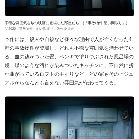
不穏な雰囲気を放つ映画に登場した部屋たち…(『事故物件 恐い間取り』)
[c]2020「事故物件 恐い間取り」製作委員会
本作には、殺人や自殺など様々な理由で人が亡くなった4
軒の事故物件が登場し、どれも不穏な雰囲気を漂わせてい
る。血の跡がついた畳、ペンキで塗りつぶされた風呂場の
鏡、煤のような汚れが染みついたキッチンに、不自然に折
れ曲がっているロフトの手すりなど、どの家もそのビジュ
アルからなんとも言えない雰囲気が伝わってくる。