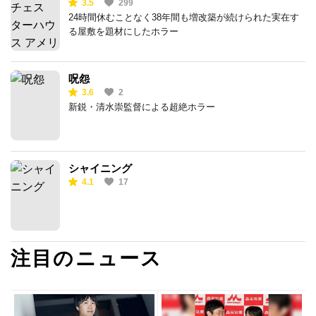
3.5
299
屋敷
24時間休むことなく38年間も増改築が続けられた実在す
る屋敷を題材にしたホラー
呪怨
3.6
2
新鋭・清水崇監督による超絶ホラー
シャイニング
4.1
17
注目のニュース