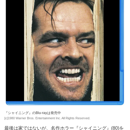
『シャイニング』のBlu-rayは発売中
[c]1980 Warner Bros. Entertainment Inc. All Rights Reserved.
最後は家ではないが、名作ホラー『
シャイニング
』(80)を