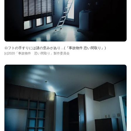
ロフトの手すりには謎の歪みがあり…(『事故物件 恐い間取り』)
[c]2020「事故物件 恐い間取り」製作委員会