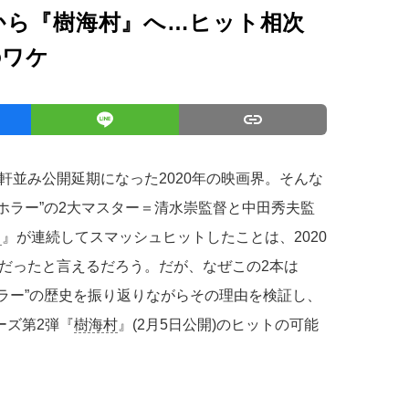
から『樹海村』へ…ヒット相次
のワケ
軒並み公開延期になった2020年の映画界。そんな
ホラー”の2大マスター＝清水崇監督と中田秀夫監
り
』が連続してスマッシュヒットしたことは、2020
だったと言えるだろう。だが、なぜこの2本は
ホラー”の歴史を振り返りながらその理由を検証し、
ーズ第2弾『
樹海村
』(2月5日公開)のヒットの可能