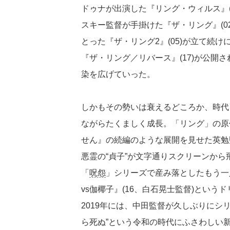
ドゥナが出演した『リング・ウィルス』(
スキー監督が手掛けた『ザ・リング』(0
とった『ザ・リング2』(05)が立て続
『ザ・リング／リバース』(17)が公開
染を広げていった。
しかもその勢いは衰えるどころか、時代
ながらたくましく成長。「リング」の原
せん』の続編のような展開を見せた英勉監督作
悪霊の“貞子”が文字通りスクリーンか
「
呪怨
」シリーズで産み落としたもう一
vs伽椰子』(16、白石晃士監督)という
2019年には、中田監督が久しぶりにシ
ら死ぬ”という令和の時代にふさわしい