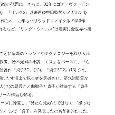
99)が話題に。さらに、02年にゴア・ヴァービン
2)、『リング2』以来再び中田監督がメガホンを
けに作られ、近年もハリウッドリメイク版の第3作
されるなど、“リング・ウイルス”は着実に全世界へ感
ごとに最新のトレンドやテクノロジーを取り入れ
作者、鈴木光司の小説「エス」をベースに、『ら
『貞子3D』(12)、『貞子3D2』(13)では、
ら飛びだす演出で観る者を震撼させ、清水崇監督が
人(？)の悪霊こと伽椰子と貞子が対決する『貞子
ドリーム作品も登場。
リーズに帰還し、“見たら死ぬ”のではなく、“撮った
新ルールで『貞子』を発表したのも印象的だった。