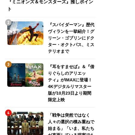
『ミニオンズ＆モンスターズ』推しポイン
トパス、ミステリ
ト
『スパイダーマン』歴代
ヴィランを一挙紹介！グ
リーン・ゴブリンにドク
ター・オクトパス、ミス
テリオまで
『耳をすませば』＆『借
りぐらしのアリエッ
ティ』がIMAXに登場！
4Kデジタルリマスター
版が10月23日より期間
限定上映
「戦争は突然ではなく
人々の選択の積み重ねで
始まる」「いま、私たち