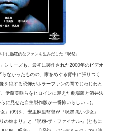
界中に熱狂的なファンを生みだした『呪怨』
」シリーズも、最初に製作された2000年のビデオ
至らなかったものの、家をめぐる背中に張りつく
像を絶する恐怖がホラーファンの間でじわじわと
菜恵、伊藤美咲らをヒロインに迎えた劇場版と酒井法
督らに見せた自主製作版が一番怖いらしい…)。
女』(09)を、安里麻里監督が『呪怨 黒い少女』
わりの始まり』と『呪怨-ザ・ファイナル-』(ともに
THE JUON 呪怨』、『呪怨 パンデミック』では清