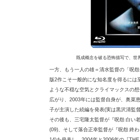
既成概念を破る恐怖描写で、世
一方、もう一人の雄＝清水監督の「呪怨
版2作こそ一般的にな知名度を得るには
ような不穏な空気とクライマックスの想
広がり、2003年には監督自身が、奥
子が主演した続編を発表(実は黒沢清監
その後も、三宅隆太監督が『呪怨 白い老
(09)、そして落合正幸監督が『呪怨 終
14)を発表し、2004年と2006年の『