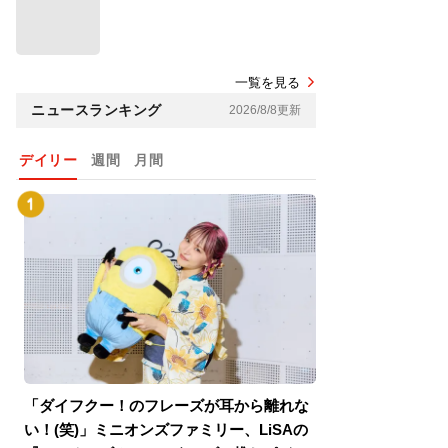
一覧を見る
ニュースランキング
2026/8/8更新
デイリー
週間
月間
「ダイフクー！のフレーズが耳から離れな
『スパイダーマン
い！(笑)」ミニオンズファミリー、LiSAの
介！グリーン・ゴ