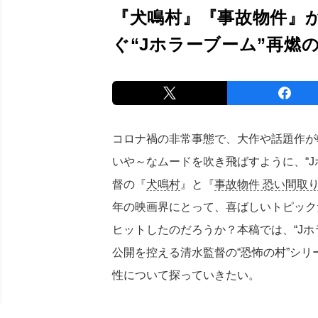
『犬鳴村』『事故物件』
ぐ“Jホラーブーム”再燃
コロナ禍の非常事態で、大作や話題作が
いや～なムードを吹き飛ばすように、“J
督の『
犬鳴村
』と『
事故物件 恐い間取
年の映画界にとって、喜ばしいトピック
ヒットしたのだろうか？本稿では、“J
公開を控える清水監督の“恐怖の村”シリ
性について探っていきたい。