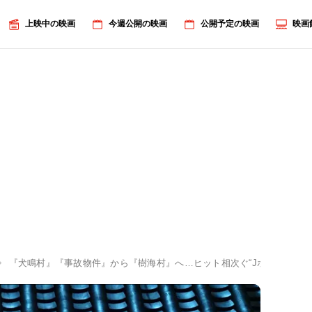
上映中の映画
今週公開の映画
公開予定の映画
映画
『犬鳴村』『事故物件』から『樹海村』へ…ヒット相次ぐ“Jホラーブーム