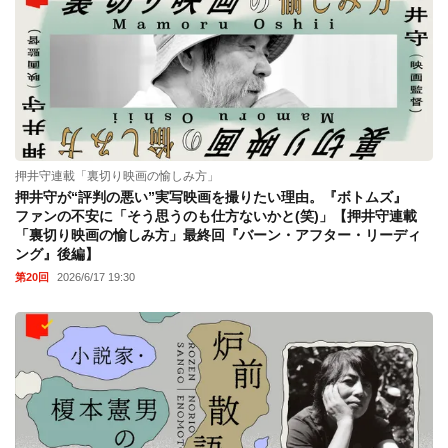
押井守連載「裏切り映画の愉しみ方」
押井守が“評判の悪い”実写映画を撮りたい理由。『ボトムズ』
ファンの不安に「そう思うのも仕方ないかと(笑)」【押井守連載
「裏切り映画の愉しみ方」最終回『バーン・アフター・リーディ
ング』後編】
第20回
2026/6/17 19:30