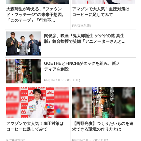
大森時生が考える、“ファウン
アマゾンで大人気！血圧対策は
ド・フッテージ”の未来予想図。
コーヒーに足してみて
「このテープ」「行方不...
PR(森永乳業)
関俊彦、映画『鬼太郎誕生 ゲゲゲの謎 真生
版』舞台挨拶で笑顔「アニメーターさんと...
GOETHEとFINCHIがタッグを組み、新メ
ディアを創設
PR(FINCHI on GOETHE)
アマゾンで大人気！血圧対策は
【西野亮廣】つくりたいものを追
コーヒーに足してみて
求できる環境の作り方とは
PR(森永乳業)
PR(FINCHI on GOETHE)