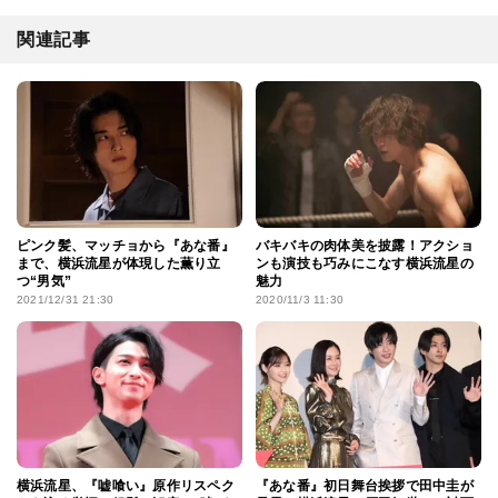
関連記事
ピンク髪、マッチョから『あな番』
バキバキの肉体美を披露！アクショ
まで、横浜流星が体現した薫り立
ンも演技も巧みにこなす横浜流星の
つ“男気”
魅力
2021/12/31 21:30
2020/11/3 11:30
横浜流星、『嘘喰い』原作リスペク
『あな番』初日舞台挨拶で田中圭が