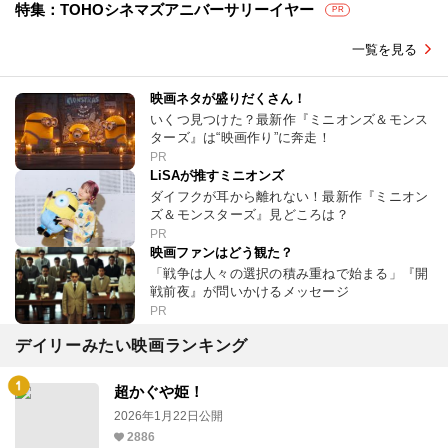
特集：TOHOシネマズアニバーサリーイヤー
PR
一覧を見る
映画ネタが盛りだくさん！
いくつ見つけた？最新作『ミニオンズ＆モンス
ターズ』は“映画作り”に奔走！
PR
LiSAが推すミニオンズ
ダイフクが耳から離れない！最新作『ミニオン
ズ＆モンスターズ』見どころは？
PR
映画ファンはどう観た？
「戦争は人々の選択の積み重ねで始まる」『開
戦前夜』が問いかけるメッセージ
PR
デイリーみたい映画ランキング
超かぐや姫！
2026年1月22日公開
2886