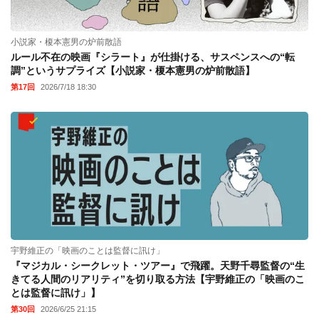
小説家・榎本憲男の炉前散語
ルール不在の映画『シラート』が仕掛ける、サスペンスへの“転
調”というサプライズ【小説家・榎本憲男の炉前散語】
第17回
2026/7/18 18:30
宇野維正の「映画のことは監督に訊け」
『マジカル・シークレット・ツアー』で飛躍。天野千尋監督の“生
きてる人間のリアリティ”を切り取る方法【宇野維正の「映画のこ
とは監督に訊け」】
第30回
2026/6/25 21:15