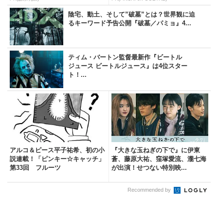
陰宅、動土、そして”破墓”とは？世界観に迫
るキーワード予告公開『破墓／パミョ』4...
ティム・バートン監督最新作『ビートル
ジュース ビートルジュース』は4位スター
ト！...
アルコ＆ピース平子祐希、初の小
『大きな玉ねぎの下で』に伊東
説連載！「ピンキー☆キャッチ」
蒼、藤原大祐、窪塚愛流、瀧七海
第33回 フルーツ
が出演！せつない特別映...
Recommended by