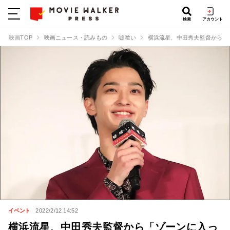
検索
アカウント
映画TOP
映画ニュース・読みもの
嘘喰い
横浜流星、中田秀夫監督から「
イベント
2022/2/12 14:52
横浜流星、中田秀夫監督から「ゾーンに入っ