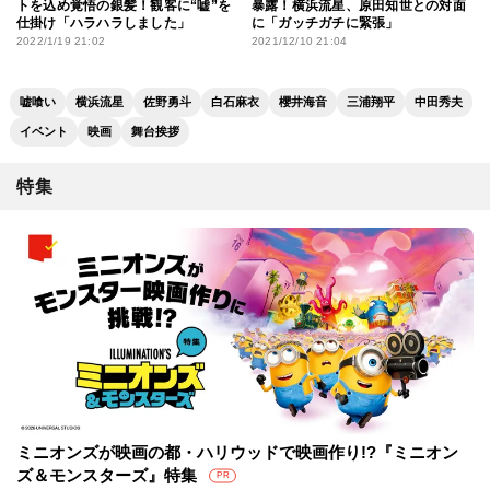
トを込め覚悟の銀髪！観客に“嘘”を
暴露！横浜流星、原田知世との対面
仕掛け「ハラハラしました」
に「ガッチガチに緊張」
2022/1/19 21:02
2021/12/10 21:04
嘘喰い
横浜流星
佐野勇斗
白石麻衣
櫻井海音
三浦翔平
中田秀夫
イベント
映画
舞台挨拶
特集
ミニオンズが映画の都・ハリウッドで映画作り!?『ミニオン
ズ＆モンスターズ』特集
PR