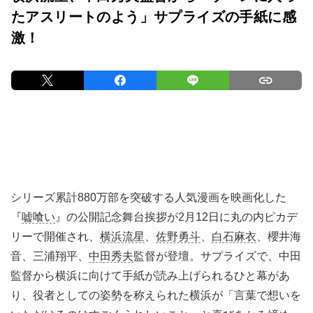
たアスリートのよう」サプライズの手紙に感
激！
シリーズ累計880万部を突破する人気漫画を映画化した
『
嘘喰い
』の公開記念舞台挨拶が2月12日に丸の内ピカデ
リーで開催され、
横浜流星
、
佐野勇斗
、
白石麻衣
、櫻井海
音、三浦翔平、
中田秀夫
監督が登壇。サプライズで、中田
監督から横浜に向けて手紙が読み上げられるひと幕があ
り、役者としての姿勢を称えられた横浜が「言葉で想いを