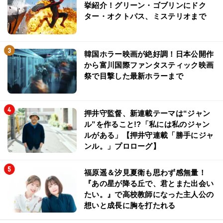
挙紹介！グリーン・ゴブリンにドク
ター・オクトパス、ミステリオまで
韓国ホラー映画が絶好調！日本公開作
から富川国際ファンタスティック映画
祭で目撃した最新ホラーまで
押井守監督、新連載テーマは“ジャン
ル”を作ること!?「私には私のジャン
ルがある」【押井守連載「勝手にジャ
ンル。」プロローグ】
福原遥＆汐見夏衛も思わず感無量！
『あの星が降る丘で、君とまた出会い
たい。』で高校教師になった主人公の
想いと成長に胸を打たれる