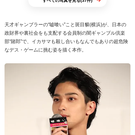
すべての写真を見る(37件)
天才ギャンブラーの“嘘喰い”こと斑目貘(横浜)が、日本の
政財界や裏社会をも支配する会員制の闇ギャンブル倶楽
部“賭郎”で、イカサマも殺し合いもなんでもありの超危険
なデス・ゲームに挑む姿を描く本作。