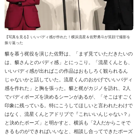
【写真を見る】いいバディ感が作れた！横浜流星＆佐野勇斗が笑顔で撮影を
振り返った
貘を慕う梶役を演じた佐野は、「まず見ていただきたいの
は、貘さんとのバディ感」とにっこり。「流星くんとも、
いいバディ感が出ればこの作品はおもしろく観られるん
じゃないかと話していた。流星くんのおかげでいいバディ
感を作れた」と胸を張った。貘と梶がカジノを訪れ、2人
でバディポーズを決めるシーンがあるが、「そこはすごく
印象に残っている。特にこうしてほしいと言われたわけで
はなく、流星くんとアドリブで『これいいんじゃない？』
と決めたポーズ」と明かすと、横浜も「2人だからこそで
きるものができればいいなと、相談し合ってできたポーズ