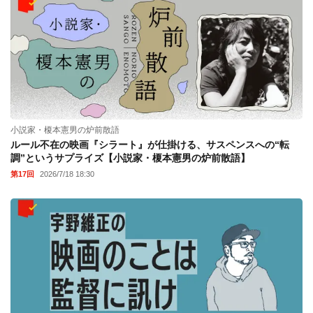
小説家・榎本憲男の炉前散語
ルール不在の映画『シラート』が仕掛ける、サスペンスへの“転
調”というサプライズ【小説家・榎本憲男の炉前散語】
第17回
2026/7/18 18:30