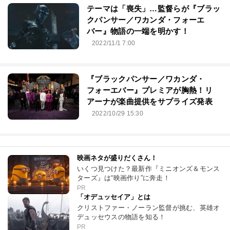
テーマは「喪失」…監督らが『ブラッ
クパンサー／ワカンダ・フォーエ
バー』物語の一端を明かす！
2022/11/1 7:00
『ブラックパンサー／ワカンダ・
フォーエバー』プレミアが胸熱！リ
アーナが楽曲提供をサプライズ発表
2022/10/29 15:30
映画ネタが盛りだくさん！
いくつ見つけた？最新作『ミニオンズ＆モンス
ターズ』は“映画作り”に奔走！
PR
「オデュッセイア」とは
クリストファー・ノーラン監督が挑む、英雄オ
デュッセウスの物語を知る！
PR