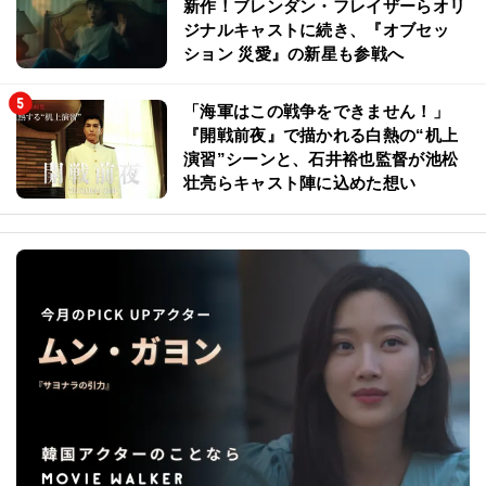
新作！ブレンダン・フレイザーらオリ
ジナルキャストに続き、『オブセッ
ション 災愛』の新星も参戦へ
「海軍はこの戦争をできません！」
『開戦前夜』で描かれる白熱の“机上
演習”シーンと、石井裕也監督が池松
壮亮らキャスト陣に込めた想い