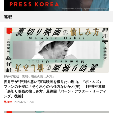
連載
押井守連載「裏切り映画の愉しみ方」
押井守が“評判の悪い”実写映画を撮りたい理由。『ボトムズ』
ファンの不安に「そう思うのも仕方ないかと(笑)」【押井守連載
「裏切り映画の愉しみ方」最終回『バーン・アフター・リーディ
ング』後編】
第20回
2026/6/17 19:30