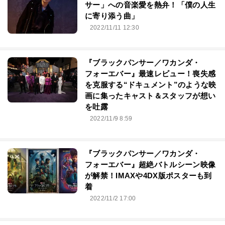
サー」への音楽愛を熱弁！「僕の人生
に寄り添う曲」
2022/11/11 12:30
『ブラックパンサー／ワカンダ・
フォーエバー』最速レビュー！喪失感
を克服する“ドキュメント”のような映
画に集ったキャスト＆スタッフが想い
を吐露
2022/11/9 8:59
『ブラックパンサー／ワカンダ・
フォーエバー』超絶バトルシーン映像
が解禁！IMAXや4DX版ポスターも到
着
2022/11/2 17:00