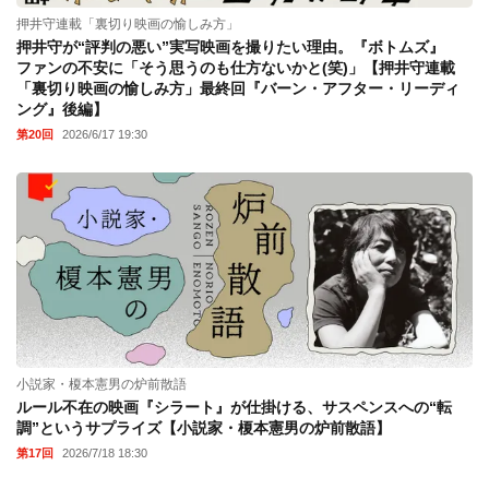
押井守連載「裏切り映画の愉しみ方」
押井守が“評判の悪い”実写映画を撮りたい理由。『ボトムズ』
ファンの不安に「そう思うのも仕方ないかと(笑)」【押井守連載
「裏切り映画の愉しみ方」最終回『バーン・アフター・リーディ
ング』後編】
第20回
2026/6/17 19:30
小説家・榎本憲男の炉前散語
ルール不在の映画『シラート』が仕掛ける、サスペンスへの“転
調”というサプライズ【小説家・榎本憲男の炉前散語】
第17回
2026/7/18 18:30