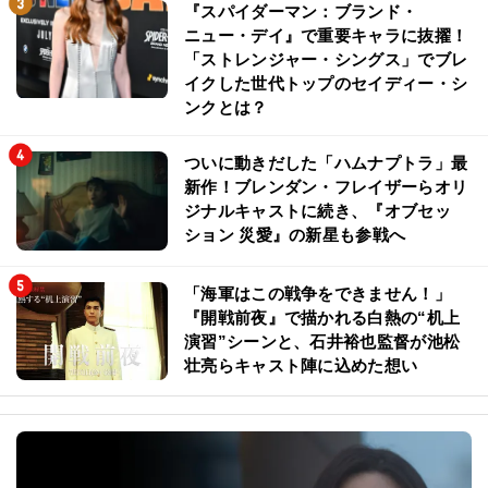
『スパイダーマン：ブランド・
ニュー・デイ』で重要キャラに抜擢！
「ストレンジャー・シングス」でブレ
イクした世代トップのセイディー・シ
ンクとは？
ついに動きだした「ハムナプトラ」最
新作！ブレンダン・フレイザーらオリ
ジナルキャストに続き、『オブセッ
ション 災愛』の新星も参戦へ
「海軍はこの戦争をできません！」
『開戦前夜』で描かれる白熱の“机上
演習”シーンと、石井裕也監督が池松
壮亮らキャスト陣に込めた想い