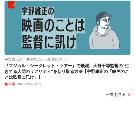
宇野維正の「映画のことは監督に訊け」
『マジカル・シークレット・ツアー』で飛躍。天野千尋監督の“生
きてる人間のリアリティ”を切り取る方法【宇野維正の「映画のこ
とは監督に訊け」】
第30回
2026/6/25 21:15
一覧を見る