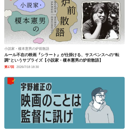
小説家・榎本憲男の炉前散語
ルール不在の映画『シラート』が仕掛ける、サスペンスへの“転
調”というサプライズ【小説家・榎本憲男の炉前散語】
第17回
2026/7/18 18:30