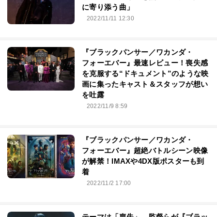
に寄り添う曲」
2022/11/11 12:30
『ブラックパンサー／ワカンダ・
フォーエバー』最速レビュー！喪失感
を克服する“ドキュメント”のような映
画に集ったキャスト＆スタッフが想い
を吐露
2022/11/9 8:59
『ブラックパンサー／ワカンダ・
フォーエバー』超絶バトルシーン映像
が解禁！IMAXや4DX版ポスターも到
着
2022/11/2 17:00
テーマは「喪失」…監督らが『ブラッ