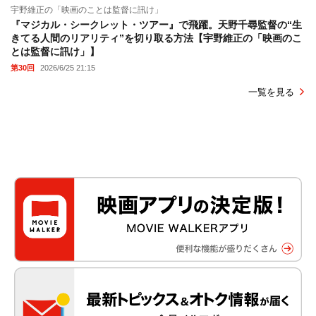
宇野維正の「映画のことは監督に訊け」
『マジカル・シークレット・ツアー』で飛躍。天野千尋監督の“生
きてる人間のリアリティ”を切り取る方法【宇野維正の「映画のこ
とは監督に訊け」】
第30回
2026/6/25 21:15
一覧を見る