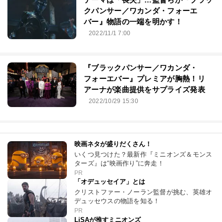
クパンサー／ワカンダ・フォーエ
バー』物語の一端を明かす！
2022/11/1 7:00
『ブラックパンサー／ワカンダ・
フォーエバー』プレミアが胸熱！リ
アーナが楽曲提供をサプライズ発表
2022/10/29 15:30
映画ネタが盛りだくさん！
いくつ見つけた？最新作『ミニオンズ＆モンス
ターズ』は“映画作り”に奔走！
PR
「オデュッセイア」とは
クリストファー・ノーラン監督が挑む、英雄オ
デュッセウスの物語を知る！
PR
LiSAが推すミニオンズ