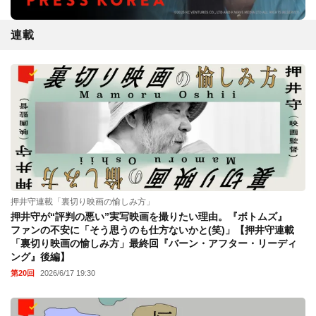
連載
押井守連載「裏切り映画の愉しみ方」
押井守が“評判の悪い”実写映画を撮りたい理由。『ボトムズ』
ファンの不安に「そう思うのも仕方ないかと(笑)」【押井守連載
「裏切り映画の愉しみ方」最終回『バーン・アフター・リーディ
ング』後編】
第20回
2026/6/17 19:30