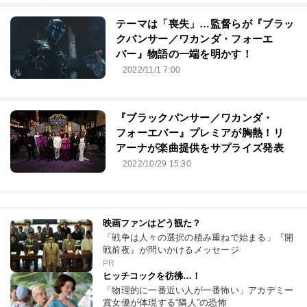
テーマは「喪失」…監督らが『ブラッ
クパンサー／ワカンダ・フォーエ
バー』物語の一端を明かす！
2022/11/1 7:00
『ブラックパンサー／ワカンダ・
フォーエバー』プレミアが胸熱！リ
アーナが楽曲提供をサプライズ発表
2022/10/29 15:30
映画ファンはどう観た？
「戦争は人々の選択の積み重ねで始まる」『開
戦前夜』が問いかけるメッセージ
PR
ヒッチコックを彷彿…！
「物理的に一番近い人が一番怖い」アカデミー
賞女優が体現する“隣人”の恐怖