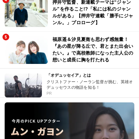
押井守監督、新連載テーマは“ジャン
ル”を作ること!?「私には私のジャン
ルがある」【押井守連載「勝手にジャ
ンル。」プロローグ】
福原遥＆汐見夏衛も思わず感無量！
『あの星が降る丘で、君とまた出会い
たい。』で高校教師になった主人公の
想いと成長に胸を打たれる
「オデュッセイア」とは
クリストファー・ノーラン監督が挑む、英雄オ
デュッセウスの物語を知る！
PR