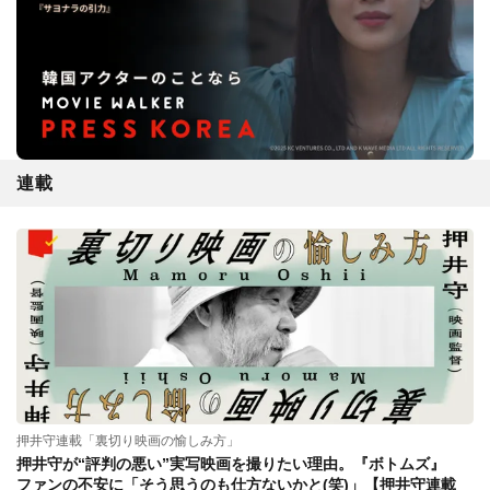
連載
押井守連載「裏切り映画の愉しみ方」
押井守が“評判の悪い”実写映画を撮りたい理由。『ボトムズ』
ファンの不安に「そう思うのも仕方ないかと(笑)」【押井守連載