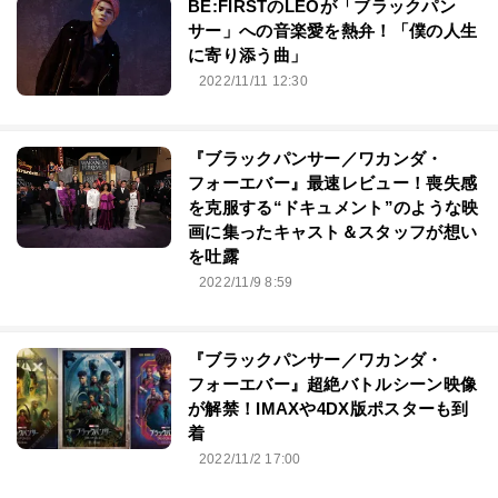
BE:FIRSTのLEOが「ブラックパン
サー」への音楽愛を熱弁！「僕の人生
に寄り添う曲」
2022/11/11 12:30
『ブラックパンサー／ワカンダ・
フォーエバー』最速レビュー！喪失感
を克服する“ドキュメント”のような映
画に集ったキャスト＆スタッフが想い
を吐露
2022/11/9 8:59
『ブラックパンサー／ワカンダ・
フォーエバー』超絶バトルシーン映像
が解禁！IMAXや4DX版ポスターも到
着
2022/11/2 17:00