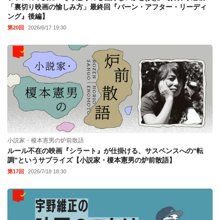
「裏切り映画の愉しみ方」最終回『バーン・アフター・リーディ
ング』後編】
第20回
2026/6/17 19:30
小説家・榎本憲男の炉前散語
ルール不在の映画『シラート』が仕掛ける、サスペンスへの“転
調”というサプライズ【小説家・榎本憲男の炉前散語】
第17回
2026/7/18 18:30