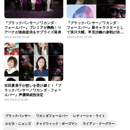
『ブラックパンサー／ワカンダ・
『ブラックパンサー／ワカンダ・
フォーエバー』プレミアが胸熱！リ
フォーエバー』新キャラクターとし
アーナが楽曲提供をサプライズ発表
て浪川大輔、早見沙織の参戦が決
定！
2022/10/29 15:30
2022/10/20 12:00
百田夏菜子が想いを受け継ぐ！『ブ
ラックパンサー／ワカンダ・フォー
エバー』声優陣続投決定
2022/10/14 6:00
ブラックパンサー
ワカンダフォーエバー
レティーシャ・ライト
ルピタ・ニョンゴ
チャドウィック・ボーズマン
ライアン・クーグラー