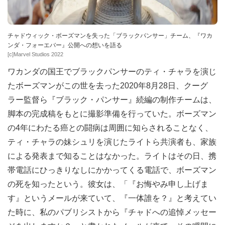
チャドウィック・ボーズマンを失った「ブラックパンサー」チーム、『ワカ
ンダ・フォーエバー』公開への想いを語る
[c]Marvel Studios 2022
ワカンダの国王でブラックパンサーのティ・チャラを演じ
たボーズマンがこの世を去った2020年8月28日、クーグ
ラー監督ら『ブラック・パンサー』続編の制作チームは、
脚本の完成稿をもとに撮影準備を行っていた。ボーズマン
の4年にわたる癌との闘病は周囲に知らされることなく、
ティ・チャラの妹シュリを演じたライトら共演者も、家族
による発表まで知ることはなかった。ライトはその日、携
帯電話にひっきりなしにかかってくる電話で、ボーズマン
の死を知ったという。彼女は、「『お悔やみ申し上げま
す』というメールが来ていて、『一体誰を？』と考えてい
た時に、私のパブリシストから『チャドへの追悼メッセー