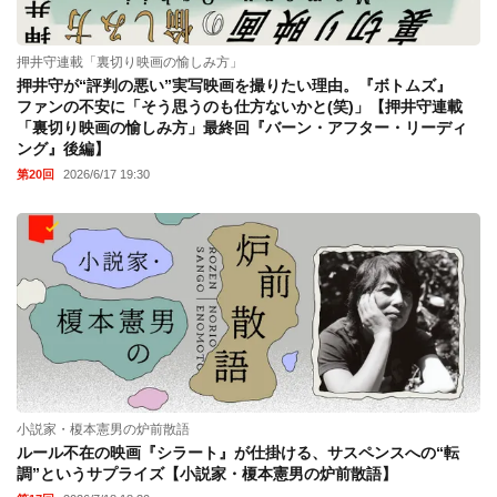
押井守連載「裏切り映画の愉しみ方」
押井守が“評判の悪い”実写映画を撮りたい理由。『ボトムズ』
ファンの不安に「そう思うのも仕方ないかと(笑)」【押井守連載
「裏切り映画の愉しみ方」最終回『バーン・アフター・リーディ
ング』後編】
第20回
2026/6/17 19:30
小説家・榎本憲男の炉前散語
ルール不在の映画『シラート』が仕掛ける、サスペンスへの“転
調”というサプライズ【小説家・榎本憲男の炉前散語】