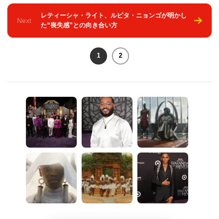
レティーシャ・ライト、ルピタ・ニョンゴが明かし
Next
た“喪失感”との向き合い方
1
2