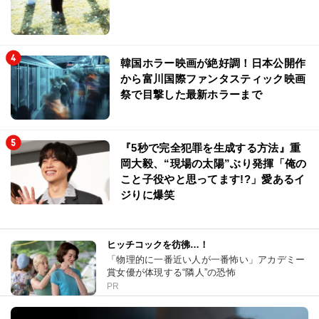
韓国ホラー映画が絶好調！日本公開作
から富川国際ファンタスティック映画
祭で目撃した最新ホラーまで
『5秒で完全犯罪を生成する方法』重
岡大毅、“現場の太陽”ぶり発揮「俺の
こと子役やと思ってます!?」愛あるイ
ジりに爆笑
ヒッチコックを彷彿…！
「物理的に一番近い人が一番怖い」アカデミー
賞女優が体現する“隣人”の恐怖
PR