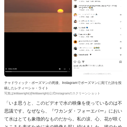
チャドウィック・ボーズマンの死後、Instagramでボーズマンに宛てた詩を投
稿したレティーシャ・ライト
写真はletitiawright(@letitiawright)公式Instagramのスクリーンショット
「いま思うと、このビデオで水の映像を使っているのは不
思議です。なぜなら、『ワカンダ・フォーエバー』におい
て水はとても象徴的なものだから。私の涙、心、花が咲く
ところを表すために水の映像を探し続けました。彼のため