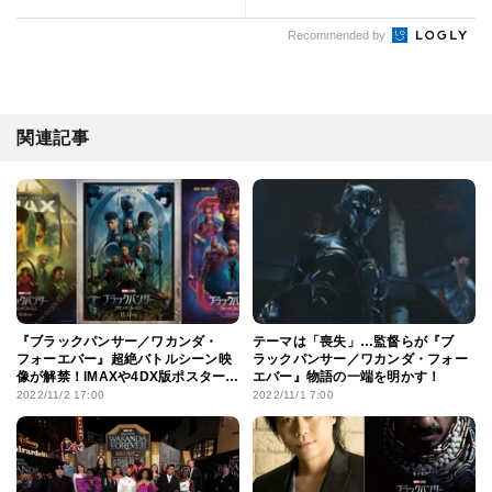
Recommended by
関連記事
『ブラックパンサー／ワカンダ・
テーマは「喪失」…監督らが『ブ
フォーエバー』超絶バトルシーン映
ラックパンサー／ワカンダ・フォー
像が解禁！IMAXや4DX版ポスターも
エバー』物語の一端を明かす！
到着
2022/11/2 17:00
2022/11/1 7:00