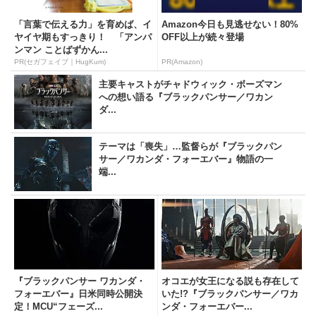
「言葉で伝える力」を育めば、イ
Amazon今日も見逃せない！80%
ヤイヤ期もすっきり！ 「アンパ
OFF以上が続々登場
ンマン ことばずかん...
PR(セガフェイブ｜HugKum)
PR(Amazon)
主要キャストがチャドウィック・ボーズマン
への想い語る『ブラックパンサー／ワカン
ダ...
テーマは「喪失」…監督らが『ブラックパン
サー／ワカンダ・フォーエバー』物語の一
端...
『ブラックパンサー ワカンダ・
オコエが女王になる説も存在して
フォーエバー』日米同時公開決
いた!?『ブラックパンサー／ワカ
定！MCU“フェーズ...
ンダ・フォーエバー...