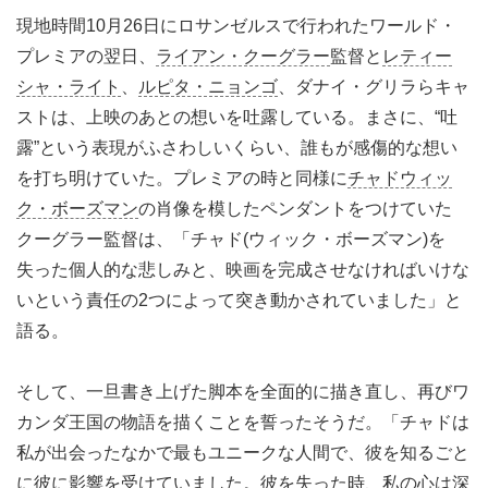
現地時間10月26日にロサンゼルスで行われたワールド・
プレミアの翌日、
ライアン・クーグラー
監督と
レティー
シャ・ライト
、
ルピタ・ニョンゴ
、ダナイ・グリラらキャ
ストは、上映のあとの想いを吐露している。まさに、“吐
露”という表現がふさわしいくらい、誰もが感傷的な想い
を打ち明けていた。プレミアの時と同様に
チャドウィッ
ク・ボーズマン
の肖像を模したペンダントをつけていた
クーグラー監督は、「チャド(ウィック・ボーズマン)を
失った個人的な悲しみと、映画を完成させなければいけな
いという責任の2つによって突き動かされていました」と
語る。
そして、一旦書き上げた脚本を全面的に描き直し、再びワ
カンダ王国の物語を描くことを誓ったそうだ。「チャドは
私が出会ったなかで最もユニークな人間で、彼を知るごと
に彼に影響を受けていました。彼を失った時、私の心は深