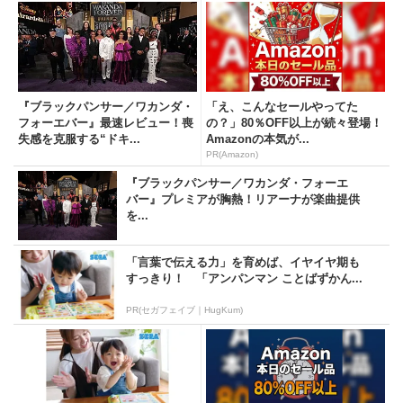
『ブラックパンサー／ワカンダ・
「え、こんなセールやってた
フォーエバー』最速レビュー！喪
の？」80％OFF以上が続々登場！
失感を克服する“ドキ...
Amazonの本気が...
PR(Amazon)
『ブラックパンサー／ワカンダ・フォーエ
バー』プレミアが胸熱！リアーナが楽曲提供
を...
「言葉で伝える力」を育めば、イヤイヤ期も
すっきり！ 「アンパンマン ことばずかん...
PR(セガフェイブ｜HugKum)