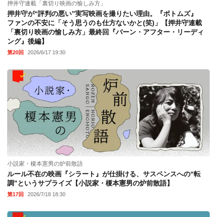
押井守連載「裏切り映画の愉しみ方」
押井守が“評判の悪い”実写映画を撮りたい理由。『ボトムズ』
ファンの不安に「そう思うのも仕方ないかと(笑)」【押井守連載
「裏切り映画の愉しみ方」最終回『バーン・アフター・リーディ
ング』後編】
第20回
2026/6/17 19:30
小説家・榎本憲男の炉前散語
ルール不在の映画『シラート』が仕掛ける、サスペンスへの“転
調”というサプライズ【小説家・榎本憲男の炉前散語】
第17回
2026/7/18 18:30