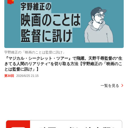
宇野維正の「映画のことは監督に訊け」
『マジカル・シークレット・ツアー』で飛躍。天野千尋監督の“生
きてる人間のリアリティ”を切り取る方法【宇野維正の「映画のこ
とは監督に訊け」】
第30回
2026/6/25 21:15
一覧を見る