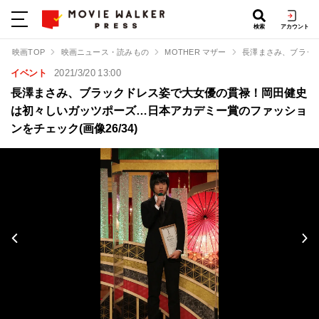
検索
アカウント
映画TOP
映画ニュース・読みもの
MOTHER マザー
長澤まさみ、ブラッ
イベント
2021/3/20 13:00
長澤まさみ、ブラックドレス姿で大女優の貫禄！岡田健史
は初々しいガッツポーズ…日本アカデミー賞のファッショ
ンをチェック(画像26/34)