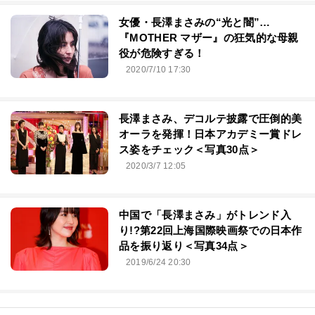
女優・長澤まさみの“光と闇”…
『MOTHER マザー』の狂気的な母親
役が危険すぎる！
2020/7/10 17:30
長澤まさみ、デコルテ披露で圧倒的美
オーラを発揮！日本アカデミー賞ドレ
ス姿をチェック＜写真30点＞
2020/3/7 12:05
中国で「長澤まさみ」がトレンド入
り!?第22回上海国際映画祭での日本作
品を振り返り＜写真34点＞
2019/6/24 20:30