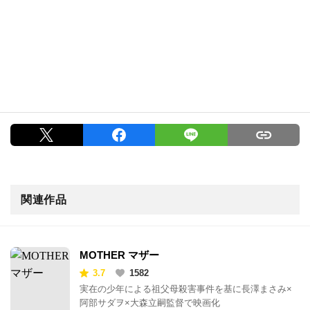
関連作品
MOTHER マザー
3.7
1582
実在の少年による祖父母殺害事件を基に長澤まさみ×
阿部サダヲ×大森立嗣監督で映画化