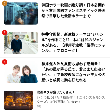
韓国ホラー映画が絶好調！日本公開作
から富川国際ファンタスティック映画
祭で目撃した最新ホラーまで
押井守監督、新連載テーマは“ジャン
ル”を作ること!?「私には私のジャン
ルがある」【押井守連載「勝手にジャ
ンル。」プロローグ】
福原遥＆汐見夏衛も思わず感無量！
『あの星が降る丘で、君とまた出会い
たい。』で高校教師になった主人公の
想いと成長に胸を打たれる
映画ネタが盛りだくさん！
いくつ見つけた？最新作『ミニオンズ＆モンス
ターズ』は“映画作り”に奔走！
PR