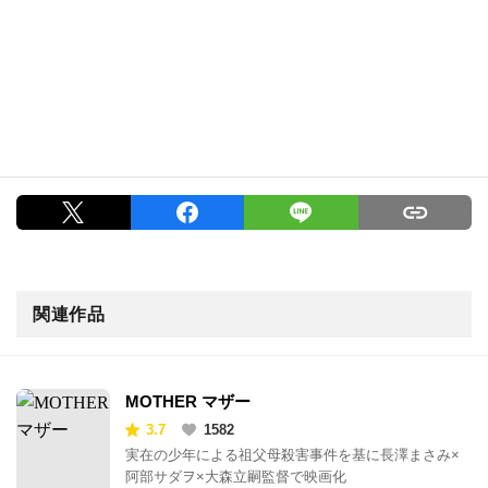
関連作品
MOTHER マザー
3.7
1582
実在の少年による祖父母殺害事件を基に長澤まさみ×
阿部サダヲ×大森立嗣監督で映画化