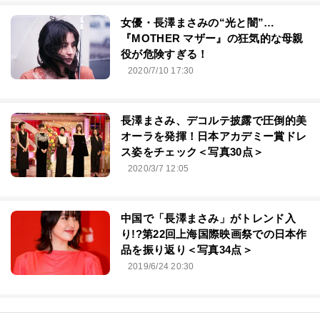
女優・長澤まさみの“光と闇”…
『MOTHER マザー』の狂気的な母親
役が危険すぎる！
2020/7/10 17:30
長澤まさみ、デコルテ披露で圧倒的美
オーラを発揮！日本アカデミー賞ドレ
ス姿をチェック＜写真30点＞
2020/3/7 12:05
中国で「長澤まさみ」がトレンド入
り!?第22回上海国際映画祭での日本作
品を振り返り＜写真34点＞
2019/6/24 20:30