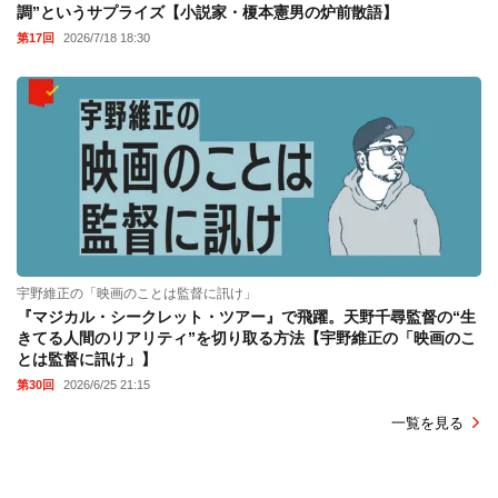
調”というサプライズ【小説家・榎本憲男の炉前散語】
第17回
2026/7/18 18:30
宇野維正の「映画のことは監督に訊け」
『マジカル・シークレット・ツアー』で飛躍。天野千尋監督の“生
きてる人間のリアリティ”を切り取る方法【宇野維正の「映画のこ
とは監督に訊け」】
第30回
2026/6/25 21:15
一覧を見る