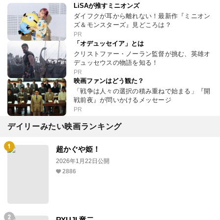
LiSAが推すミニオンズ
ダイフクが耳から離れない！最新作『ミニオン
ズ＆モンスターズ』見どころは？
PR
「オデュッセイア」とは
クリストファー・ノーラン監督が挑む、英雄オ
デュッセウスの物語を知る！
PR
映画ファンはどう観た？
「戦争は人々の選択の積み重ねで始まる」『開
戦前夜』が問いかけるメッセージ
PR
デイリーみたい映画ランキング
超かぐや姫！
2026年1月22日公開
2886
RYUJI 竜二