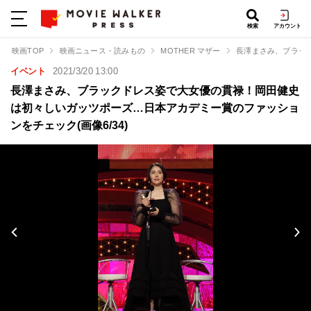
検索
アカウント
映画TOP
映画ニュース・読みもの
MOTHER マザー
長澤まさみ、ブラッ
イベント
2021/3/20 13:00
長澤まさみ、ブラックドレス姿で大女優の貫禄！岡田健史
は初々しいガッツポーズ…日本アカデミー賞のファッショ
ンをチェック(画像6/34)