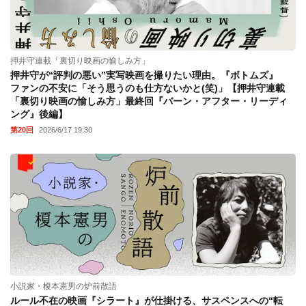
押井守連載「裏切り映画の愉しみ方」
押井守が“評判の悪い”実写映画を撮りたい理由。『ボトムズ』
ファンの不安に「そう思うのも仕方ないかと(笑)」【押井守連載
「裏切り映画の愉しみ方」最終回『バーン・アフター・リーディ
ング』後編】
第20回
2026/6/17 19:30
小説家・榎本憲男の炉前散語
ルール不在の映画『シラート』が仕掛ける、サスペンスへの“転