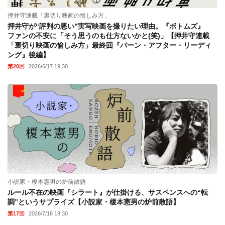
押井守連載「裏切り映画の愉しみ方」
押井守が“評判の悪い”実写映画を撮りたい理由。『ボトムズ』
ファンの不安に「そう思うのも仕方ないかと(笑)」【押井守連載
「裏切り映画の愉しみ方」最終回『バーン・アフター・リーディ
ング』後編】
第20回
2026/6/17 19:30
小説家・榎本憲男の炉前散語
ルール不在の映画『シラート』が仕掛ける、サスペンスへの“転
調”というサプライズ【小説家・榎本憲男の炉前散語】
第17回
2026/7/18 18:30