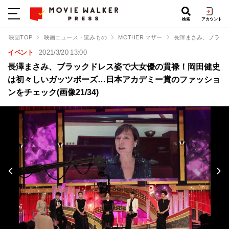
検索
アカウント
映画TOP
映画ニュース・読みもの
MOTHER マザー
長澤まさみ、ブラッ
イベント
2021/3/20 13:00
長澤まさみ、ブラックドレス姿で大女優の貫禄！岡田健史
は初々しいガッツポーズ…日本アカデミー賞のファッショ
ンをチェック(画像21/34)