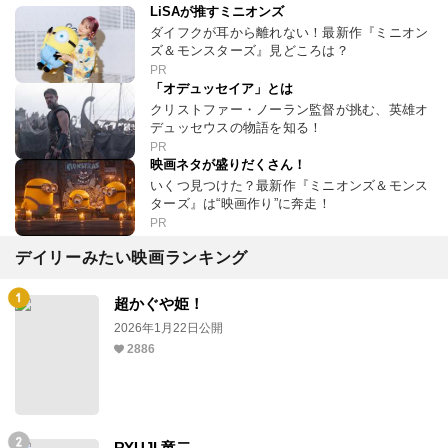
LiSAが推すミニオンズ
ダイフクが耳から離れない！最新作『ミニオン
ズ＆モンスターズ』見どころは？
PR
「オデュッセイア」とは
クリストファー・ノーラン監督が挑む、英雄オ
デュッセウスの物語を知る！
PR
映画ネタが盛りだくさん！
いくつ見つけた？最新作『ミニオンズ＆モンス
ターズ』は“映画作り”に奔走！
PR
デイリーみたい映画ランキング
超かぐや姫！
2026年1月22日公開
2886
RYUJI 竜二