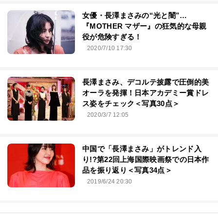
女優・長澤まさみの“光と闇”…
『MOTHER マザー』の狂気的な母親
役が危険すぎる！
2020/7/10 17:30
長澤まさみ、デコルテ披露で圧倒的美
オーラを発揮！日本アカデミー賞ドレ
ス姿をチェック＜写真30点＞
2020/3/7 12:05
中国で「長澤まさみ」がトレンド入
り!?第22回上海国際映画祭での日本作
品を振り返り＜写真34点＞
2019/6/24 20:30