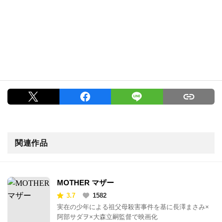
関連作品
MOTHER マザー
3.7
1582
実在の少年による祖父母殺害事件を基に長澤まさみ×
阿部サダヲ×大森立嗣監督で映画化