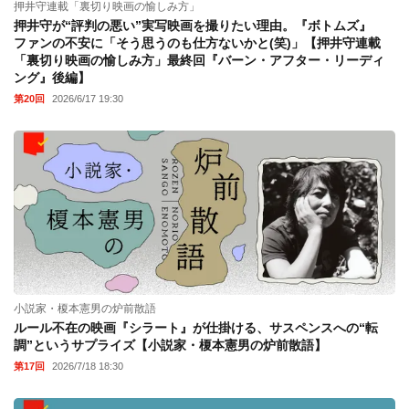
押井守連載「裏切り映画の愉しみ方」
押井守が“評判の悪い”実写映画を撮りたい理由。『ボトムズ』
ファンの不安に「そう思うのも仕方ないかと(笑)」【押井守連載
「裏切り映画の愉しみ方」最終回『バーン・アフター・リーディ
ング』後編】
第20回
2026/6/17 19:30
小説家・榎本憲男の炉前散語
ルール不在の映画『シラート』が仕掛ける、サスペンスへの“転
調”というサプライズ【小説家・榎本憲男の炉前散語】
第17回
2026/7/18 18:30