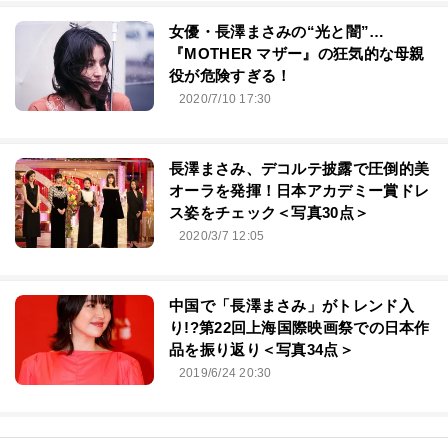
女優・長澤まさみの“光と闇”…
『MOTHER マザー』の狂気的な母親
役が危険すぎる！
2020/7/10 17:30
長澤まさみ、デコルテ披露で圧倒的美
オーラを発揮！日本アカデミー賞ドレ
ス姿をチェック＜写真30点＞
2020/3/7 12:05
中国で「長澤まさみ」がトレンド入
り!?第22回上海国際映画祭での日本作
品を振り返り＜写真34点＞
2019/6/24 20:30