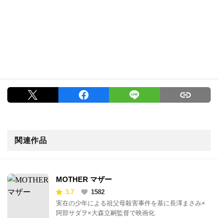
関連作品
MOTHER マザー
3.7
1582
実在の少年による祖父母殺害事件を基に長澤まさみ×
阿部サダヲ×大森立嗣監督で映画化