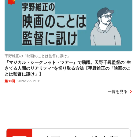
宇野維正の「映画のことは監督に訊け」
『マジカル・シークレット・ツアー』で飛躍。天野千尋監督の“生
きてる人間のリアリティ”を切り取る方法【宇野維正の「映画のこ
とは監督に訊け」】
第30回
2026/6/25 21:15
一覧を見る