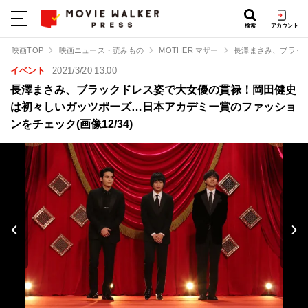
検索
アカウント
映画TOP
映画ニュース・読みもの
MOTHER マザー
長澤まさみ、ブラッ
イベント
2021/3/20 13:00
長澤まさみ、ブラックドレス姿で大女優の貫禄！岡田健史
は初々しいガッツポーズ…日本アカデミー賞のファッショ
ンをチェック(画像12/34)