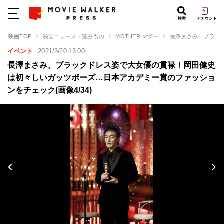
検索
アカウント
映画TOP
映画ニュース・読みもの
MOTHER マザー
長澤まさみ、ブラッ
イベント
2021/3/20 13:00
長澤まさみ、ブラックドレス姿で大女優の貫禄！岡田健史
は初々しいガッツポーズ…日本アカデミー賞のファッショ
ンをチェック(画像4/34)