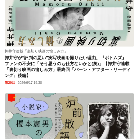
押井守連載「裏切り映画の愉しみ方」
押井守が“評判の悪い”実写映画を撮りたい理由。『ボトムズ』
ファンの不安に「そう思うのも仕方ないかと(笑)」【押井守連載
「裏切り映画の愉しみ方」最終回『バーン・アフター・リーディ
ング』後編】
第20回
2026/6/17 19:30