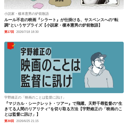
小説家・榎本憲男の炉前散語
ルール不在の映画『シラート』が仕掛ける、サスペンスへの“転
調”というサプライズ【小説家・榎本憲男の炉前散語】
第17回
2026/7/18 18:30
宇野維正の「映画のことは監督に訊け」
『マジカル・シークレット・ツアー』で飛躍。天野千尋監督の“生
きてる人間のリアリティ”を切り取る方法【宇野維正の「映画のこ
とは監督に訊け」】
第30回
2026/6/25 21:15