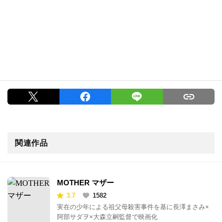
関連作品
MOTHER マザー
3.7
1582
実在の少年による祖父母殺害事件を基に長澤まさみ×
阿部サダヲ×大森立嗣監督で映画化