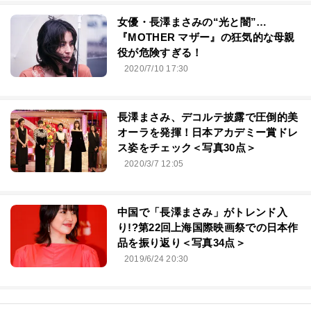
女優・長澤まさみの“光と闇”…
『MOTHER マザー』の狂気的な母親
役が危険すぎる！
2020/7/10 17:30
長澤まさみ、デコルテ披露で圧倒的美
オーラを発揮！日本アカデミー賞ドレ
ス姿をチェック＜写真30点＞
2020/3/7 12:05
中国で「長澤まさみ」がトレンド入
り!?第22回上海国際映画祭での日本作
品を振り返り＜写真34点＞
2019/6/24 20:30