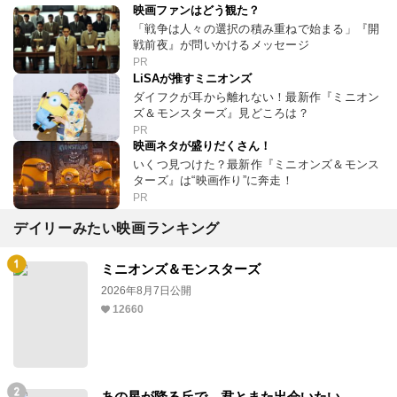
映画ファンはどう観た？
「戦争は人々の選択の積み重ねで始まる」『開
戦前夜』が問いかけるメッセージ
PR
LiSAが推すミニオンズ
ダイフクが耳から離れない！最新作『ミニオン
ズ＆モンスターズ』見どころは？
PR
映画ネタが盛りだくさん！
いくつ見つけた？最新作『ミニオンズ＆モンス
ターズ』は“映画作り”に奔走！
PR
デイリーみたい映画ランキング
ミニオンズ＆モンスターズ
2026年8月7日公開
12660
あの星が降る丘で、君とまた出会いたい。