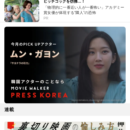
ヒッチコックを彷彿…！
「物理的に一番近い人が一番怖い」アカデミー
賞女優が体現する“隣人”の恐怖
PR
連載