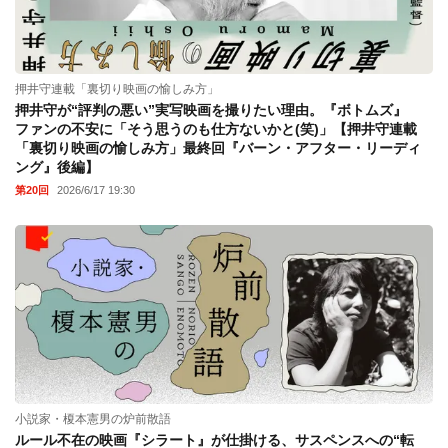
押井守連載「裏切り映画の愉しみ方」
押井守が“評判の悪い”実写映画を撮りたい理由。『ボトムズ』
ファンの不安に「そう思うのも仕方ないかと(笑)」【押井守連載
「裏切り映画の愉しみ方」最終回『バーン・アフター・リーディ
ング』後編】
第20回
2026/6/17 19:30
小説家・榎本憲男の炉前散語
ルール不在の映画『シラート』が仕掛ける、サスペンスへの“転