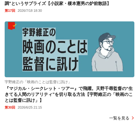
調”というサプライズ【小説家・榎本憲男の炉前散語】
第17回
2026/7/18 18:30
宇野維正の「映画のことは監督に訊け」
『マジカル・シークレット・ツアー』で飛躍。天野千尋監督の“生
きてる人間のリアリティ”を切り取る方法【宇野維正の「映画のこ
とは監督に訊け」】
第30回
2026/6/25 21:15
一覧を見る