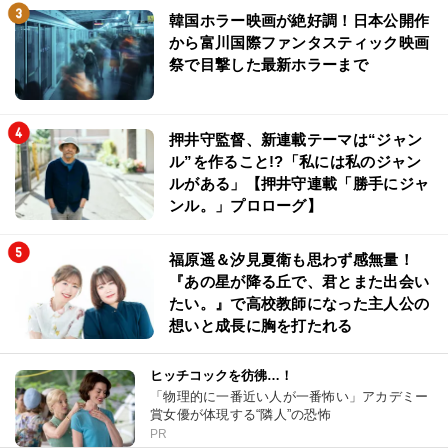
韓国ホラー映画が絶好調！日本公開作
から富川国際ファンタスティック映画
祭で目撃した最新ホラーまで
押井守監督、新連載テーマは“ジャン
ル”を作ること!?「私には私のジャン
ルがある」【押井守連載「勝手にジャ
ンル。」プロローグ】
福原遥＆汐見夏衛も思わず感無量！
『あの星が降る丘で、君とまた出会い
たい。』で高校教師になった主人公の
想いと成長に胸を打たれる
ヒッチコックを彷彿…！
「物理的に一番近い人が一番怖い」アカデミー
賞女優が体現する“隣人”の恐怖
PR