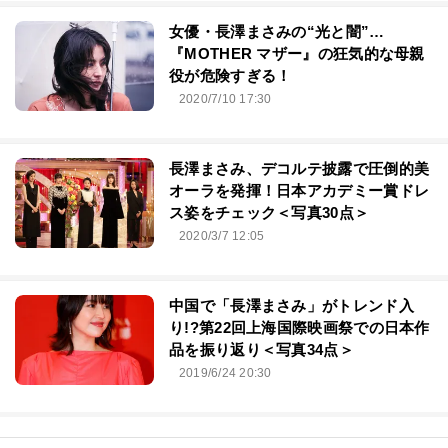
女優・長澤まさみの“光と闇”…
『MOTHER マザー』の狂気的な母親
役が危険すぎる！
2020/7/10 17:30
長澤まさみ、デコルテ披露で圧倒的美
オーラを発揮！日本アカデミー賞ドレ
ス姿をチェック＜写真30点＞
2020/3/7 12:05
中国で「長澤まさみ」がトレンド入
り!?第22回上海国際映画祭での日本作
品を振り返り＜写真34点＞
2019/6/24 20:30