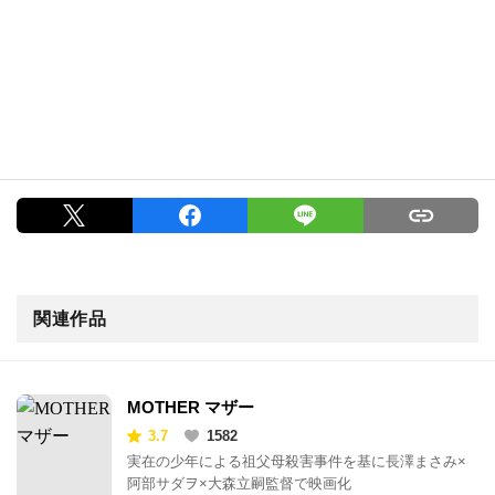
関連作品
MOTHER マザー
3.7
1582
実在の少年による祖父母殺害事件を基に長澤まさみ×
阿部サダヲ×大森立嗣監督で映画化