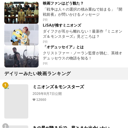
映画ファンはどう観た？
「戦争は人々の選択の積み重ねで始まる」『開
戦前夜』が問いかけるメッセージ
PR
LiSAが推すミニオンズ
ダイフクが耳から離れない！最新作『ミニオン
ズ＆モンスターズ』見どころは？
PR
「オデュッセイア」とは
クリストファー・ノーラン監督が挑む、英雄オ
デュッセウスの物語を知る！
PR
デイリーみたい映画ランキング
ミニオンズ＆モンスターズ
2026年8月7日公開
12660
あの星が降る丘で、君とまた出会いたい。