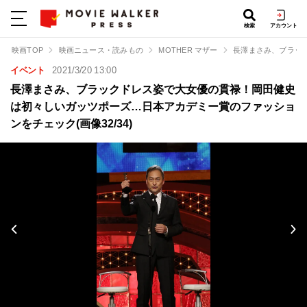
検索
アカウント
映画TOP
映画ニュース・読みもの
MOTHER マザー
長澤まさみ、ブラッ
イベント
2021/3/20 13:00
長澤まさみ、ブラックドレス姿で大女優の貫禄！岡田健史
は初々しいガッツポーズ…日本アカデミー賞のファッショ
ンをチェック(画像32/34)