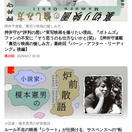
押井守連載「裏切り映画の愉しみ方」
押井守が“評判の悪い”実写映画を撮りたい理由。『ボトムズ』
ファンの不安に「そう思うのも仕方ないかと(笑)」【押井守連載
「裏切り映画の愉しみ方」最終回『バーン・アフター・リーディ
ング』後編】
第20回
2026/6/17 19:30
小説家・榎本憲男の炉前散語
ルール不在の映画『シラート』が仕掛ける、サスペンスへの“転