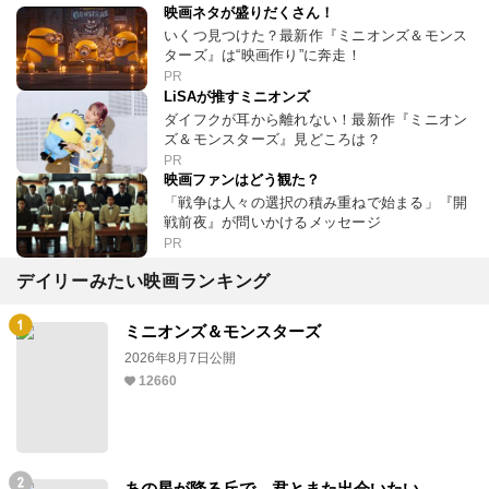
映画ネタが盛りだくさん！
いくつ見つけた？最新作『ミニオンズ＆モンス
ターズ』は“映画作り”に奔走！
PR
LiSAが推すミニオンズ
ダイフクが耳から離れない！最新作『ミニオン
ズ＆モンスターズ』見どころは？
PR
映画ファンはどう観た？
「戦争は人々の選択の積み重ねで始まる」『開
戦前夜』が問いかけるメッセージ
PR
デイリーみたい映画ランキング
ミニオンズ＆モンスターズ
2026年8月7日公開
12660
あの星が降る丘で、君とまた出会いたい。