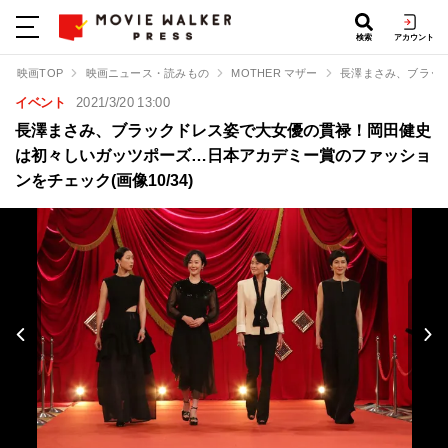
検索
アカウント
映画TOP
映画ニュース・読みもの
MOTHER マザー
長澤まさみ、ブラッ
イベント
2021/3/20 13:00
長澤まさみ、ブラックドレス姿で大女優の貫禄！岡田健史
は初々しいガッツポーズ…日本アカデミー賞のファッショ
ンをチェック(画像10/34)