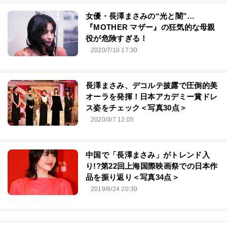
女優・長澤まさみの“光と闇”…
『MOTHER マザー』の狂気的な母親
役が危険すぎる！
2020/7/10 17:30
長澤まさみ、デコルテ披露で圧倒的美
オーラを発揮！日本アカデミー賞ドレ
ス姿をチェック＜写真30点＞
2020/3/7 12:05
中国で「長澤まさみ」がトレンド入
り!?第22回上海国際映画祭での日本作
品を振り返り＜写真34点＞
2019/6/24 20:30