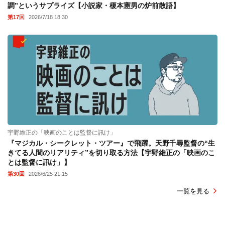
調”というサプライズ【小説家・榎本憲男の炉前散語】
第17回
2026/7/18 18:30
宇野維正の「映画のことは監督に訊け」
『マジカル・シークレット・ツアー』で飛躍。天野千尋監督の“生
きてる人間のリアリティ”を切り取る方法【宇野維正の「映画のこ
とは監督に訊け」】
第30回
2026/6/25 21:15
一覧を見る