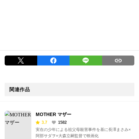
関連作品
MOTHER マザー
3.7
1582
実在の少年による祖父母殺害事件を基に長澤まさみ×
阿部サダヲ×大森立嗣監督で映画化