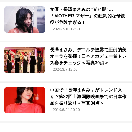
女優・長澤まさみの“光と闇”…
『MOTHER マザー』の狂気的な母親
役が危険すぎる！
2020/7/10 17:30
長澤まさみ、デコルテ披露で圧倒的美
オーラを発揮！日本アカデミー賞ドレ
ス姿をチェック＜写真30点＞
2020/3/7 12:05
中国で「長澤まさみ」がトレンド入
り!?第22回上海国際映画祭での日本作
品を振り返り＜写真34点＞
2019/6/24 20:30