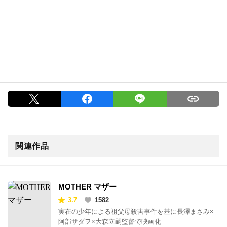
関連作品
MOTHER マザー
3.7
1582
実在の少年による祖父母殺害事件を基に長澤まさみ×
阿部サダヲ×大森立嗣監督で映画化