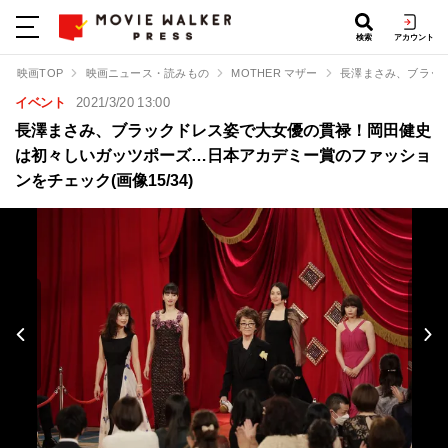
検索
アカウント
映画TOP
映画ニュース・読みもの
MOTHER マザー
長澤まさみ、ブラッ
イベント
2021/3/20 13:00
長澤まさみ、ブラックドレス姿で大女優の貫禄！岡田健史
は初々しいガッツポーズ…日本アカデミー賞のファッショ
ンをチェック(画像15/34)