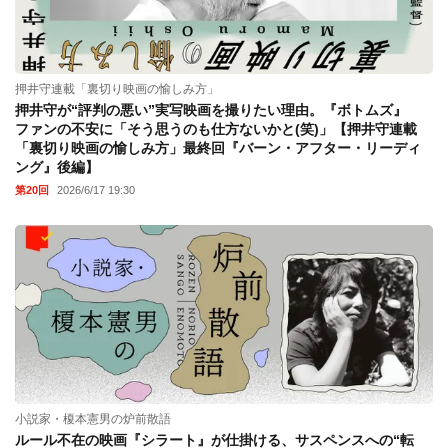
押井守連載「裏切り映画の愉しみ方」
押井守が“評判の悪い”実写映画を撮りたい理由。『ボトムズ』
ファンの不安に「そう思うのも仕方ないかと(笑)」【押井守連載
「裏切り映画の愉しみ方」最終回『バーン・アフター・リーディ
ング』後編】
第20回
2026/6/17 19:30
小説家・榎本憲男の炉前散語
ルール不在の映画『シラート』が仕掛ける、サスペンスへの“転