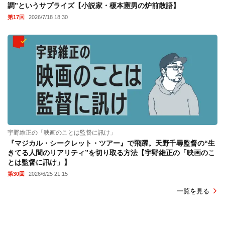
調”というサプライズ【小説家・榎本憲男の炉前散語】
第17回
2026/7/18 18:30
宇野維正の「映画のことは監督に訊け」
『マジカル・シークレット・ツアー』で飛躍。天野千尋監督の“生
きてる人間のリアリティ”を切り取る方法【宇野維正の「映画のこ
とは監督に訊け」】
第30回
2026/6/25 21:15
一覧を見る