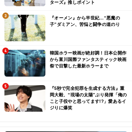
ターズ』推しポイント
『オーメン』から半世紀…“悪魔の
子”ダミアン、苦悩と闘争の道のり
韓国ホラー映画が絶好調！日本公開作
から富川国際ファンタスティック映画
祭で目撃した最新ホラーまで
『5秒で完全犯罪を生成する方法』重
岡大毅、“現場の太陽”ぶり発揮「俺の
こと子役やと思ってます!?」愛あるイ
ジりに爆笑