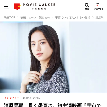
検索
アカウント
映画TOP
映画ニュース・読みもの
宇宙でいちばんあかるい屋根
清原果耶
インタビュー
2020/9/9 20:15
清原果耶、貫く愚直さ。初主演映画『宇宙で