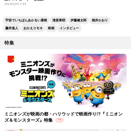
2019/1/25 7:30
宇宙でいちばんあかるい屋根
清原果耶
伊藤健太郎
桃井かおり
藤井道人
おかえりモネ
映画
インタビュー
特集
ミニオンズが映画の都・ハリウッドで映画作り!?『ミニオン
ズ＆モンスターズ』特集
PR