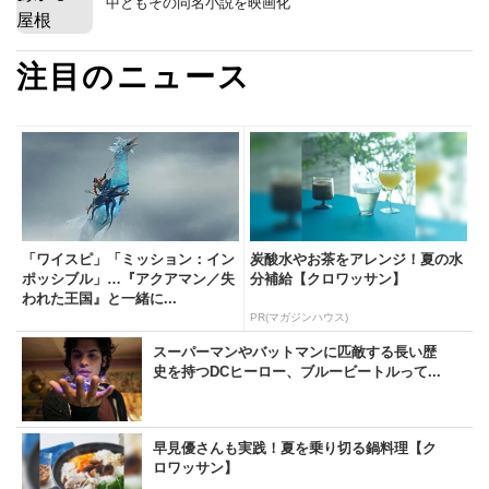
中ともその同名小説を映画化
注目のニュース
「ワイスピ」「ミッション：イン
炭酸水やお茶をアレンジ！夏の水
ポッシブル」…『アクアマン／失
分補給【クロワッサン】
われた王国』と一緒に...
PR(マガジンハウス)
スーパーマンやバットマンに匹敵する長い歴
史を持つDCヒーロー、ブルービートルって...
早見優さんも実践！夏を乗り切る鍋料理【ク
ロワッサン】