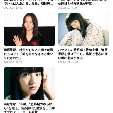
でいちばんあかるい屋根』初日舞台
公開日と特報映像が解禁
挨拶に登壇
2020/9/4 19:31
2020/8/13 4:00
清原果耶、桃井かおりと共演で刺激
バツグンの透明感！最旬女優・清原
たっぷり！「前を向かなきゃと奮い
果耶を撮り下ろし。黒髪と意志の強
立たされた」
い瞳に射抜かれる
2020/8/3 20:23
2019/1/28 14:00
清原果耶、16歳。“思春期のゆらゆ
ら”を抱え、悩み抜いた熱演を山田孝
之プロデューサーも絶賛