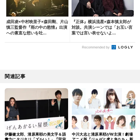
成田凌×中村映里子×森田剛、片山
『正体』横浜流星×森本慎太郎が
慎三監督作『雨の中の慾情』出演
対談。共演シーンでは「お互い言
への素直な想いを吐...
葉では言い表せないよ...
Recommended by
関連記事
伊藤健太郎、清原果耶の美文字＆語
中川大志と清原果耶がW主演！劇場
彙力にタジタジ「ズルい！」『宇宙
アニメ版『ジョゼと虎と魚たち』新