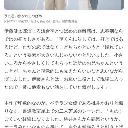
亨に恋い焦がれるつばめ
[c]2020『宇宙でいちばんあかるい屋根』製作委員会
伊藤健太郎演じる浅倉亨とつばめの距離感は、思春期なら
ではの初々しさがある。「亨くんに対しては、好きではあ
るけど、ただの恋ではなく、どちらかというと『憧れてい
る』という要素が大きいんじゃないかと思いました。小さ
いころからやさしくしてもらった近所のお兄ちゃんという
ことが、ちゃんと視覚的にも見えたらいいなと思いながら
演じました。伊藤さんとは、お互いに役として現場に入っ
たので、常に他愛もない話をしていた気がします」。
本作で印象的なのが、ベテラン女優である桃井かおりと織
りなす、書道教室屋上での二人芝居のシーンだ。「ものす
ごくいい経験になりました。桃井さんから覇気というか、
オーラみたいなものを感じて、自分も頑張ろうと引き上げ