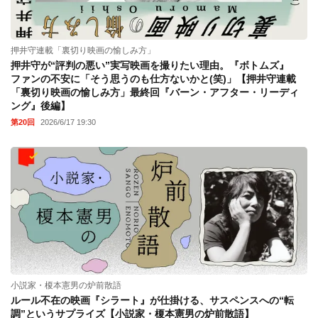
押井守連載「裏切り映画の愉しみ方」
押井守が“評判の悪い”実写映画を撮りたい理由。『ボトムズ』
ファンの不安に「そう思うのも仕方ないかと(笑)」【押井守連載
「裏切り映画の愉しみ方」最終回『バーン・アフター・リーディ
ング』後編】
第20回
2026/6/17 19:30
小説家・榎本憲男の炉前散語
ルール不在の映画『シラート』が仕掛ける、サスペンスへの“転
調”というサプライズ【小説家・榎本憲男の炉前散語】