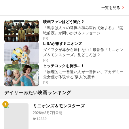
一覧を見る
映画ファンはどう観た？
「戦争は人々の選択の積み重ねで始まる」『開
戦前夜』が問いかけるメッセージ
PR
LiSAが推すミニオンズ
ダイフクが耳から離れない！最新作『ミニオン
ズ＆モンスターズ』見どころは？
PR
ヒッチコックを彷彿…！
「物理的に一番近い人が一番怖い」アカデミー
賞女優が体現する“隣人”の恐怖
PR
デイリーみたい映画ランキング
ミニオンズ＆モンスターズ
2026年8月7日公開
12339