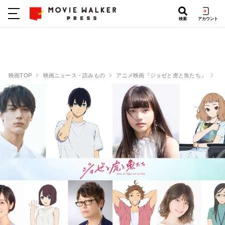
検索
アカウント
映画TOP
映画ニュース・読みもの
アニメ映画『ジョゼと虎と魚たち』
中