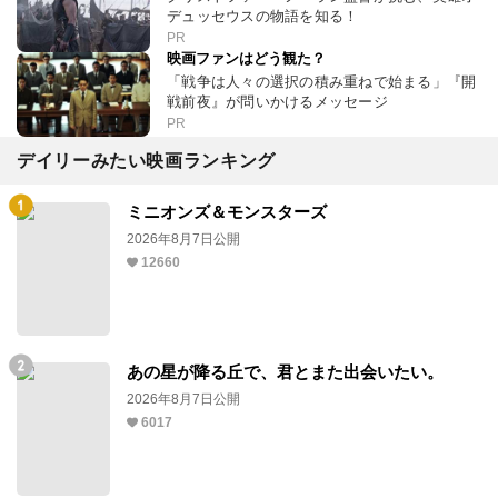
デュッセウスの物語を知る！
PR
映画ファンはどう観た？
「戦争は人々の選択の積み重ねで始まる」『開
戦前夜』が問いかけるメッセージ
PR
デイリーみたい映画ランキング
ミニオンズ＆モンスターズ
2026年8月7日公開
12660
あの星が降る丘で、君とまた出会いたい。
2026年8月7日公開
6017