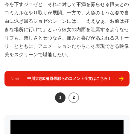
令を下すジョゼと、それに対して不満を募らせる恒夫との
コミカルなやり取りが展開。一方で、人魚のような姿で自
由に泳ぎ回るジョゼのシーンには、「ええなぁ、お前は好
きな場所に行けて」という彼女の内面を吐露するようなセ
リフも。楽しさとせつなさ、痛みと喜びがあふれるストー
リーとともに、アニメーションだからこそ表現できる映像
美をスクリーンで堪能したい。
Next
中川大志&清原果耶らのコメント全文はこちら！
1
2