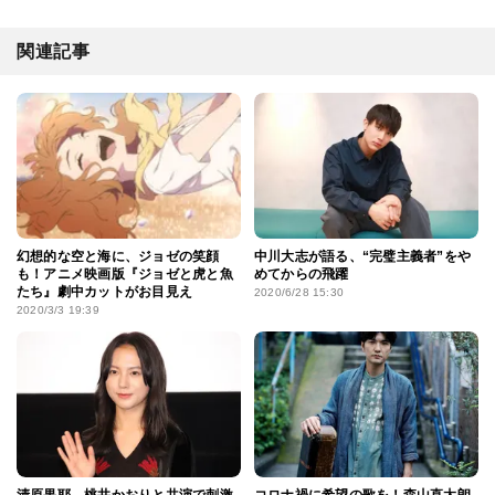
関連記事
幻想的な空と海に、ジョゼの笑顔
中川大志が語る、“完璧主義者”をや
も！アニメ映画版『ジョゼと虎と魚
めてからの飛躍
たち』劇中カットがお目見え
2020/6/28 15:30
2020/3/3 19:39