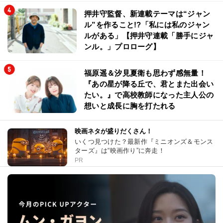
押井守監督、新連載テーマは“ジャン
ル”を作ること!?「私には私のジャン
ルがある」【押井守連載「勝手にジャ
ンル。」プロローグ】
福原遥＆汐見夏衛も思わず感無量！
『あの星が降る丘で、君とまた出会い
たい。』で高校教師になった主人公の
想いと成長に胸を打たれる
映画ネタが盛りだくさん！
いくつ見つけた？最新作『ミニオンズ＆モンス
ターズ』は“映画作り”に奔走！
PR