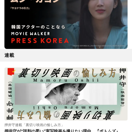
連載
押井守連載「裏切り映画の愉しみ方」
押井守が“評判の悪い”実写映画を撮りたい理由。『ボトムズ』