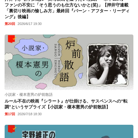
ファンの不安に「そう思うのも仕方ないかと(笑)」【押井守連載
「裏切り映画の愉しみ方」最終回『バーン・アフター・リーディ
ング』後編】
第20回
2026/6/17 19:30
小説家・榎本憲男の炉前散語
ルール不在の映画『シラート』が仕掛ける、サスペンスへの“転
調”というサプライズ【小説家・榎本憲男の炉前散語】
第17回
2026/7/18 18:30