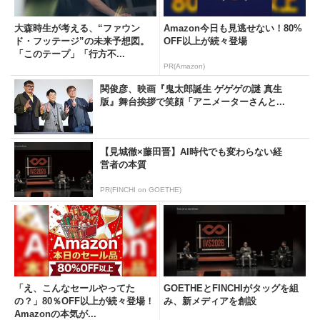
大森時生が考える、“ファウン
Amazon今日も見逃せない！80%
ド・フッテージ”の未来予想図。
OFF以上が続々登場
「このテープ」「行方不...
PR(Amazon)
関俊彦、映画『鬼太郎誕生 ゲゲゲの謎 真生
版』舞台挨拶で笑顔「アニメーターさんと...
【見城徹×藤田晋】AI時代でも変わらない経
営者の本質
PR(FINCHI on GOETHE)
「え、こんなセールやってた
GOETHEとFINCHIがタッグを組
の？」80％OFF以上が続々登場！
み、新メディアを創設
Amazonの本気が...