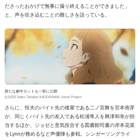
ださったおかげで無事に撮り終えることができました」
と、声を吹き込むことの難しさを語っている。
新たな劇中カットも一挙に公開
[c]2020 Seiko Tanabe/ KADOKAWA/ Josee Project
さらに、恒夫のバイト先の後輩である二ノ宮舞を宮本侑芽
が、同じくバイト先の友人である松浦隼人を興津和幸が担
当するほか、ジョゼと意気投合する図書館司書の岸本花菜
をLynnが務めるなど声優陣も参戦。シンガーソングライ