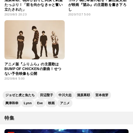
清原果耶、桃井かおりと共演で刺激
コロナ禍に希望の歌を！森山直太朗
たっぷり！「前を向かなきゃと奮い
が映画『望み』の主題歌を書き下ろ
立たされた」
し
2020/8/3 20:23
2020/7/27 5:00
アニメ版『ふりふら』の主題歌は
BUMP OF CHICKENの新曲！せつ
ない予告映像も公開
2020/8/4 5:00
ジョゼと虎と魚たち
田辺聖子
中川大志
清原果耶
宮本侑芽
興津和幸
Lynn
Eve
映画
アニメ
特集