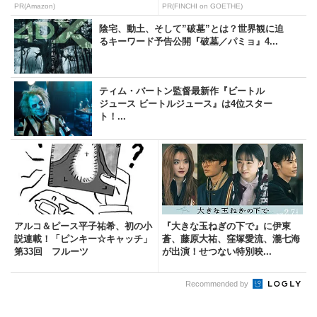
PR(Amazon)
PR(FINCHI on GOETHE)
陰宅、動土、そして”破墓”とは？世界観に迫
るキーワード予告公開『破墓／パミョ』4...
ティム・バートン監督最新作『ビートル
ジュース ビートルジュース』は4位スター
ト！...
アルコ＆ピース平子祐希、初の小
『大きな玉ねぎの下で』に伊東
説連載！「ピンキー☆キャッチ」
蒼、藤原大祐、窪塚愛流、瀧七海
第33回 フルーツ
が出演！せつない特別映...
Recommended by