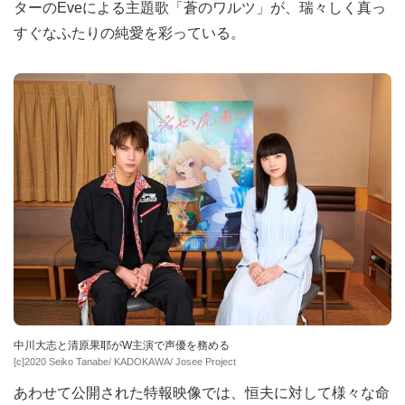
ターのEveによる主題歌「蒼のワルツ」が、瑞々しく真っ
すぐなふたりの純愛を彩っている。
中川大志と清原果耶がW主演で声優を務める
[c]2020 Seiko Tanabe/ KADOKAWA/ Josee Project
あわせて公開された特報映像では、恒夫に対して様々な命